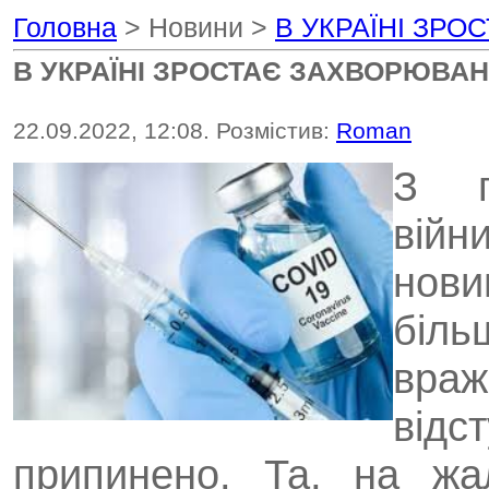
Головна
> Новини >
В УКРАЇНІ ЗРО
В УКРАЇНІ ЗРОСТАЄ ЗАХВОРЮВАНІ
22.09.2022, 12:08. Розмістив:
Roman
З п
війн
нов
біл
вр
відс
припинено. Та, на жа