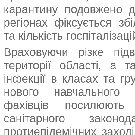
карантину подовжено д
регіонах фіксується з
та кількість госпіталізац
Враховуючи різке під
території області, а 
інфекції в класах та г
нового навчального р
фахівців посилюють
санітарного законо
протиепідемічних заході