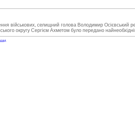
ння військових, селищний голова Володимир Осієвський ре
ського округу Сергієм Ахметом було передано найнеобхідніш
азад