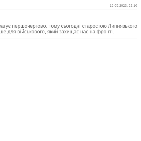
12.05.2023, 22:10
агує першочергово, тому сьогодні старостою Липнязького
е для військового, який захищає нас на фронті.