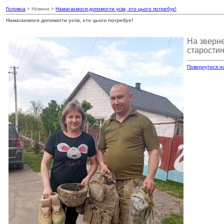
Головна
> Новини >
Намагаємося допомогти усім, хто цього потребує!
Намагаємося допомогти усім, хто цього потребує!
На зверне
старостин
Повернутися н