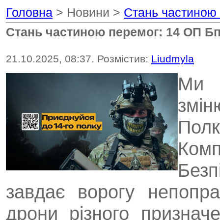
Головна
> Новини >
Стань частиною 
Стань частиною перемог: 14 ОП Б
21.10.2025, 08:37. Розмістив:
Liudmyla
Ми 
змін
Пол
Комп
Безп
завдає ворогу непопра
дрони різного признач