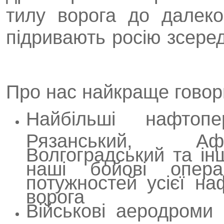
тилу ворога до далеко
підривають росію зсере
Про нас найкраще говор
Найбільші нафто
Рязанський, Афі
Волгоградський та ін
наші бойові опер
потужностей усієї на
ворога
Військові аеродроми