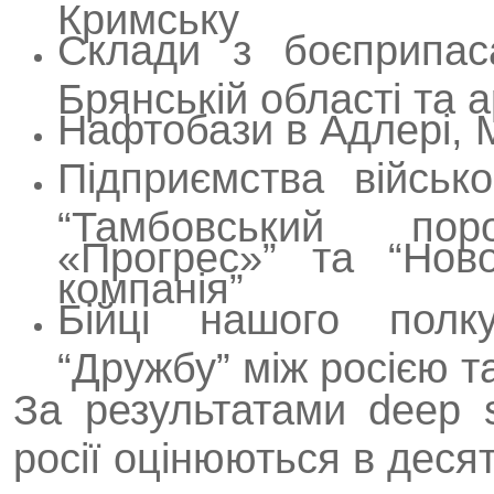
Кримську
Склади з боєприпас
Брянській області та 
Нафтобази в Адлері, 
Підприємства військ
“Тамбовський по
«Прогрес»” та “Ново
компанія”
Бійці нашого полк
“Дружбу” між росією 
За результатами deep s
росії оцінюються в десят