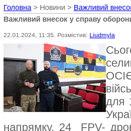
Головна
> Новини >
Важливий внесок
Важливий внесок у справу оборони
22.01.2024, 11:35. Розмістив:
Liudmyla
Сьог
сел
ОС
вій
для 
Укр
напрямку, 24 FPV- дро