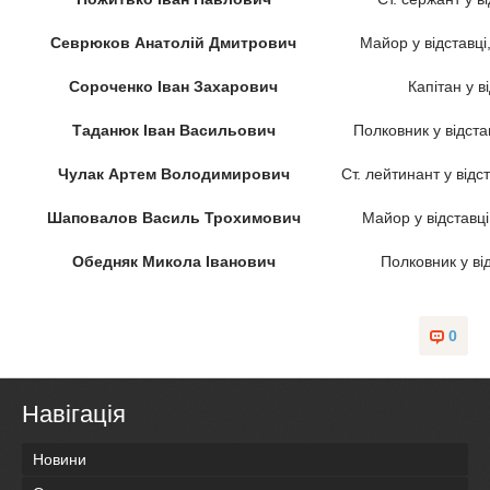
Севрюков Анатолій Дмитрович
Майор у відставці
Сороченко Іван Захарович
Капітан у в
Таданюк Іван Васильович
Полковник у відста
Чулак Артем Володимирович
Ст. лейтинант у від
Шаповалов Василь Трохимович
Майор у відставці
Обедняк Микола Іванович
Полковник у ві
0
Навігація
Новини