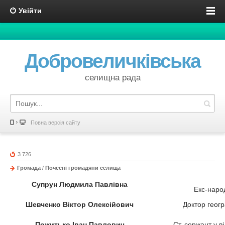
Увійти
Добровеличківська
селищна рада
Повна версія сайту
3 726
Громада
/
Почесні громадяни селища
Супрун Людмила Павлівна
Екс-наро
Шевченко Віктор
Олексійович
Доктор геог
Пожитько Іван Павлович
Ст. сержант у в