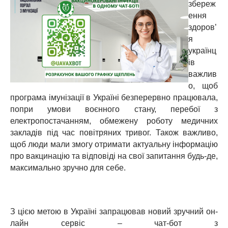
збереж
ення
здоров’
я
українц
ів
важлив
о, щоб
програма імунізації в Україні безперервно працювала,
попри умови воєнного стану, перебої з
електропостачанням, обмежену роботу медичних
закладів під час повітряних тривог. Також важливо,
щоб люди мали змогу отримати актуальну інформацію
про вакцинацію та відповіді на свої запитання будь-де,
максимально зручно для себе.
З цією метою в Україні запрацював новий зручний он-
лайн сервіс – чат-бот з