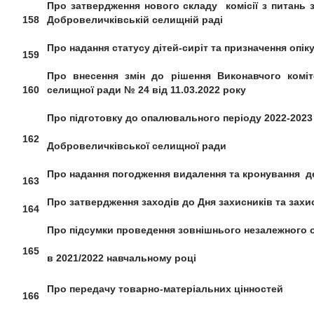
Про затвердження нового
складу
комісії з питань
158
Добровеличків
ській селищній
раді
Про надання статусу дітей-сиріт
та призначення опік
159
Про внесення змін до рішення
Виконавчого коміт
160
селищної ради № 24 від 11.03.2022 року
П
ро підготовк
у до опалювального
періоду 2022-2023 
162
Добровеличківської селищної ради
Про надання погодження
видалення та кронування д
163
Про затвердження заходів
до Дня захисників та захи
164
Про підсумки проведення
зовнішнього незалежного 
165
в 2021/2022 навчальному році
Про передачу
товарно-матеріальних
цінностей
166