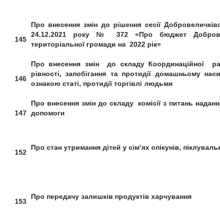
Про внесення змін до рішення сесії Добровеличків
24.12.2021 року № 372 «Про бюджет Доброве
145
територіальної громади на 2022 рік»
Про внесення змін
до складу
Координаційної 
рівності, запобігання
та протидії домашньому на
146
ознакою статі, протидії
торгівлі людьми
Про внесення змін до складу
комісії з питань надан
147
допомоги
Про стан утримання дітей у сім
’
ях опікунів, піклуваль
152
Про передачу залишків
продуктів харчування
153