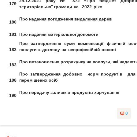
24.12.2021 року № 372
«Про бюджет Добров
179
територіальної
громади на 2022 рік»
Про надання погодження
видалення дерев
180
181
Про надання матеріальної допомоги
Про затвердження
суми компенсації
фізичній осо
182
послуги з догляду на непрофесійній основі
Про встановлення розрахунку
на послуги, які надаю
183
Про затвердження добових
норм продуктів для
188
переміщених осіб
Про передачу залишків
продуктів харчування
190
0