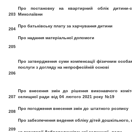
Про постановку на квартирний облік
дитини-
203
Миколаївни
Про батьківську плату
за харчування дитини
204
Про надання матеріальної допомоги
205
Про затвердження
суми компенсації
фізичним особам
послуги з догляду на непрофесійній основі
206
Про внесення змін до рішення
виконавчого коміт
207
селищної ради від 04 лютого 2021 року №19
Про погодження внесення
змін до штатного розпису
208
Про забезпечення ведення обліку дітей
дошкільного, ш
209