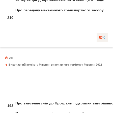
на території Добровеличківської
селищної ради
Про передачу механічного
транспортного засобу
210
0
795
Виконавчий комітет
/
Рішення виконавчого комітету
/
Рішення 2022
Про внесення змін до
Програми підтримки внутрішнь
193