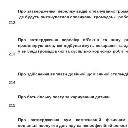
Про затвердження переліку видів
оплачуваних гром
де будуть виконуватися
оплачувані громадські робо
212
Про затвердження переліку об’єктів та
виду р
правопорушників,
які відбуватимуть покарання та а
у вигляді громадських та суспільно
корисних робіт н
213
Про здійснення виплати
довічної щомісячної стипенді
214
Про батьківську плату
за харчування дитини
215
Про затвердження
сум компенсацій
фізичним
соціальні
послуги з догляду на непрофесійній основі