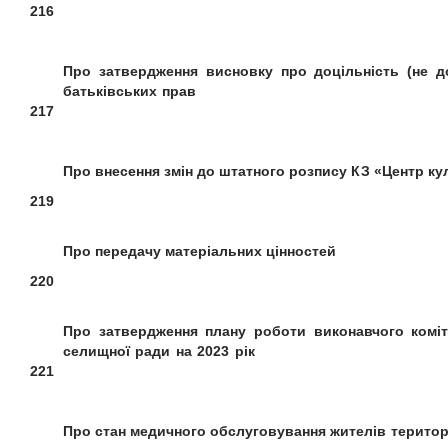
216
Про затвердження висновку про
доцільність (не д
батьківських прав
217
Про
внесення змін до
штатного розпису КЗ
«Центр ку
219
Про передачу
матеріальних цінностей
220
Про
затвердження
план
у
роботи
в
иконавчого
комі
селищної ради на 2023 рік
221
Про стан медичного обслуговування
жителів територ