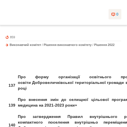
0
859
Виконавчий комітет
/
Рішення виконавчого комітету
/
Рішення 2022
Про форму організації освітнього
п
освіти
Добровеличківської територіальної
громади 
137
році
Про внесення змін до селищної цільової п
рогр
139
медицина на 2021-2023 роки»
Про затвердження Правил внутрішнього р
компактного поселення внутрішньо переміщен
140