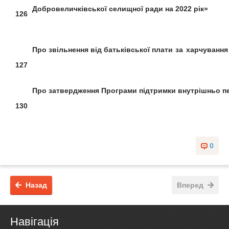
Добровеличківської селищної ради на 2022 рік»
126
Про звільнення від батьківської
плати за харчування
127
Про затвердження
Програми підтримки внутрішньо
п
130
0
Назад
Вперед
Навігація