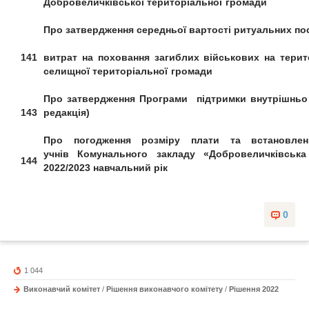
Добровеличківської
територіальної громади
Про затвердження середньої вартості
ритуальних по
141
витрат на поховання
загиблих військових
на терит
селищної
територіальної громади
Про затвердження Програми
підтримки внутрішнь
143
редакція)
Про погодження розміру плати та
встановле
учнів
Комунального закладу «Добровеличківськ
144
2022/2023 навчальний рік
0
1 044
Виконавчий комітет
/
Рішення виконавчого комітету
/
Рішення 2022