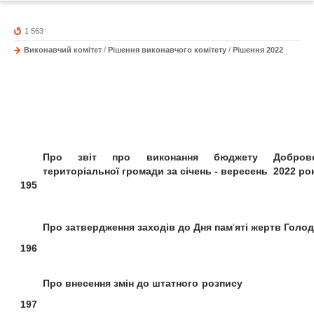
1 563
Виконавчий комітет
/
Рішення виконавчого комітету
/
Рішення 2022
Про звіт про виконання бюджету
Добров
територіальної громади
за січень - вересень 2022 ро
195
Про затвердження заходів
до Дня пам
’
яті жертв Голо
196
Про
внесення змін до
штатного розпису
197