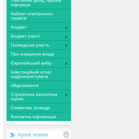
Пенсійний фонд України
інформує
Кабінет електронних
сервісів
Бюджет
Бюджет участі
Громадська участь
Про очищення влади
Європейський вибір
Інвестиційний атлас
надрокористувача
єВідновлення
Стратегічна екологічна
оцінка
Символіка громади
Контактна інформація
Архів новин