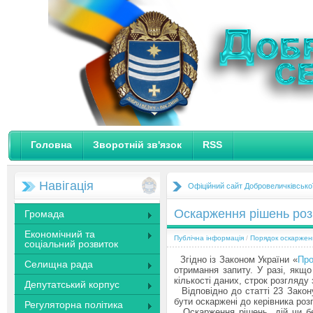
Головна
Зворотній зв'язок
RSS
Навігація
Офіційний сайт Добровеличківсько
Оскарження рішень роз
Громада
Економічний та
Публічна інформація
/
Порядок оскаржен
соціальний розвиток
Згідно із Законом України «
Про
Селищна рада
отримання запиту. У разі, якщ
кількості даних, строк розгляд
Депутатський корпус
Відповідно до статті 23 Закону
бути оскаржені до керівника роз
Регуляторна політика
Оскарження рішень, дій чи без