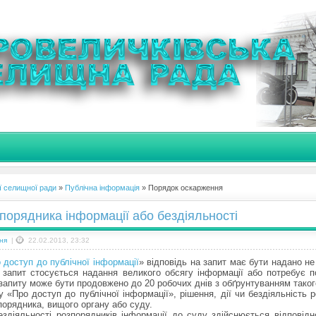
ї селищної ради
»
Публічна інформація
» Порядок оскарження
порядника інформації або бездіяльності
ня
|
22.02.2013, 23:32
 доступ до публічної інформації
» відповідь на запит має бути надано не 
о запит стосується надання великого обсягу інформації або потребує п
у запиту може бути продовжено до 20 робочих днів з обґрунтуванням тако
 «Про доступ до публічної інформації», рішення, дії чи бездіяльність 
порядника, вищого органу або суду.
діяльності розпорядників інформації до суду здійснюється відповідн