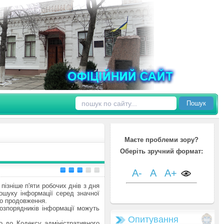
Пошук
Маєте проблеми зору?
Оберіть зручний формат:
A-
A
A+
пізніше п'яти робочих днів з дня
ошуку інформації серед значної
го продовження.
розпорядників інформації можуть
Опитування
о до Кодексу адміністративного