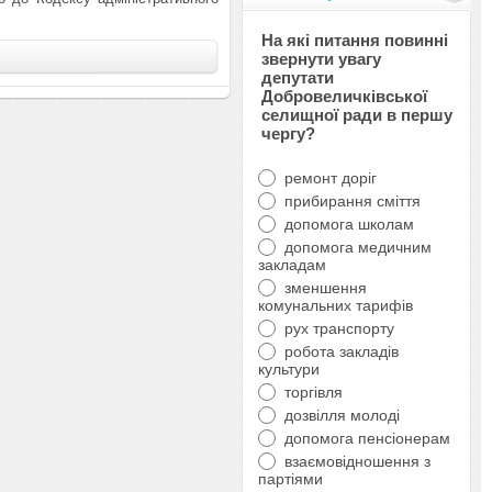
На які питання повинні
звернути увагу
депутати
Добровеличківської
селищної ради в першу
чергу?
ремонт доріг
прибирання сміття
допомога школам
допомога медичним
закладам
зменшення
комунальних тарифів
рух транспорту
робота закладів
культури
торгівля
дозвілля молоді
допомога пенсіонерам
взаємовідношення з
партіями