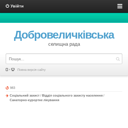
Увійти
Добровеличківська
селищна рада
Повна версія сайту
983
Соціальний захист
/
Відділ соціального захисту населення
/
Санаторно-курортне лікування