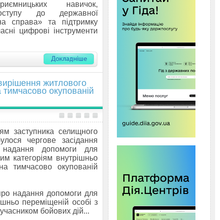
риємницьких навичок,
оступу до державної
на справа» та підтримку
часні цифрові інструменти
 вирішення житлового
 тимчасово окупованій
ням заступника селищного
лося чергове засідання
 надання допомоги для
им категоріям внутрішньо
на тимчасово окупованій
 про надання допомоги для
шньо переміщеній особі з
 учасником бойових дій...