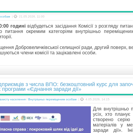
 особам
|
21.05.2026, 11:00
0:00 годині
відбудеться засідання Комісії з розгляду пит
о питання окремим категоріям внутрішньо переміщени
торії.
ення Добровеличківської селищної ради, другий поверх, ве
ошуються члени комісії та зацікавлені особи.
дприємців з числа ВПО: безкоштовний курс для започ
х програми «Єднання заради дії»
захисту населення
/
Внутрішньо переміщеним особам
|
4.05.2026, 14:15
Для внутрішньо п
усіх, хто планує
створено серію 
матеріалів у м
заради дії». І