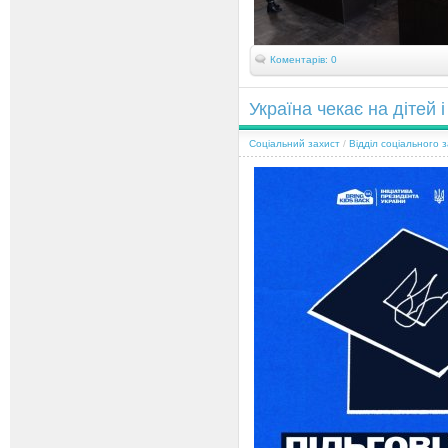
Коментарів: 0
Україна чекає на дітей 
Соціальний захист
/
Відділ соціального 