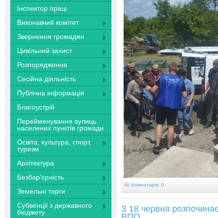
Інспектор праці
Виконавчий комітет
Звернення громадян
Цивільний захист
Розпорядження
Сесійна діяльність
Публічна інформація
Благоустрій
Перейменування вулиць
населених пунктів громади
Освіта, культура, спорт,
туризм
Архітектура
Безбар'єрність
Коментарів: 0
Земельні торги
Субвенції з державного
З 18 червня розпочинає
бюджету
ВПО