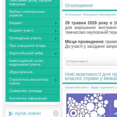
Пенсійний фонд України
інформує
Оголошення
Кабінет електронних
сервісів
Оголошення
/
Внутрішньо переміщеним
Бюджет
26 травня 2026 року о 1
для вирішення житловог
Бюджет участі
тимчасово окупованій тери
Громадська участь
Місце проведення:
приміщ
Про очищення влади
До участі у засіданні запр
Європейський вибір
Інвестиційний атлас
Коментарів: 0
надрокористувача
єВідновлення
Нові можливості для пі
власної справи у межа
Стратегічна екологічна
оцінка
Соціальний захист
/
Відділ соціального 
Символіка громади
Контактна інформація
Архів новин