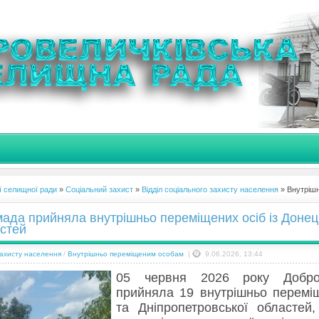
ї селищної ради
»
Соціальний захист
»
Відділ соціального захисту населення
» Внутріш
ада прийняла внутрішньо переміщених осіб із Донец
астей
захисту населення
/
Внутрішньо переміщеним особам
|
9.06.2026, 13:44
05 червня 2026 року Добров
прийняла 19 внутрішньо переміщ
та Дніпропетровської областей,