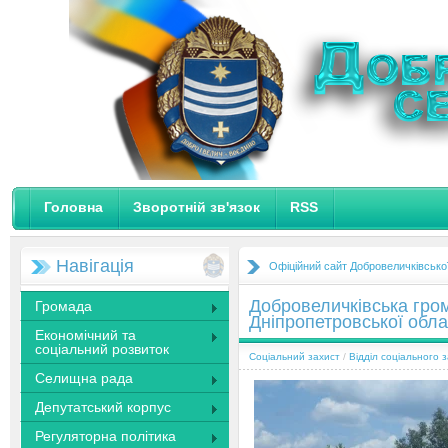
Головна
Зворотній зв'язок
RSS
Навігація
Офіційний сайт Добровеличківсько
Добровеличківська гром
Громада
Дніпропетровської обл
Економічний та
соціальний розвиток
Соціальний захист
/
Відділ соціального 
Селищна рада
Депутатський корпус
Регуляторна політика