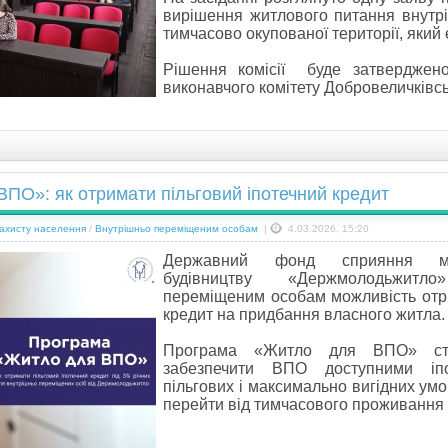
вирішення житлового питання внутрі
тимчасово окупованої території, який 
Рішення комісії буде затверджено
виконавчого комітету Добровеличківс
ПО»: як отримати пільговий іпотечний кредит
захисту населення
/
Внутрішньо переміщеним особам
|
4.03.2026, 15:20
Державний фонд сприяння мо
будівництву
«Держмолодьжитл
переміщеним особам можливість
отр
кредит на придбання власного житла.
Програма «Житло для ВПО» ст
забезпечити ВПО
доступними і
пільгових і максимально вигідних
умо
перейти від тимчасового проживання