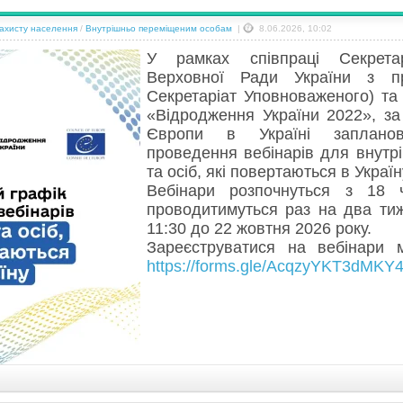
захисту населення
/
Внутрішньо переміщеним особам
|
8.06.2026, 10:02
У рамках співпраці Секретар
Верховної Ради України з 
Секретаріат Уповноваженого) та 
«Відродження України 2022», за
Європи в Україні запланов
проведення вебінарів для внутр
та осіб, які повертаються в Україн
Вебінари розпочнуться з 18 
проводитимуться раз на два тиж
11:30 до 22 жовтня 2026 року.
Зареєструватися на вебінари 
https://forms.gle/AcqzyYKT3dMKY