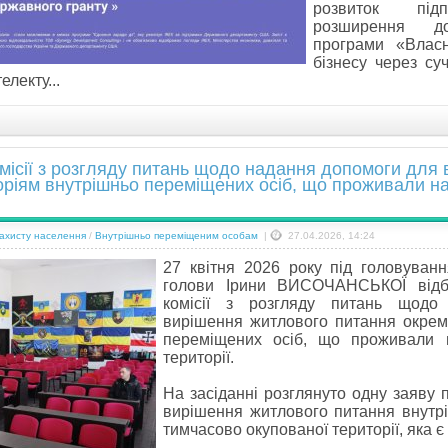
розвиток підп
розширення д
програми «Влас
бізнесу через су
лекту...
місії з розгляду питань щодо надання допомоги для
оріям внутрішньо переміщених осіб, що проживали на
захисту населення
/
Внутрішньо переміщеним особам
|
27.04.2026, 14:24
27 квітня 2026 року під головуван
голови Ірини ВИСОЧАНСЬКОЇ відбу
комісії з розгляду питань щодо
вирішення житлового питання окрем
переміщених осіб, що проживали 
території.
На засіданні розглянуто одну заяву
вирішення житлового питання внутрі
тимчасово окупованої території, яка є