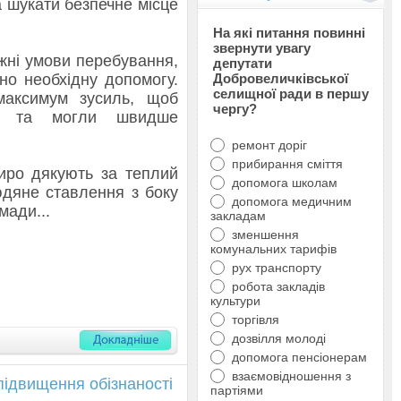
а шукати безпечне місце
На які питання повинні
звернути увагу
жні умови перебування,
депутати
но необхідну допомогу.
Добровеличківської
селищної ради в першу
максимум зусиль, щоб
чергу?
о та могли швидше
ремонт доріг
прибирання сміття
иро дякують за теплий
допомога школам
юдяне ставлення з боку
допомога медичним
мади...
закладам
зменшення
комунальних тарифів
рух транспорту
робота закладів
культури
торгівля
дозвілля молоді
допомога пенсіонерам
взаємовідношення з
підвищення обізнаності
партіями