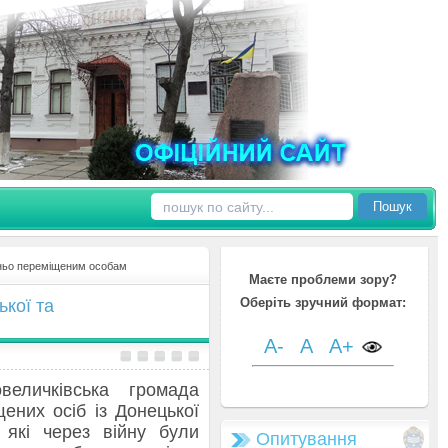
Пошук
ньо переміщеним особам
Маєте проблеми зору?
Оберіть зручний формат:
ької та
A-
A
A+
еличківська громада
ених осіб із Донецької
 які через війну були
Опитування