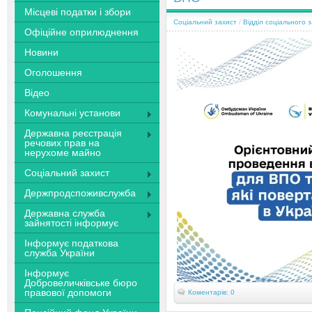
Місцеві податки і збори
Соціальний захист
/
Відділ соціального 
Офіційне оприлюднення
Новини
Оголошення
Відео
Комунальні установи
Державна реєстрація
речових прав на
нерухоме майно
Соціальний захист
Держпродспоживслужба
Державна служба
зайнятості інформує
Інформує податкова
служба України
Інформує
Добровеличківське бюро
правової допомоги
Коментарів: 0