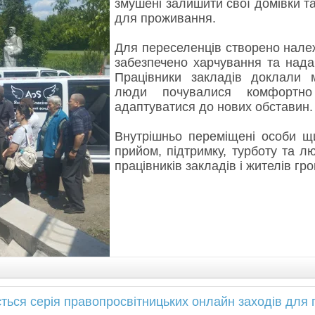
змушені залишити свої домівки т
для проживання.
Для переселенців створено нале
забезпечено харчування та нада
Працівники закладів доклали 
люди почувалися комфортн
адаптуватися до нових обставин.
Внутрішньо переміщені особи щ
прийом, підтримку, турботу та л
працівників закладів і жителів гро
ться серія правопросвітницьких онлайн заходів для 