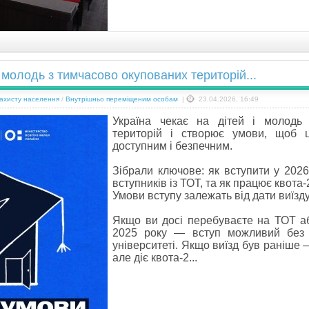
і молодь з тимчасово окупованих територій...
захисту населення
/
Внутрішньо переміщеним особам
|
23.04.2026, 16:49
Україна чекає на дітей і молодь
територій і створює умови, щоб 
доступним і безпечним.
Зібрали ключове: як вступити у 2026 
вступників із ТОТ, та як працює квота-
Умови вступу залежать від дати виїзду
Якщо ви досі перебуваєте на ТОТ аб
2025 року — вступ можливий без 
університеті. Якщо виїзд був раніше 
але діє квота-2...