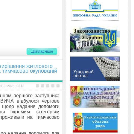
 вирішення житлового
 тимчасово окупованій
3.03.2026, 13:43
нням першого заступника
ВИЧА відбулося чергове
нь щодо надання допомоги
ня окремим категоріям
 проживали на тимчасово
 про надання допомоги для