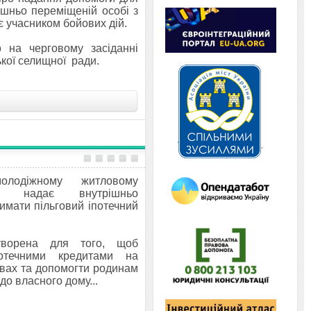
шньо переміщеній особі з
є учасником бойових дій.
 на черговому засіданні
ької селищної ради.
лодіжному житловому
о» надає внутрішньо
имати пільговий іпотечний
ворена для того, щоб
потечними кредитами на
вах та допомогти родинам
 до
власного дому...