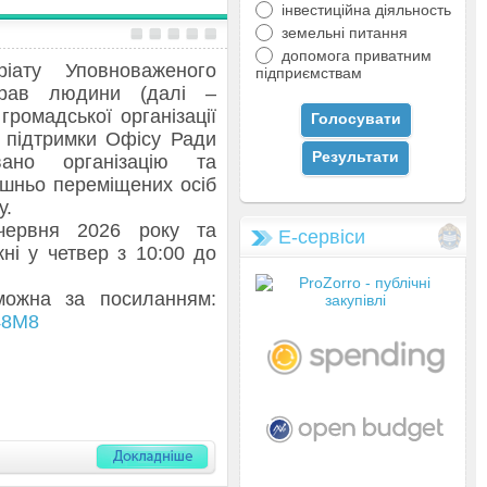
інвестиційна діяльность
земельні питання
допомога приватним
іату Уповноваженого
підприємствам
прав людини (далі –
громадської організації
 підтримки Офісу Ради
ано організацію та
ішньо переміщених осіб
у.
червня 2026 року та
Е-сервіси
ні у четвер з 10:00 до
можна за посиланням:
48M8