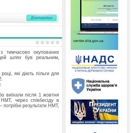
 з тимчасово окупованих
цей шлях був реальним,
році, які діють пільги для
2.
.
о виїхали після 1 жовтня
НМТ, через співбесіду в
— потрібні результати НМТ,