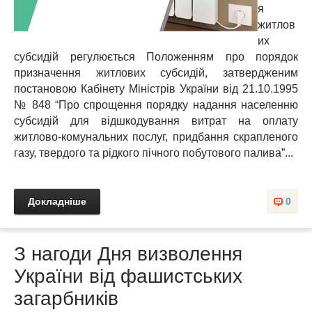
я
житлов
их
субсидій регулюється Положенням про порядок
призначення житлових субсидій, затвердженим
постановою Кабінету Міністрів України від 21.10.1995
№ 848 “Про спрощення порядку надання населенню
субсидій для відшкодування витрат на оплату
житлово-комунальних послуг, придбання скрапленого
газу, твердого та рідкого пічного побутового палива”...
Докладніше
0
З нагоди Дня визволення
України від фашистських
загарбників