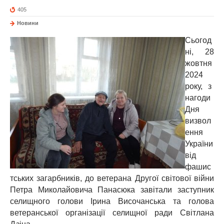
405
Новини
Сьогод
ні, 28
жовтня
2024
року, з
нагоди
Дня
визвол
ення
України
від
фашис
тських загарбників, до ветерана Другої світової війни
Петра Миколайовича Панасюка завітали заступник
селищного голови Ірина Височанська та голова
ветеранської організації селищної ради Світлана