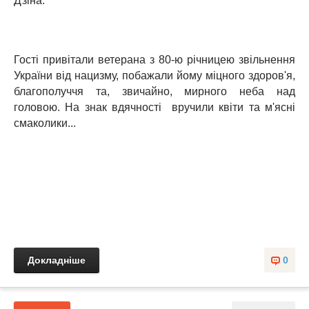
Дзіна.
Гості привітали ветерана з 80-ю річницею звільнення
України від нацизму, побажали йому міцного здоров'я,
благополуччя та, звичайно, мирного неба над
головою. На знак вдячності вручили квіти та м'ясні
смаколики...
Докладніше
0