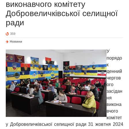
виконавчого комітету
Добровеличківської селищної
ради
359
Новини
У
порядо
к
денний
чергов
ого
засідан
ня
викона
вчого
комітет
у Добровеличківської селищної ради 31 жовтня 2024