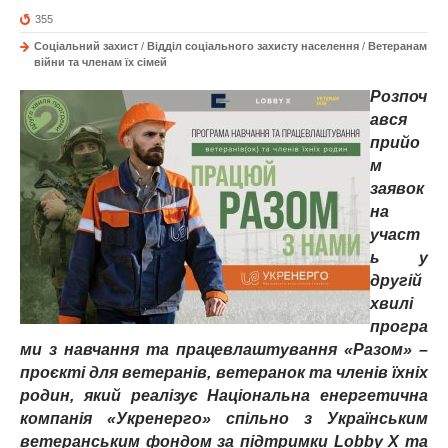
355
Соціальний захист
/
Відділ соціального захисту населення
/
Ветеранам
війни та членам їх сімей
Розпоч
ався
прийо
м
заявок
на
участ
ь у
другій
хвилі
програ
м
и
з навчання та працевлаштування
«
Разом
»
–
проєкті для ветеранів, ветеранок та членів їхніх
родин, який реалізує Національна енергетична
компанія
«
Укренерго
»
спільно з Українським
ветеранським фон
д
ом за підтримки
Lobby X
та