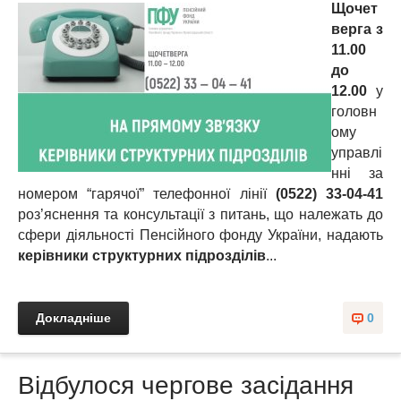
Щочет
верга
з
11.00
до
12.00
у
головн
ому
управлі
нні за
номером “гарячої” телефонної лінії
(0522) 33-04-41
роз’яснення та консультації з питань, що належать до
сфери діяльності Пенсійного фонду України, надають
керівники структурних підрозділів
...
Докладніше
0
Відбулося чергове засідання