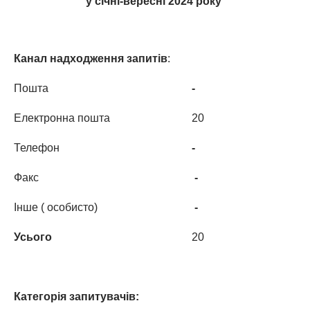
у січні-
вересні
202
4
року
Канал надходження запитів
:
Пошта
-
Електронна пошта
20
Телефон
-
Факс
-
Інше ( особисто)
-
Усього
20
Категорія запитувачів: