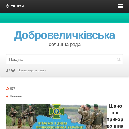
Увійти
Добровеличківська
селищна рада
Повна версія сайту
877
Новини
Шано
вні
прикор
донник