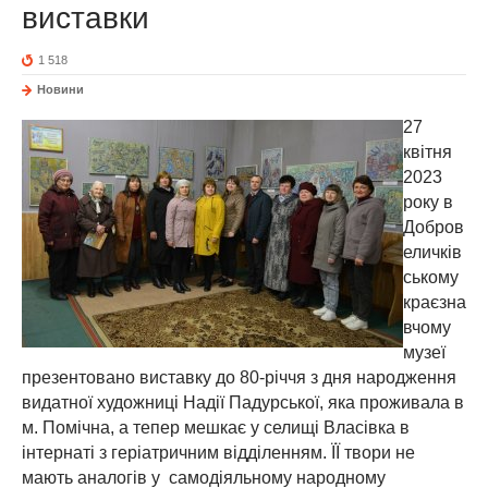
виставки
1 518
Новини
27
квітня
2023
року в
Добров
еличків
ському
краєзна
вчому
музеї
презентовано виставку до 80-річчя з дня народження
видатної художниці Надії Падурської, яка проживала в
м. Помічна, а тепер мешкає у селищі Власівка в
інтернаті з геріатричним відділенням. ЇЇ твори не
мають аналогів у самодіяльному народному