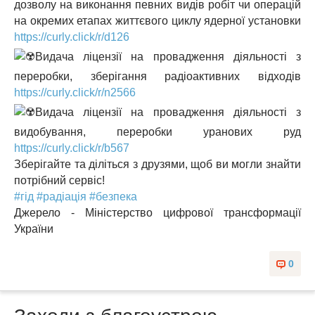
дозволу на виконання певних видів робіт чи операцій
на окремих етапах життєвого циклу ядерної установки
https://curly.click/r/d126
Видача ліцензії на провадження діяльності з
переробки, зберігання радіоактивних відходів
https://curly.click/r/n2566
Видача ліцензії на провадження діяльності з
видобування, переробки уранових руд
https://curly.click/r/b567
Зберігайте та діліться з друзями, щоб ви могли знайти
потрібний сервіс!
#гід
#радіація
#безпека
Джерело - Міністерство цифрової трансформації
України
0