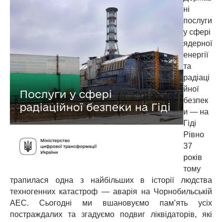
ні
послуги
у сфері
ядерної
енергії
та
радіаці
йної
безпек
и — на
Гіді
Рівно
37
років
тому
трапилася одна з найбільших в історії людства
техногенних катастроф — аварія на Чорнобильській
АЕС. Сьогодні ми вшановуємо пам’ять усіх
постраждалих та згадуємо подвиг ліквідаторів, які