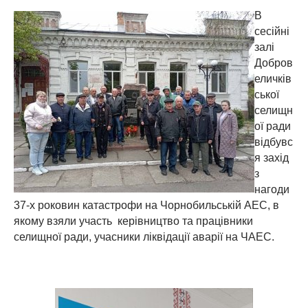
В
сесійні
залі
Добров
еличків
ської
селищн
ої ради
відбувс
я захід
з
нагоди
37-х роковин катастрофи на Чорнобильській АЕС, в
якому взяли участь керівництво та працівники
селищної ради, учасники ліквідації аварії на ЧАЕС.