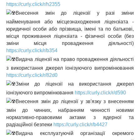
https://curly.click/r/h2355
Внесення змін до ліцензії у разі зміни
найменування або місцезнаходження ліцензіата -
юридичної особи або прізвища, імені та по батькові,
місця проживання ліцензіата - фізичної особи (без
зміни місця провадження діяльності)
https://curly.click/r/b354
Видача ліцензії на право провадження діяльності
з використання джерел іонізуючого випромінювання
https://curly.click/r/82d0
Зміни до ліцензії на використання джерел
іонізуючого випромінювання
https://curly.click/r/d590
Внесення змін до ліцензії у зв'язку з внесенням
змін до чинних, набранням чинності новими
нормативно-правовими актами з ядерної та
радіаційної безпеки
https://curly.click/r/b4427
Видача експлуатуючій організації окремого