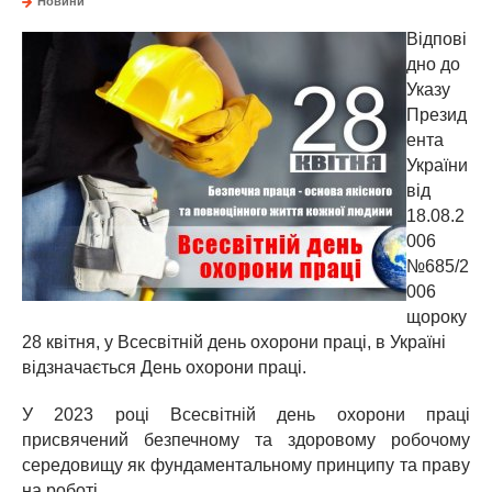
Новини
Відпові
дно до
Указу
Презид
ента
України
від
18.08.2
006
№685/2
006
щороку
28 квітня, у Всесвітній день охорони праці, в Україні
відзначається День охорони праці.
У 2023 році Всесвітній день охорони праці
присвячений безпечному та здоровому робочому
середовищу як фундаментальному принципу та праву
на роботі.