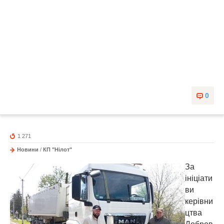
0
1 271
Новини
/
КП "Нілот"
За
ініціати
ви
керівни
цтва