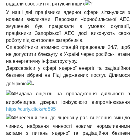
віддали своє життя, рятуючи інших
У наші дні працівники ядерної сфери зіткнулися з
новими викликами. Персонал Чорнобильської АЕС
змушений був працювати в умовах окупації,
працівники Запорізької АЕС досі виконують свою
роботу під контролем загарбників.
Співробітники атомних станцій працювали 24/7, щоб
не допустити блекауту в Україні через російські атаки
на енергетичну інфраструктуру.
Держсервіси у сфері ядерної енергії та радіаційної
безпеки зібрані на Гіді державних послуг. Ділимося
добіркою
Видача ліцензії на провадження діяльності з
виробництва джерел іонізуючого випромінювання
https://curly.click/r/d595
Внесення змін до ліцензії у разі внесення змін до
чинних, набрання чинності новими нормативними
актами з питань ядерної та радіаційної безпеки