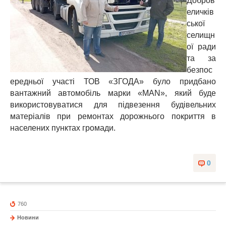
Добров
еличків
ської
селищн
ої ради
та за
безпос
ередньої участі ТОВ «ЗГОДА» було придбано
вантажний автомобіль марки «MAN», який буде
використовуватися для підвезення будівельних
матеріалів при ремонтах дорожнього покриття в
населених пунктах громади.
0
760
Новини