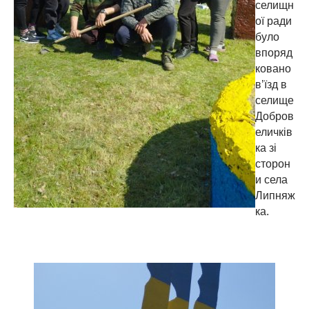
селищн
ої ради
було
впоряд
ковано
в’їзд в
селище
Добров
еличків
ка зі
сторон
и села
Липняж
ка.