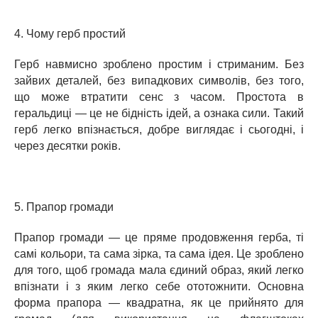
4. Чому герб простий
Герб навмисно зроблено простим і стриманим. Без
зайвих деталей, без випадкових символів, без того,
що може втратити сенс з часом. Простота в
геральдиці — це не бідність ідей, а ознака сили. Такий
герб легко впізнається, добре виглядає і сьогодні, і
через десятки років.
5. Прапор громади
Прапор громади — це пряме продовження герба, ті
самі кольори, та сама зірка, та сама ідея. Це зроблено
для того, щоб громада мала єдиний образ, який легко
впізнати і з яким легко себе ототожнити. Основна
форма прапора — квадратна, як це прийнято для