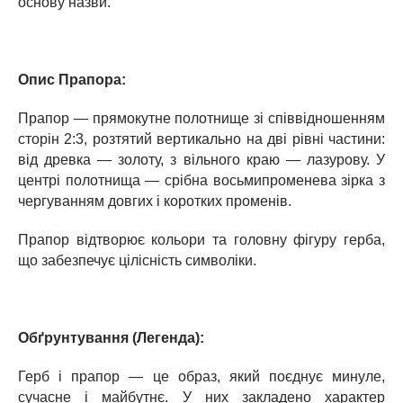
основу назви.
Опис Прапора:
Прапор — прямокутне полотнище зі співвідношенням
сторін 2:3, розтятий вертикально на дві рівні частини:
від древка — золоту, з вільного краю — лазурову. У
центрі полотнища — срібна восьмипроменева зірка з
чергуванням довгих і коротких променів.
Прапор відтворює кольори та головну фігуру герба,
що забезпечує цілісність символіки.
Обґрунтування (Легенда):
Герб і прапор — це образ, який поєднує минуле,
сучасне і майбутнє. У них закладено характер