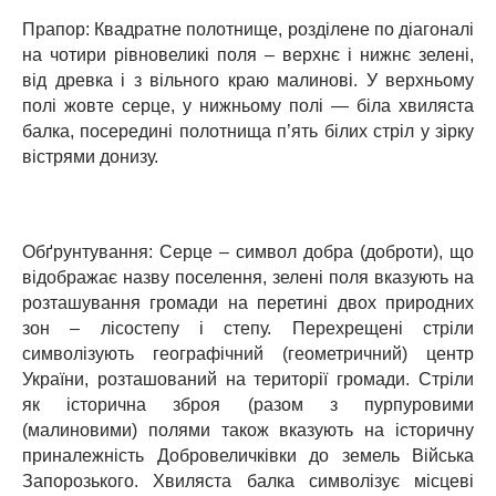
Прапор: Квадратне полотнище, розділене по діагоналі
на чотири рівновеликі поля – верхнє і нижнє зелені,
від древка і з вільного краю малинові. У верхньому
полі жовте серце, у нижньому полі — біла хвиляста
балка, посередині полотнища п’ять білих стріл у зірку
вістрями донизу.
Обґрунтування: Серце – символ добра (доброти), що
відображає назву поселення, зелені поля вказують на
розташування громади на перетині двох природних
зон – лісостепу і степу. Перехрещені стріли
символізують географічний (геометричний) центр
України, розташований на території громади. Стріли
як історична зброя (разом з пурпуровими
(малиновими) полями також вказують на історичну
приналежність Добровеличківки до земель Війська
Запорозького. Хвиляста балка символізує місцеві