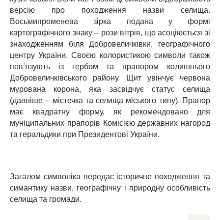
версію про походження назви селища.
Восьмипроменева зірка подана у формі
картографічного знаку – рози вітрів, що асоціюється зі
знаходженням біля Добровеличківки, географічного
центру України. Своєю колористикою символи також
пов’язують із гербом та прапором колишнього
Добровеличківського району. Щит увінчує червона
мурована корона, яка засвідчує статус селища
(давніше – містечка та селища міського типу). Прапор
має квадратну форму, як рекомендовано для
муніципальних прапорів Комісією державних нагород
та геральдики при Президентові України.
Загалом символіка передає історичне походження та
симантику назви, географічну і природну особливість
селища та громади.