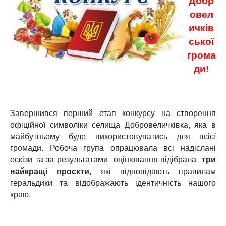
Добр
овел
ичків
ської
грома
ди!
Завершився перший етап конкурсу на створення
офіційної символіки селища Добровеличківка, яка в
майбутньому буде використовуватись для всієї
громади. Робоча група опрацювала всі надіслані
ескізи та за результатами оцінювання відібрала
три
найкращі проєкти
, які відповідають правилам
геральдики та відображають ідентичність нашого
краю.