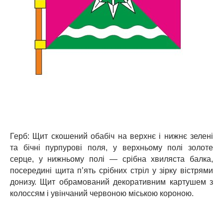
Герб: Щит скошений обабіч на верхнє і нижнє зелені
та бічні пурпурові поля, у верхньому полі золоте
серце, у нижньому полі — срібна хвиляста балка,
посередині щита п’ять срібних стріл у зірку вістрями
донизу. Щит обрамований декоративним картушем з
колоссям і увінчаний червоною міською короною.