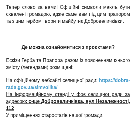
Тепер слово за вами! Офіційні символи мають бути
схвалені громадою, адже саме вам під цим прапором
та з цим гербом творити майбутнє Добровеличківки.
Де можна ознайомитися з проєктами?
Ескізи Герба та Прапора разом із поясненням їхнього
змісту (легендами) розміщені:
На офіційному вебсайті селищної ради:
https://dobra-
rada.gov.ua/simvolika/
На інформаційному стенді у фоє селищної ради за
адресою:
с-ще Добровеличківка, вул Незалежності,
112
У приміщеннях старостатів нашої громади.