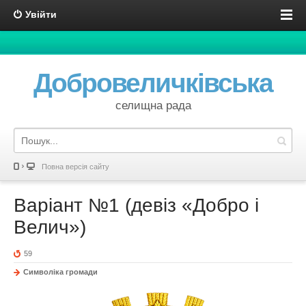
Увійти
Добровеличківська
селищна рада
Повна версія сайту
Варіант №1 (девіз «Добро і
Велич»)
59
Символіка громади