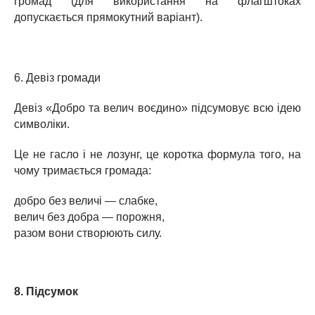
громад (для використання на флагштоках
допускається прямокутний варіант).
6. Девіз громади
Девіз «Добро та велич воєдино» підсумовує всю ідею
символіки.
Це не гасло і не лозунг, це коротка формула того, на
чому тримається громада:
добро без величі — слабке,
велич без добра — порожня,
разом вони створюють силу.
8. Підсумок