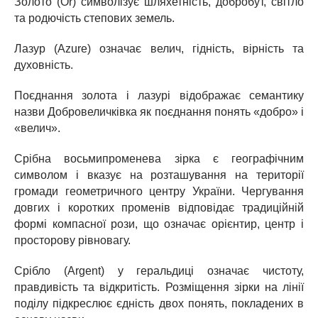
Золото (Or) символізує шляхетність, добробут, світло
та родючість степових земель.
Лазур (Azure) означає велич, гідність, вірність та
духовність.
Поєднання золота і лазурі відображає семантику
назви Добровеличківка як поєднання понять «добро» і
«велич».
Срібна восьмипроменева зірка є географічним
символом і вказує на розташування на території
громади геометричного центру України. Чергування
довгих і коротких променів відповідає традиційній
формі компасної рози, що означає орієнтир, центр і
просторову рівновагу.
Срібло (Argent) у геральдиці означає чистоту,
правдивість та відкритість. Розміщення зірки на лінії
поділу підкреслює єдність двох понять, покладених в