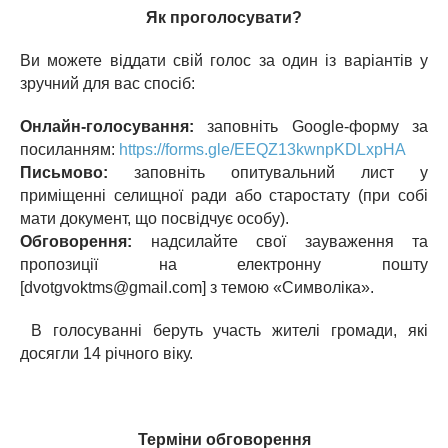
Як проголосувати?
Ви можете віддати свій голос за один із варіантів у
зручний для вас спосіб:
Онлайн-голосування:
заповніть Google-форму за
посиланням:
https://forms.gle/EEQZ13kwnpKDLxpHA
Письмово:
заповніть опитувальний лист у
приміщенні селищної ради або старостату (при собі
мати документ, що посвідчує особу).
Обговорення:
надсилайте свої зауваження та
пропозиції на електронну пошту
[dvotgvoktms@gmail.com] з темою «Символіка».
В голосуванні беруть участь жителі громади, які
досягли 14 річного віку.
Терміни обговорення