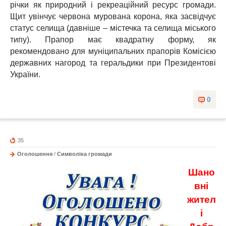
річки як природний і рекреаційний ресурс громади.
Щит увінчує червона мурована корона, яка засвідчує
статус селища (давніше – містечка та селища міського
типу). Прапор має квадратну форму, як
рекомендовано для муніципальних прапорів Комісією
державних нагород та геральдики при Президентові
України.
0
35
Оголошення
/
Символіка громади
Шано
вні
жител
і