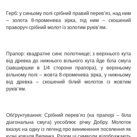
Герб: у синьому полі срібний правий перев’яз, над ним
– золота 8-променева зірка, під ним – скошений
праворуч срібний молот із золотим руків’ям.
Прапор: квадратне синє полотнище; з верхнього кута
від древка до нижнього вільного кута йде біла смуга
(завширшки в 1/4 сторони прапора), у верхньому
вільному полі – жовта 8-променева зірка, у нижньому
від древка – скошений білий молоток із жовтим
руків’ям.
Обґрунтування: Срібний перев’яз (на прапорі – біла
діагональна смуга) уособлює річку Добру. Молоток
вказує на одну із легенд про виникнення поселення як
кузні коваля Величка. Разом ці символи відображають