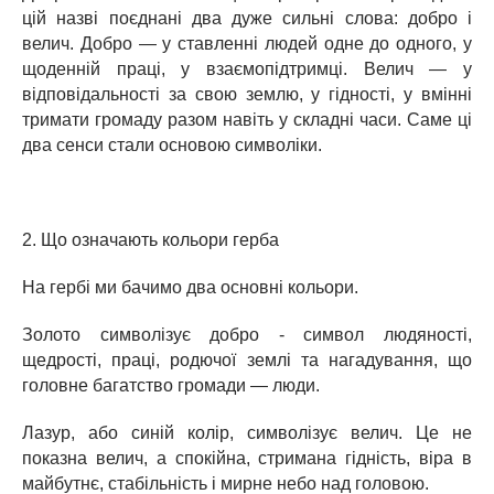
цій назві поєднані два дуже сильні слова: добро і
велич. Добро — у ставленні людей одне до одного, у
щоденній праці, у взаємопідтримці. Велич — у
відповідальності за свою землю, у гідності, у вмінні
тримати громаду разом навіть у складні часи. Саме ці
два сенси стали основою символіки.
2. Що означають кольори герба
На гербі ми бачимо два основні кольори.
Золото символізує добро - символ людяності,
щедрості, праці, родючої землі та нагадування, що
головне багатство громади — люди.
Лазур, або синій колір, символізує велич. Це не
показна велич, а спокійна, стримана гідність, віра в
майбутнє, стабільність і мирне небо над головою.