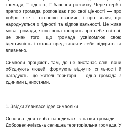
громади, її гідність, її бачення розвитку. Через герб і
прапор громада розповідає про свої цінності — про
добро, яке є основою взаємин, і про велич, що
народжується з гідності та відповідальності. Це жива
мова громади, якою вона говорить про себе світові,
це знак того, що громада усвідомлює свою
ідентичність і готова представляти себе відкрито та
впевнено.
Символи працюють там, де не вистачає слів: вони
об'єднують людей, формують відчуття спільності й
нагадують, що жителі території — одна громада з
єдиними цінностями.
1. Звідки з'явилася ідея символіки
Основна ідея герба народилася з назви громади —
Добровеличківська селищна територіальна громада. У