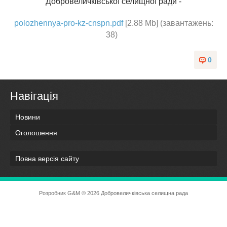
Добровеличківської селищної ради -
polozhennya-pro-kz-cnspn.pdf
[2.88 Mb] (завантажень:
38)
0
Навігація
Новини
Оголошення
Повна версія сайту
Розробник
G&M
© 2026 Добровеличківська селищна рада