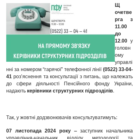
Щ
очетве
рга
з
11.00
до
12.00
у
головн
ому
управлі
нні за номером “гарячої” телефонної лінії
(0522) 33-04-
41
роз’яснення та консультації з питань, що належать
до сфери діяльності Пенсійного фонду України,
надають
керівники структурних підрозділів
.
Так, у жовтні додзвонювачів консультуватимуть:
07 листопада 2024 року ‒
заступник начальника
управління-начальник відділу методології та