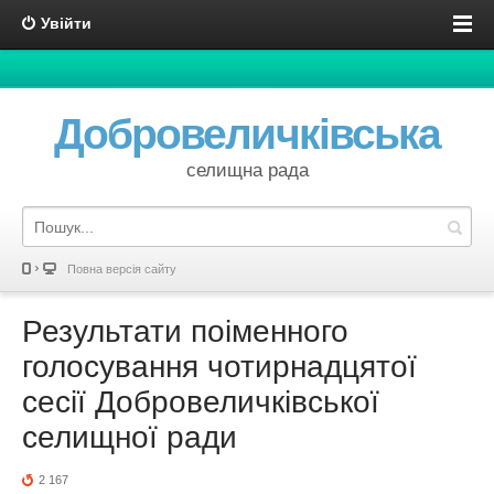
Увійти
Добровеличківська
селищна рада
Повна версія сайту
Результати поіменного
голосування чотирнадцятої
сесії Добровеличківської
селищної ради
2 167