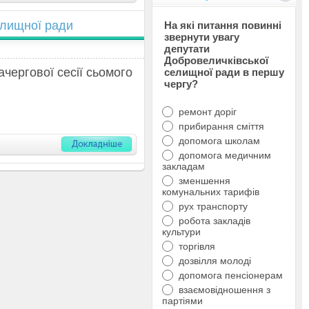
елищної ради
На які питання повинні
звернути увагу
депутати
Добровеличківської
чергової сесії сьомого
селищної ради в першу
чергу?
ремонт доріг
прибирання сміття
допомога школам
допомога медичним
закладам
зменшення
комунальних тарифів
рух транспорту
робота закладів
культури
торгівля
дозвілля молоді
допомога пенсіонерам
взаємовідношення з
партіями