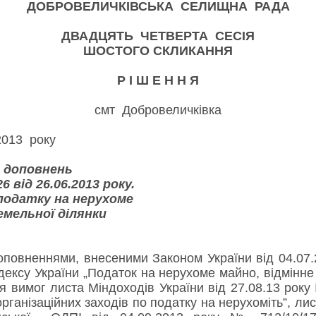
ДОБРОВЕЛИЧКІВСЬКА СЕЛИЩНА РАДА
ДВАДЦЯТЬ ЧЕТВЕРТА СЕСІЯ
ШОСТОГО СКЛИКАННЯ
Р І Ш Е Н Н Я
смт Добровеличківка
7 жовтня 2013 року
а доповнень
6 від 26.06.2013 року.
податку на нерухоме
емельної ділянки
 доповненнями, внесеними Законом України від 04.07
дексу України „Податок на нерухоме майно, відмінне 
 вимог листа Міндоходів України від 27.08.13 року
ганізаційних заходів по податку на нерухоміть”, ли