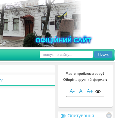
Пошук
Маєте проблеми зору?
Оберіть зручний формат:
У
A-
A
A+
Опитування