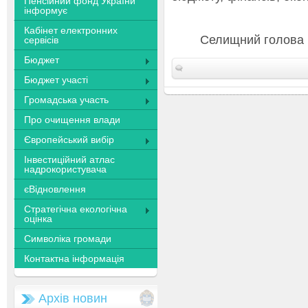
Пенсійний фонд України
інформує
Кабінет електронних
Селищ
сервісів
Бюджет
Бюджет участі
Громадська участь
Про очищення влади
Європейський вибір
Інвестиційний атлас
надрокористувача
єВідновлення
Стратегічна екологічна
оцінка
Символіка громади
Контактна інформація
Архів новин