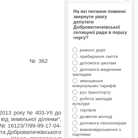
На які питання повинні
звернути увагу
депутати
Добровеличківської
селищної ради в першу
чергу?
ремонт доріг
прибирання сміття
 № 362
допомога школам
допомога медичним
закладам
зменшення
комунальних тарифів
рух транспорту
робота закладів
культури
торгівля
.2013 року № 403-УІІ до
дозвілля молоді
від земельної ділянки”,
допомога пенсіонерам
 № 16123/7/99-99-17-04-
взаємовідношення з
ста Добровеличківського
партіями