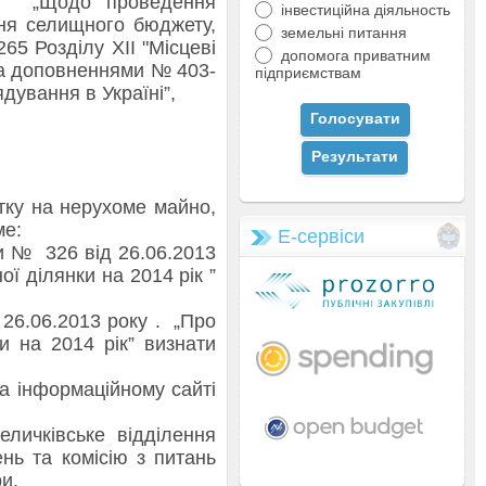
17 „Щодо проведення
інвестиційна діяльность
ння селищного бюджету,
земельні питання
 265 Розділу ХІІ "Місцеві
допомога приватним
 та доповненнями № 403-
підприємствам
ядування в Україні”,
у на нерухоме майно,
ме:
Е-сервіси
и № 326 від 26.06.2013
ї ділянки на 2014 рік ”
6.06.2013 року . „Про
и на 2014 рік” визнати
 інформаційному сайті
ичківське відділення
ь та комісію з питань
ри.