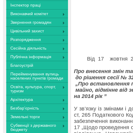
Інспектор праці
Виконавчий комітет
Звернення громадян
Цивільний захист
Розпорядження
Сесійна діяльність
Публічна інформація
Від 1
Благоустрій
Про внесення змін т
Перейменування вулиць
до рішення сесії № 32
населених пунктів громади
„Про встановлення 
Освіта, культура, спорт,
майно, відмінне від з
туризм
на 2014 рік ”
Архітектура
Безбар'єрність
У зв’язку із змінами і
ст, 265 Податкового Ко
Земельні торги
забезпечення виконання
Субвенції з державного
17 „Щодо проведення ор
бюджету