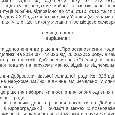
аїнської ОДПІ від 04,09,2013 року № 712/10/
в з податку на нерухоме майно”, з метою наповне
туції України, відповідно до ст.8, ст.10, ст.12 та ст.
8 Розділу XX Податкового кодексу України (із змінами
а п. 24 ч. 1 ст. 26 Закону України "Про місцеве самовр
селищна рада
вирішила
:
доповнення до рішення „Про встановлення податк
ділянки на 2014 рік ” № 326 від 26.06.2013 року., а са
до рішення сесії Добровеличківської селищної рад
ня податку на нерухоме майно, відмінне від земельно
я Добровеличківської селищної ради № 326 від 2
на нерухоме майно, відмінне від земельної ділянк
нність.
 рішення набирає чинності з дня оприлюднення на
лищної ради.
нанням даного рішення покласти на Добровел
 в Кіровоградській області в межах їх повноважен
омічного і соціального розвитку, освіти, науки,культу