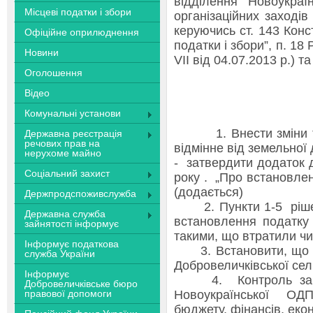
відділення Новоукр
Місцеві податки і збори
організаційних заході
керуючись ст. 143 Консти
Офіційне оприлюднення
податки і збори”, п. 1
Новини
VIІ від 04.07.2013 р.) т
Оголошення
Відео
Комунальні установи
1. Внести зміни та 
Державна реєстрація
речових прав на
відмінне від земельної 
нерухоме майно
- затвердити додаток 
Соціальний захист
року . „Про встановлен
(додається)
Держпродспоживслужба
2. Пункти 1-5 рішенн
Державна служба
встановлення податку 
зайнятості інформує
такими, що втратили чи
Інформує податкова
3. Встановити, що це
служба України
Добровеличківської се
Інформує
4. Контроль за вико
Добровеличківське бюро
правової допомоги
Новоукраїнської ОДПІ
бюджету, фінансів, екон