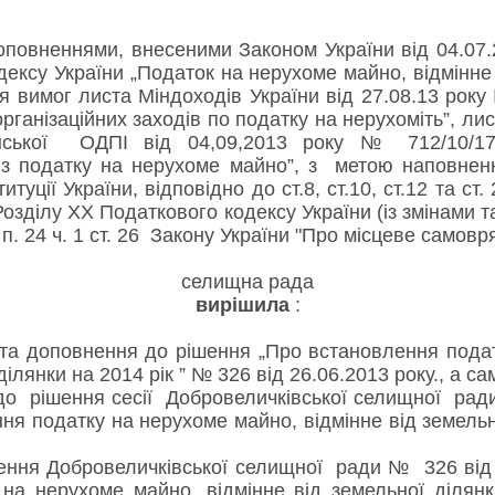
 доповненнями, внесеними Законом України від 04.07
дексу України „Податок на нерухоме майно, відмінне 
 вимог листа Міндоходів України від 27.08.13 року
ганізаційних заходів по податку на нерухоміть”, ли
аїнської ОДПІ від 04,09,2013 року № 712/10/
в з податку на нерухоме майно”, з метою наповне
туції України, відповідно до ст.8, ст.10, ст.12 та ст.
8 Розділу XX Податкового кодексу України (із змінами
а п. 24 ч. 1 ст. 26 Закону України "Про місцеве самовр
селищна рада
вирішила
:
доповнення до рішення „Про встановлення податк
ділянки на 2014 рік ” № 326 від 26.06.2013 року., а са
до рішення сесії Добровеличківської селищної рад
ня податку на нерухоме майно, відмінне від земельно
я Добровеличківської селищної ради № 326 від 2
на нерухоме майно, відмінне від земельної ділянк