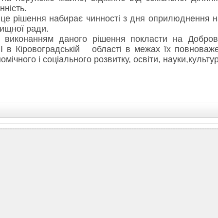
нність.
 рішення набирає чинності з дня оприлюднення на
лищної ради.
нанням даного рішення покласти на Добровел
 в Кіровоградській області в межах їх повноважен
омічного і соціального розвитку, освіти, науки,культу
ний голова Тущенк