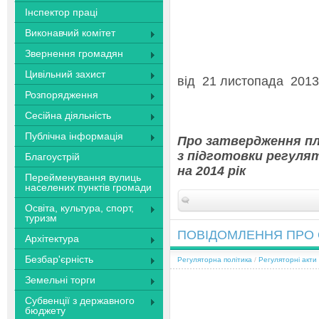
Інспектор праці
Виконавчий комітет
Звернення громадян
Цивільний захист
від 21 л
Розпорядження
Сесійна діяльність
Публічна інформація
Про затвердження пл
з підготовки регуля
Благоустрій
на 2014 рік
Перейменування вулиць
населених пунктів громади
Освіта, культура, спорт,
туризм
ПОВІДОМЛЕННЯ ПРО 
Архітектура
Безбар'єрність
Регуляторна політика
/
Регуляторні акти
Земельні торги
Субвенції з державного
бюджету