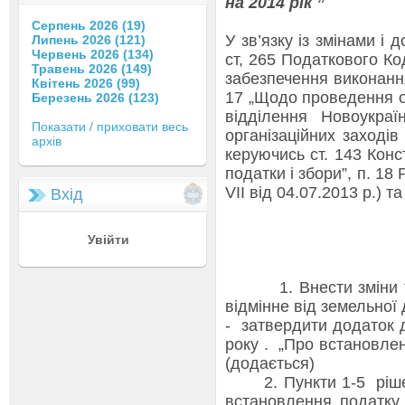
на 2014 рік ”
Серпень 2026 (19)
У зв’язку із змінами і
Липень 2026 (121)
Червень 2026 (134)
ст, 265 Податкового Ко
Травень 2026 (149)
забезпечення виконання
Квітень 2026 (99)
17 „Щодо проведення ор
Березень 2026 (123)
відділення Новоукр
Показати / приховати весь
організаційних заході
архів
керуючись ст. 143 Консти
податки і збори”, п. 1
VIІ від 04.07.2013 р.) т
Вхід
Увійти
1. Внести зміни та 
відмінне від земельної 
- затвердити додаток 
року . „Про встановлен
(додається)
2. Пункти 1-5 рішенн
встановлення податку 