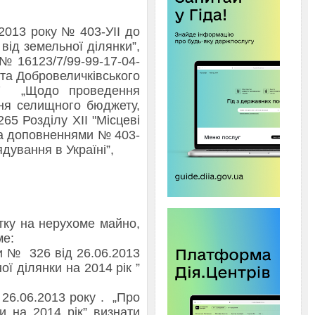
.2013 року № 403-УІІ до
від земельної ділянки”,
 № 16123/7/99-99-17-04-
ста Добровеличківського
17 „Щодо проведення
ння селищного бюджету,
 265 Розділу ХІІ "Місцеві
 та доповненнями № 403-
ядування в Україні”,
у на нерухоме майно,
ме:
и № 326 від 26.06.2013
ї ділянки на 2014 рік ”
6.06.2013 року . „Про
и на 2014 рік” визнати