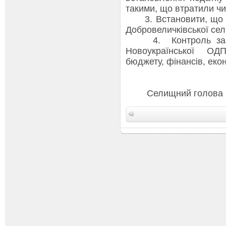
такими, що втратили чи
3. Встановити, що це
Добровеличківської се
4. Контроль за вико
Новоукраїнської ОДПІ
бюджету, фінансів, екон
Селищ