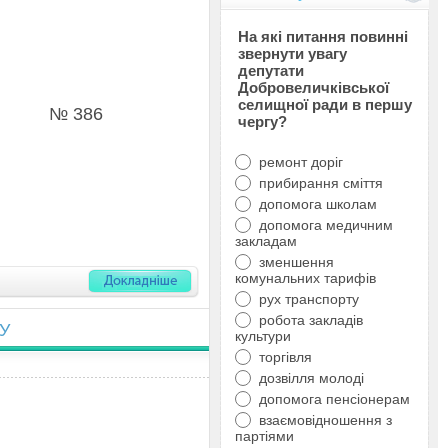
На які питання повинні
звернути увагу
депутати
Добровеличківської
селищної ради в першу
№ 386
чергу?
ремонт доріг
прибирання сміття
допомога школам
допомога медичним
закладам
зменшення
комунальних тарифів
рух транспорту
робота закладів
У
культури
торгівля
дозвілля молоді
допомога пенсіонерам
взаємовідношення з
партіями