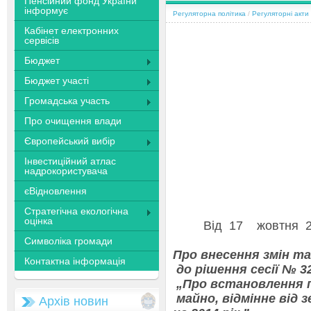
Пенсійний фонд України
інформує
Регуляторна політика
/
Регуляторні акти
Кабінет електронних
сервісів
Бюджет
Бюджет участі
Громадська участь
Про очищення влади
Європейський вибір
Інвестиційний атлас
надрокористувача
єВідновлення
Стратегічна екологічна
оцінка
Від 1
Символіка громади
Про внесення змін т
Контактна інформація
до рішення сесії № 32
„Про встановлення 
майно, відмінне від з
Архів новин