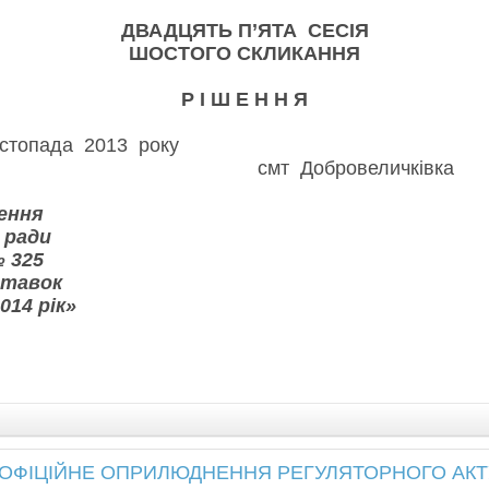
ДВАДЦЯТЬ П’ЯТА СЕСІЯ
ШОСТОГО СКЛИКАННЯ
Р І Ш Е Н Н Я
 листопада 2013 рок
бровеличківка
ення
 ради
№ 325
ставок
014 рік»
ОФІЦІЙНЕ ОПРИЛЮДНЕННЯ РЕГУЛЯТОРНОГО АКТ