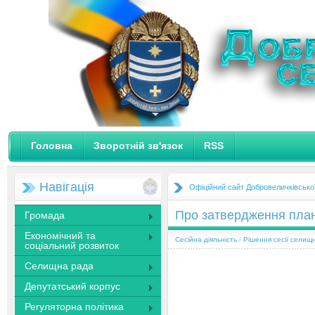
Головна
Зворотній зв'язок
RSS
Навігація
Офіційний сайт Добровеличківсько
Про затвердження план
Громада
Економічний та
Сесійна діяльність
/
Рішення сесії селищ
соціальний розвиток
Селищна рада
Депутатський корпус
Регуляторна політика