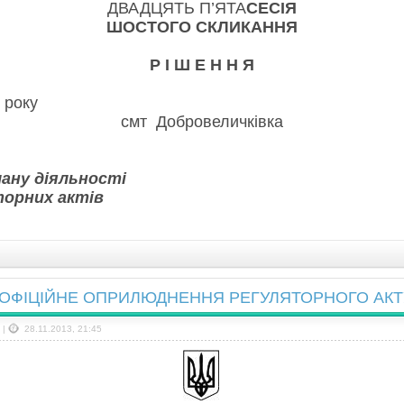
ДВАДЦЯТЬ П’ЯТА
СЕСІЯ
ШОСТОГО СКЛИКАННЯ
Р І Ш Е Н Н Я
истопада 2013 року 
смт Добровеличківка
ану діяльності
торних актів
ОФІЦІЙНЕ ОПРИЛЮДНЕННЯ РЕГУЛЯТОРНОГО АКТ
|
28.11.2013, 21:45