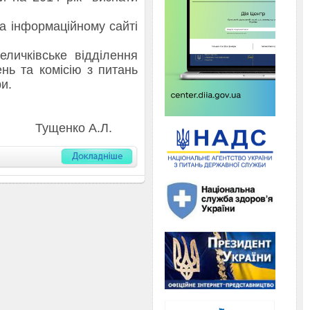
 інформаційному сайті
ичківське відділення
ь та комісію з питань
ри.
о А.Л.