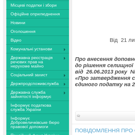
Місцеві податки і збори
Офіційне оприлюднення
Новини
Оголошення
Від 21
Відео
смт До
Комунальні установи
Державна реєстрація
Про внесення доповн
речових прав на
до рішення селищної
нерухоме майно
від 26.06.2013 року 
Соціальний захист
«Про затвердження 
Держпродспоживслужба
єдиного податку на 2
Державна служба
зайнятості інформує
Інформує податкова
служба України
Інформує
Добровеличківське бюро
правової допомоги
ПОВІДОМЛЕННЯ ПРО 