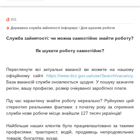
831
Державна служба зайнятості інформує
/
Для шукачів роботи
Служба зайнятості: чи можна самостійно знайти роботу?
Як шукати роботу самостійно?
Переглянути всі актуальні вакансії ви можете на нашому
офіційному сайті
https://www.dcz.gov.ua/userSearch/vacancy
.
База вакансій служби оновлюється щодня. У пошуку зазначте
регіон, вашу професію, розмір очікуваної заробітної плати.
Під час карантину знайти роботу нереально? Руйнуємо цей
стереотип реальними фактами: з початку року за сприяння
служби нове робоче місце знайшли 127 тисяч українців!
Найбільше наших клієнтів було працевлаштовано за такими
професіями: тракторист, водій, продавець непродовольчих
товарів, бухгалтер, кухар.