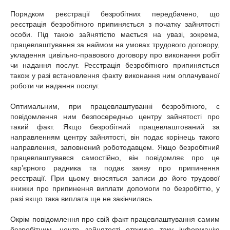
Порядком реєстрації безробітних передбачено, що
реєстрація безробітного припиняється з початку зайнятості
особи. Під такою зайнятістю мається на увазі, зокрема,
працевлаштування за наймом на умовах трудового договору,
укладення цивільно-правового договору про виконання робіт
чи надання послуг. Реєстрація безробітного припиняється
також у разі встановлення факту виконання ним оплачуваної
роботи чи надання послуг.
Оптимальним, при працевлаштуванні безробітного, є
повідомлення ним безпосередньо центру зайнятості про
такий факт. Якщо безробітний працевлаштований за
направленням центру зайнятості, він подає корінець такого
направлення, заповнений роботодавцем. Якщо безробітний
працевлаштувався самостійно, він повідомляє про це
кар’єрного радника та подає заяву про припинення
реєстрації. При цьому вносяться записи до його трудової
книжки про припинення виплати допомоги по безробіттю, у
разі якщо така виплата ще не закінчилась.
Окрім повідомлення про свій факт працевлаштування самим
безробітним, центр зайнятості отримує таку інформацію