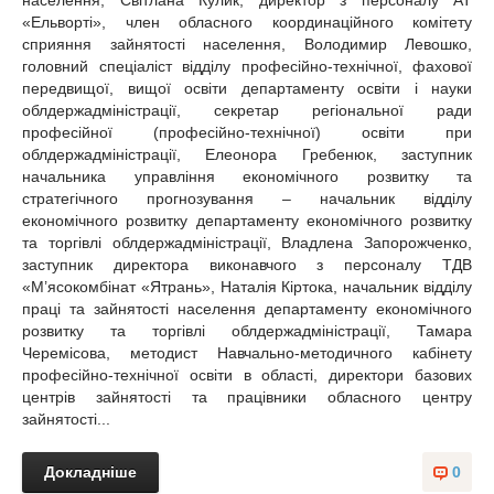
населення, Світлана Кулик, директор з персоналу АТ
«Ельворті», член обласного координаційного комітету
сприяння зайнятості населення, Володимир Левошко,
головний спеціаліст відділу професійно-технічної, фахової
передвищої, вищої освіти департаменту освіти і науки
облдержадміністрації, секретар регіональної ради
професійної (професійно-технічної) освіти при
облдержадміністрації, Елеонора Гребенюк, заступник
начальника управління економічного розвитку та
стратегічного прогнозування – начальник відділу
економічного розвитку департаменту економічного розвитку
та торгівлі облдержадміністрації, Владлена Запорожченко,
заступник директора виконавчого з персоналу ТДВ
«М’ясокомбінат «Ятрань», Наталія Кіртока, начальник відділу
праці та зайнятості населення департаменту економічного
розвитку та торгівлі облдержадміністрації, Тамара
Черемісова, методист Навчально-методичного кабінету
професійно-технічної освіти в області, директори базових
центрів зайнятості та працівники обласного центру
зайнятості...
Докладніше
0