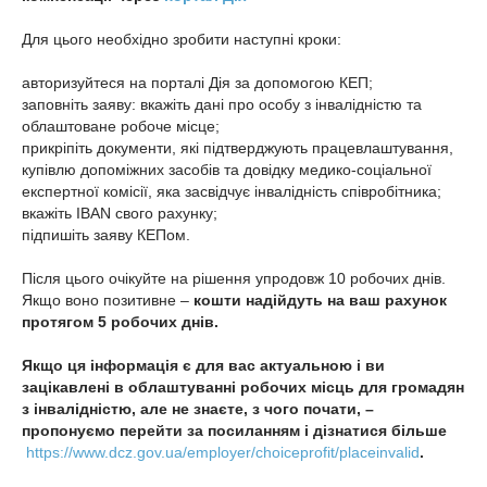
Для цього необхідно зробити наступні кроки:
авторизуйтеся на порталі Дія за допомогою КЕП;
заповніть заяву: вкажіть дані про особу з інвалідністю та
облаштоване робоче місце;
прикріпіть документи, які підтверджують працевлаштування,
купівлю допоміжних засобів та довідку медико-соціальної
експертної комісії, яка засвідчує інвалідність співробітника;
вкажіть IBAN свого рахунку;
підпишіть заяву КЕПом.
Після цього очікуйте на рішення упродовж 10 робочих днів.
Якщо воно позитивне –
кошти надійдуть на ваш рахунок
протягом 5 робочих днів.
Якщо ця інформація є для вас актуальною і ви
зацікавлені в облаштуванні робочих місць для громадян
з інвалідністю, але не знаєте, з чого почати, –
пропонуємо перейти за посиланням і дізнатися більше
https://www.dcz.gov.ua/employer/choiceprofit/placeinvalid
.