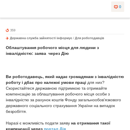
0
359
Державна служба зайнятості інформує
/
Для роботодавців
Облаштування робочого місця для людини з
інвалідністю: заява через Дію
Ви роботодавець, який надає громадянам з інвалідністю
роботу і дбає про належні умови праці
для них?
Скористайтеся державною підтримкою та отримайте
компенсацію за облаштування робочого місця особи з
інвалідністю за рахунок коштів Фонду загальнообов'язкового
державного соціального страхування України на випадок
безробіття.
Наразі є можливість подати заяву
на отримання такої
компенсації через
портал Дія