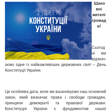
Шано
вні
жителі
громад
и!
Сьогод
ні ми
відзнач
аємо одне із найважливіших державних свят – День
Конституції України.
Це особлива дата, коли ми вшановуємо наш основний
закон, який визначає права і свободи громадян,
принципи демократії та правової держави.
Конституція України є фундаментом нашої