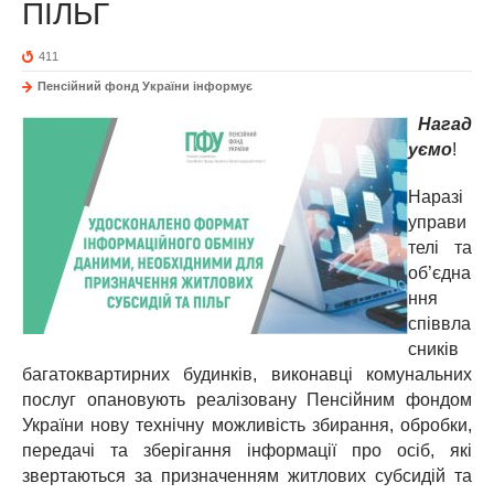
ПІЛЬГ
411
Пенсійний фонд України інформує
Нагад
уємо
!
Наразі
управи
телі та
об’єдна
ння
співвла
сників
багатоквартирних будинків, виконавці комунальних
послуг опановують реалізовану Пенсійним фондом
України нову технічну можливість збирання, обробки,
передачі та зберігання інформації про осіб, які
звертаються за призначенням житлових субсидій та