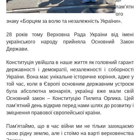
пам’ятн
ого
знаку «Борцям за волю та незалежність України».
28 років тому Верховна Рада України від імені
українського народу прийняла Основний Закон
Держави.
Конституція увійшла в наше життя як головний гарант
державності і демократії, незалежності і соборності
України. Вона має унікальне історичне коріння, адже у
той час, коли в Європі основним державним устроєм
була абсолютна монархія, українці вже мали свій
Основний закон – Конституцію Пилипа Орлика. Цей
пам’ятний день відкрив перед нами шлях до розвитку і
зміцнення правової європейської країни.
Пам'ятаймо, що в час війни ми не тільки захищаємо
свою рідну землю, але і стоїмо на варті верховенства