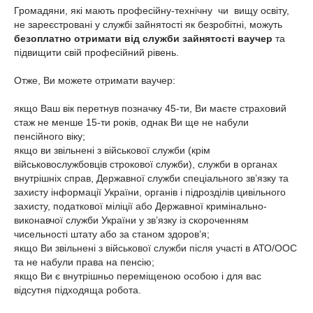
Громадяни, які мають професійну-технічну чи вищу освіту,
не зареєстровані у службі зайнятості як безробітні, можуть
безоплатно отримати від служби зайнятості ваучер
та
підвищити свій професійний рівень.
Отже, Ви можете отримати ваучер:
якщо Ваш вік перетнув позначку 45-ти, Ви маєте страховий
стаж не менше 15-ти років, однак Ви ще не набули
пенсійного віку;
якщо ви звільнені з військової служби (крім
військовослужбовців строкової служби), служби в органах
внутрішніх справ, Державної служби спеціального зв’язку та
захисту інформації України, органів і підрозділів цивільного
захисту, податкової міліції або Державної кримінально-
виконавчої служби України у зв’язку із скороченням
чисельності штату або за станом здоров’я;
якщо Ви звільнені з військової служби після участі в АТО/ООС
та не набули права на пенсію;
якщо Ви є внутрішньо переміщеною особою і для вас
відсутня підходяща робота.