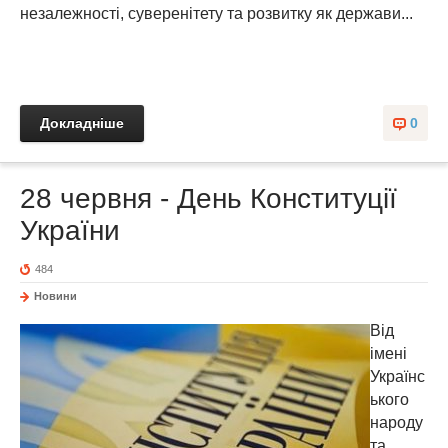
незалежності, суверенітету та розвитку як держави...
Докладніше
0
28 червня - День Конституції
України
484
Новини
Від
імені
Українс
ького
народу
та,