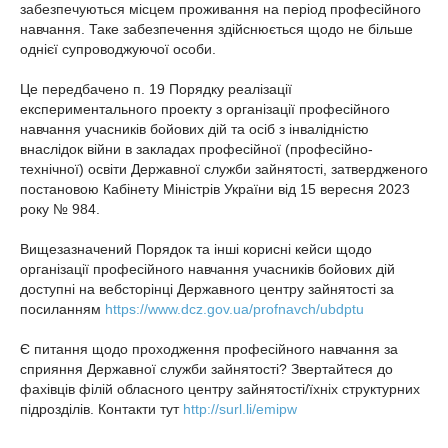
забезпечуються місцем проживання на період професійного
навчання. Таке забезпечення здійснюється щодо не більше
однієї супроводжуючої особи.
Це передбачено п. 19 Порядку реалізації
експериментального проекту з організації професійного
навчання учасників бойових дій та осіб з інвалідністю
внаслідок війни в закладах професійної (професійно-
технічної) освіти Державної служби зайнятості, затвердженого
постановою Кабінету Міністрів України від 15 вересня 2023
року № 984.
Вищезазначений Порядок та інші корисні кейси щодо
організації професійного навчання учасників бойових дій
доступні на вебсторінці Державного центру зайнятості за
посиланням
https://www.dcz.gov.ua/profnavch/ubdptu
Є питання щодо проходження професійного навчання за
сприяння Державної служби зайнятості? Звертайтеся до
фахівців філій обласного центру зайнятості/їхніх структурних
підрозділів. Контакти тут
http://surl.li/emipw