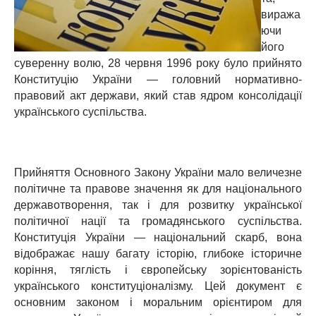
виража
ючи
його
суверенну волю, 28 червня 1996 року було прийнято
Конституцію України — головний нормативно-
правовий акт держави, який став ядром консолідації
українського суспільства.
Прийняття Основного Закону України мало величезне
політичне та правове значення як для національного
державотворення, так i для розвитку української
політичної нації та громадянського суспільства.
Конституція України — національний скарб, вона
відображає нашу багату історію, глибоке історичне
коріння, тяглість і європейську зорієнтованість
українського конституціоналізму. Цей документ є
основним законом i моральним орієнтиром для