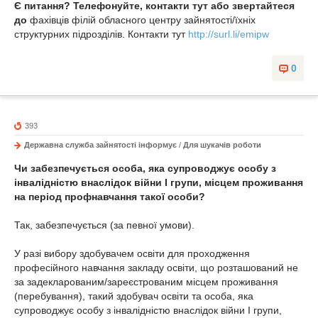
Є питання? Телефонуйте, контакти тут або звертайтеся
до
фахівців філій обласного центру зайнятості/їхніх
структурних підрозділів. Контакти тут
http://surl.li/emipw
0
393
Державна служба зайнятості інформує
/
Для шукачів роботи
Чи забезпечується
особа, яка супроводжує особу з
інвалідністю внаслідок війни І групи,
місцем проживання
на період профнавчання такої особи?
Так, забезпечується (за певної умови).
У разі вибору здобувачем освіти для проходження
професійного навчання закладу освіти, що розташований не
за задекларованим/зареєстрованим місцем проживання
(перебування), такий здобувач освіти та особа, яка
супроводжує особу з інвалідністю внаслідок війни І групи,