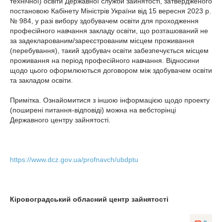
технічної) освіти Державної служби зайнятості, затвердженого
постановою Кабінету Міністрів України від 15 вересня 2023 р.
№ 984, у разі вибору здобувачем освіти для проходження
професійного навчання закладу освіти, що розташований не
за задекларованим/зареєстрованим місцем проживання
(перебування), такий здобувач освіти забезпечується місцем
проживання на період професійного навчання. Відносини
щодо цього оформлюються договором між здобувачем освіти
та закладом освіти.
Примітка. Ознайомитися з іншою інформацією щодо проекту
(поширені питання-відповіді) можна на вебсторінці
Державного центру зайнятості.
https://www.dcz.gov.ua/profnavch/ubdptu
Кіровоградський обласний центр зайнятості