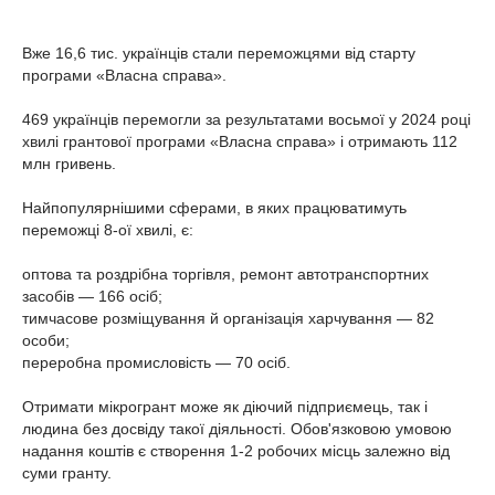
Вже 16,6 тис. українців стали переможцями від старту
програми «Власна справа».
469 українців перемогли за результатами восьмої у 2024 році
хвилі грантової програми «Власна справа» і отримають 112
млн гривень.
Найпопулярнішими сферами, в яких працюватимуть
переможці 8-ої хвилі, є:
оптова та роздрібна торгівля, ремонт автотранспортних
засобів — 166 осіб;
тимчасове розміщування й організація харчування — 82
особи;
переробна промисловість — 70 осіб.
Отримати мікрогрант може як діючий підприємець, так і
людина без досвіду такої діяльності. Обов'язковою умовою
надання коштів є створення 1-2 робочих місць залежно від
суми гранту.