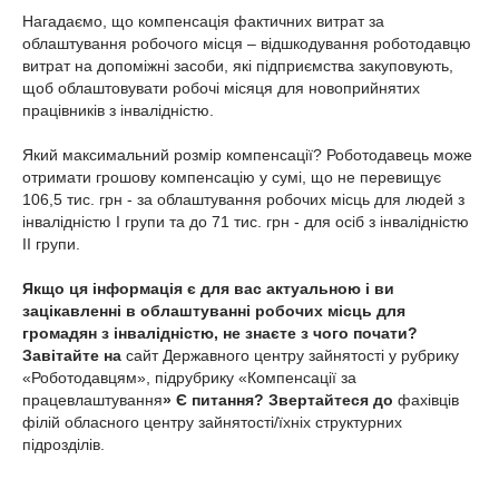
Нагадаємо, що компенсація фактичних витрат за
облаштування робочого місця – відшкодування роботодавцю
витрат на допоміжні засоби, які підприємства закуповують,
щоб облаштовувати робочі місяця для новоприйнятих
працівників з інвалідністю.
Який максимальний розмір компенсації? Роботодавець може
отримати грошову компенсацію у сумі, що не перевищує
106,5 тис. грн - за облаштування робочих місць для людей з
інвалідністю І групи та до 71 тис. грн - для осіб з інвалідністю
ІІ групи.
Якщо ця інформація є для вас актуальною і ви
зацікавленні в облаштуванні робочих місць для
громадян з інвалідністю, не знаєте з чого почати?
Завітайте на
сайт Державного центру зайнятості у рубрику
«Роботодавцям», підрубрику «Компенсації за
працевлаштування
» Є питання? Звертайтеся до
фахівців
філій обласного центру зайнятості/їхніх структурних
підрозділів.