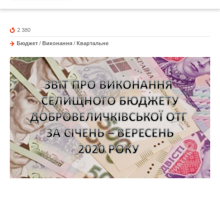
2 380
Бюджет
/
Виконання
/
Квартальне