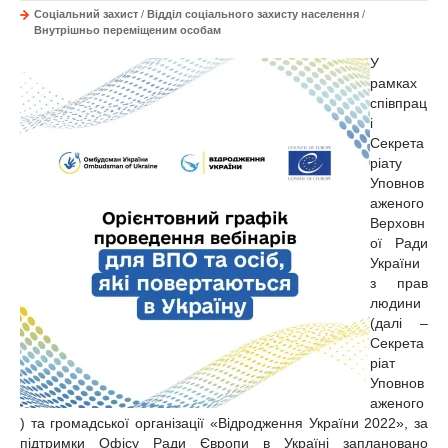
Соціальний захист
/
Відділ соціального захисту населення
/
Внутрішньо переміщеним особам
У
рамках
співпрац
і
Секрета
ріату
Уповнов
аженого
Верховн
ої Ради
України
з прав
людини
(далі –
Секрета
ріат
Уповнов
аженого
) та громадської організації «Відродження України 2022», за
підтримки Офісу Ради Європи в Україні заплановано