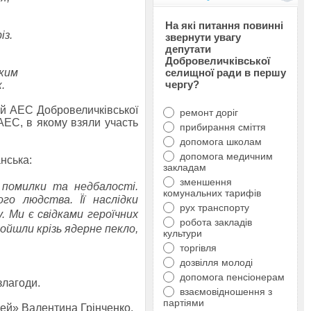
На які питання повинні
із.
звернути увагу
депутати
Добровеличківської
яким
селищної ради в першу
чергу?
.
кій АЕС Добровеличківської
ремонт доріг
АЕС, в якому взяли участь
прибирання сміття
допомога школам
допомога медичним
нська:
закладам
зменшення
 помилки та недбалості.
комунальних тарифів
го людства. Її наслідки
рух транспорту
у. Ми є свідками героїчних
робота закладів
ройшли крізь ядерне пекло,
культури
торгівля
дозвілля молоді
допомога пенсіонерам
злагоди.
взаємовідношення з
партіями
ей» Валентина Грінченко.