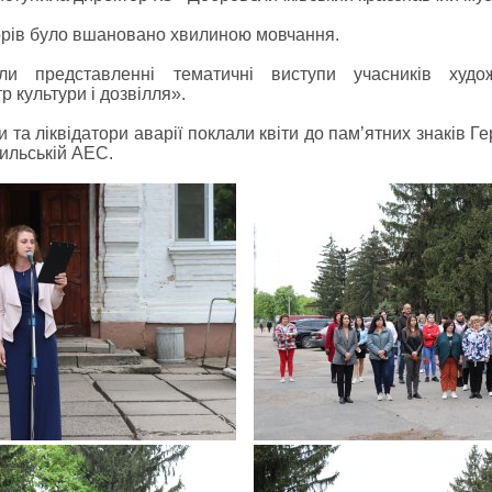
торів було вшановано хвилиною мовчання.
ли представленні тематичні виступи учасників худож
 культури і дозвілля».
 та ліквідатори аварії поклали квіти до пам’ятних знаків 
бильській АЕС.