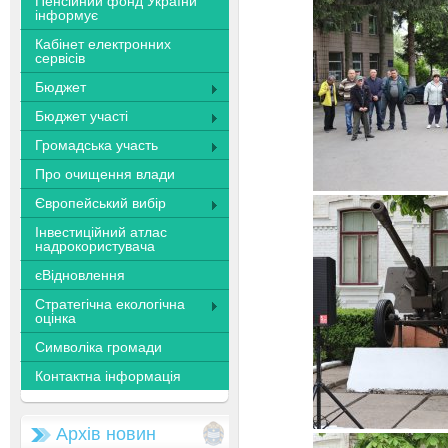
Пенсійний фонд України
інформує
Кабінет електронних
сервісів
Бюджет
Бюджет участі
Громадська участь
Про очищення влади
Європейський вибір
Інвестиційний атлас
надрокористувача
єВідновлення
Стратегічна екологічна
оцінка
Символіка громади
Контактна інформація
Архів новин