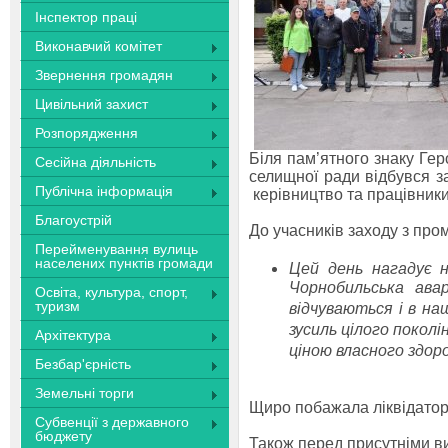
Інспектор праці
Виконавчий комітет
Звернення громадян
Цивільний захист
Розпорядження
Біля пам’ятного знаку Гер
Сесійна діяльність
селищної ради відбувся з
Публічна інформація
керівництво та працівники
Благоустрій
До учасників заходу з пр
Перейменування вулиць
населених пунктів громади
Цей день нагадує н
Чорнобильська авар
Освіта, культура, спорт,
туризм
відчуваються і в наш
зусиль цілого поколі
Архітектура
ціною власного здор
Безбар'єрність
Земельні торги
Щиро побажала ліквідатора
Субвенції з державного
бюджету
Також перед присутніми в