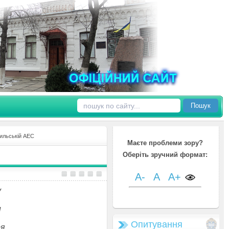
Пошук
бильській АЕС
Маєте проблеми зору?
Оберіть зручний формат:
A-
A
A+
у
и
Опитування
я,