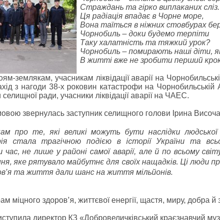
Страждань та гірко виплаканих сліз.
Ця радіація впадає в Чорне море,
Вона таїться в ніжних стовбурах бер
Чорнобиль – доки будемо терпіти
Таку халатність та тяжкий урок?
Чорнобиль – помирають наші діти, 
В житті вже не зробити перший крок
оям-землякам, учасникам ліквідації аварії на Чорнобильсь
ахід з нагоди 38-х роковин катастрофи на Чорнобильській 
 селищної ради, учасники ліквідації аварії на ЧАЕС.
омовою звернулась заступник селищного голови Ірина Височа
ам про те, які великі можуть бути наслідки людської
ія стала трагічною подією в історії України та всьо
 час, не лише у районі самої аварії, але й по всьому світ
ння, яке рятувало майбутнє для своїх нащадків. Ці люди п
ов’я та життя дали шанс на життя мільйонів.
м міцного здоров’я, життєвої енергії, щастя, миру, добра й 
иступила директор КЗ «Добровеличківський краєзнавчий муз