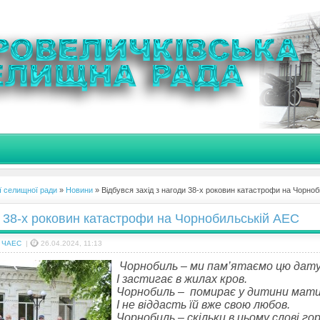
ї селищної ради
»
Новини
» Відбувся захід з нагоди 38-х роковин катастрофи на Чорно
и 38-х роковин катастрофи на Чорнобильській АЕС
на ЧАЕС
|
26.04.2024, 11:13
Чорнобиль – ми пам’ятаємо цю дат
І застигає в жилах кров.
Чорнобиль – помирає у дитини мат
І не віддасть їй вже свою любов.
Чорнобиль – скільки в цьому слові гор