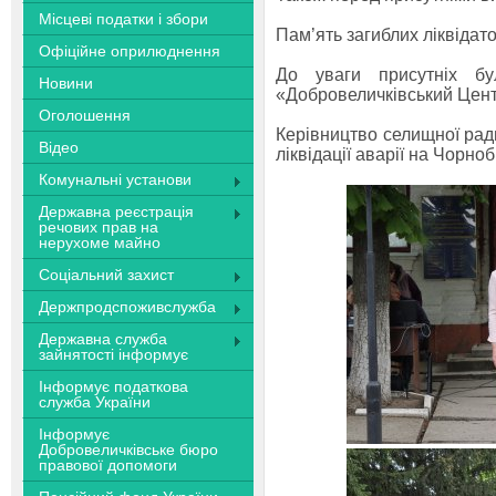
Місцеві податки і збори
Пам’ять загиблих ліквіда
Офіційне оприлюднення
До уваги присутніх бу
Новини
«Добровеличківський Центр
Оголошення
Керівництво селищної ради
Відео
ліквідації аварії на Чорно
Комунальні установи
Державна реєстрація
речових прав на
нерухоме майно
Соціальний захист
Держпродспоживслужба
Державна служба
зайнятості інформує
Інформує податкова
служба України
Інформує
Добровеличківське бюро
правової допомоги