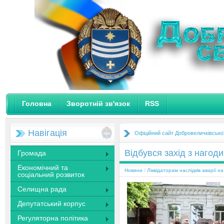
Головна
Зворотній зв'язок
RSS
Навігація
Офіційний сайт Добровеличківсько
Відбувся захід з нагод
Громада
Економічний та
Новини
/
Ліквідаторам наслідків аварії 
соціальний розвиток
Селищна рада
Депутатський корпус
Регуляторна політика