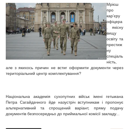
Мрієш
про
кар’єру
офіцера
, якісну
вищу
освіту та
престиж
ну
спеціаль
ність,
але з якихось причин не встиг оформити документи через
територіальний центр комплектування?
Національна академія сухопутних військ імені гетьмана
Петра Сагайдачного йде назустріч вступникам і пропонує
альтернативний та спрощений варіант, пряму подачу
документів безпосередньо до приймальної комісії закладу...