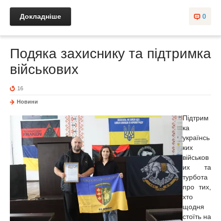
Докладніше
0
Подяка захиснику та підтримка
військових
16
Новини
Підтрим
ка
українсь
ких
військов
их та
турбота
про тих,
хто
щодня
стоїть на