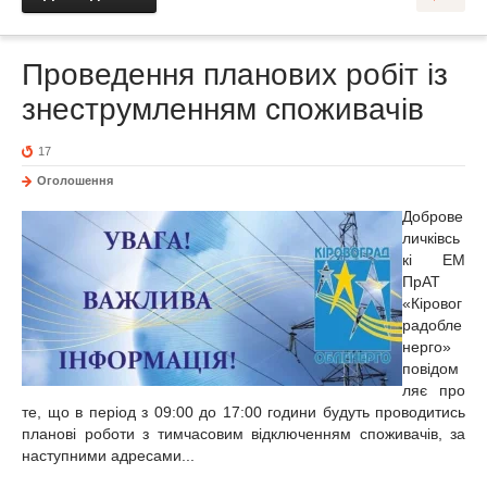
Проведення планових робіт із
знеструмленням споживачів
17
Оголошення
Доброве
личківсь
кі ЕМ
ПрАТ
«Кіровог
радобле
нерго»
повідом
ляє про
те, що в період з 09:00 до 17:00 години будуть проводитись
планові роботи з тимчасовим відключенням споживачів, за
наступними адресами...