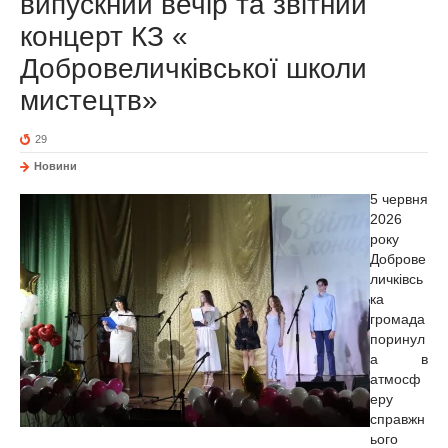
випускний вечір та звітний
концерт КЗ «
Добровеличківської школи
мистецтв»
29
Новини
5 червня
2026
року
Доброве
личківсь
ка
громада
поринул
а в
атмосф
еру
справжн
ього