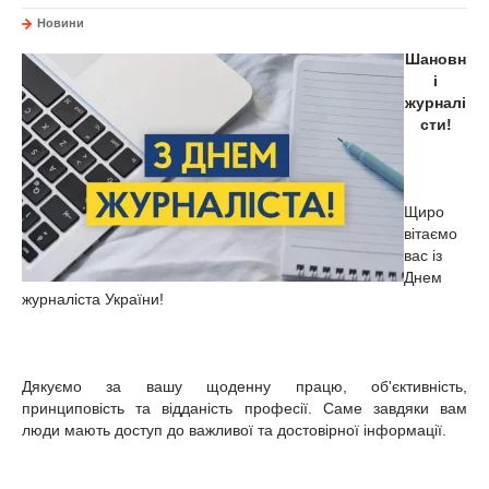
Новини
Шановн
і
журналі
сти!
Щиро
вітаємо
вас із
Днем
журналіста України!
Дяку
ємо
за вашу щоденну працю, об'єктивність,
принциповість та відданість професії. Саме завдяки вам
люди мають доступ до важливої та достовірної інформації.