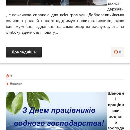
захисті
держави
, є важливою справою для всієї громади. Добровеличківська
селищна рада й надалі підтримує наших захисників, адже
їхня мужність, відданість та самопожертва заслуговують на
глибоку вдячність і повагу...
Докладніше
0
4
Новини
Шановн
і
працівн
ики
водног
о
господа