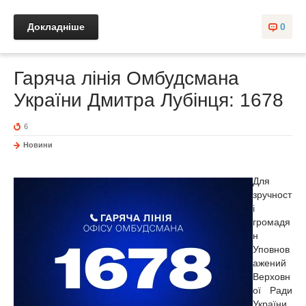
Докладніше
0
Гаряча лінія Омбудсмана
України Дмитра Лубінця: 1678
6
Новини
Для
зручност
і
громадя
н
Уповнов
ажений
Верховн
ої Ради
України