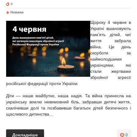
8
Новини
Щороку 4 червня в
Україні вшановують
пам’ять дітей, чиї
життя забрала
війна. Це день
скорботи за
наймолодшими
українцями, які
стали жертвами
збройної агресії
російської федерації проти України.
Діти — наше майбутнє, наша надія. Та війна принесла на
українську землю невимовний біль, забравши дитячі життя,
скалічивши долі та позбавивши багатьох дітей безпечного і
щасливого дитинства...
Докладніше
0