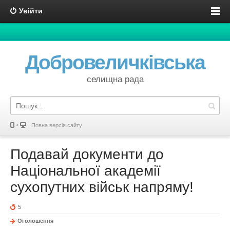
Увійти
Добровеличківська
селищна рада
Повна версія сайту
Подавай документи до
Національної академії
сухопутних військ напряму!
5
Оголошення