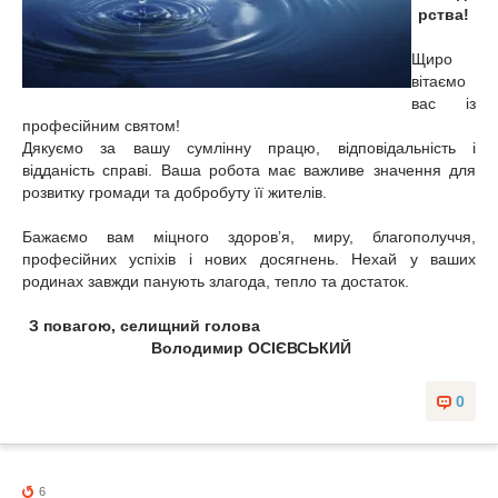
рства!
Щиро
вітаємо
вас із
професійним святом!
Дякуємо за вашу сумлінну працю, відповідальність і
відданість справі. Ваша робота має важливе значення для
розвитку громади та добробуту її жителів.
Бажаємо вам міцного здоров’я, миру, благополуччя,
професійних успіхів і нових досягнень. Нехай у ваших
родинах завжди панують злагода, тепло та достаток.
З повагою, селищний голова
Володимир ОСІЄВСЬКИЙ
0
6