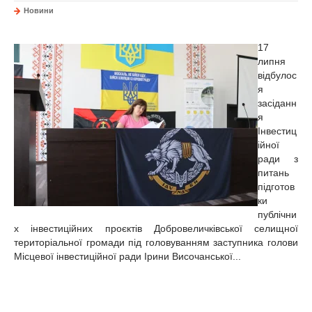
Новини
17
липня
відбулос
я
засіданн
я
Інвестиц
ійної
ради з
питань
підготов
ки
публічни
х інвестиційних проєктів Добровеличківської селищної
територіальної громади під головуванням заступника голови
Місцевої інвестиційної ради Ірини Височанської...