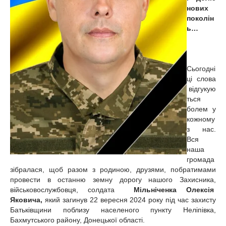
нових
поколін
ь…
Сьогодні
ці слова
відгукую
ться
болем у
кожному
з нас.
Вся
наша
громада
зібралася, щоб разом з родиною, друзями, побратимами
провести в останню земну дорогу нашого Захисника,
військовослужбовця, солдата
Мільніченка Олексія
Яковича,
який загинув 22 вересня 2024 року під час захисту
Батьківщини поблизу населеного пункту Неліпівка,
Бахмутського району, Донецької області.