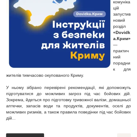
комуніка
цій
запустив
новий
розділ
«Dovidk
a.Крим»
—
практич
ний
порадни
к для
жителів тимчасово окупованого Криму.
У ньому зібрано перевірені рекомендації, які допоможуть
підготуватися до можливих загроз під час бойових дій.
Зокрема, йдеться про підготовку тривожної валізи, домашньої
аптечки, запасів води та продуктів, документів, оселі до
можливих ризиків, а також правила поведінки під час бойових
дій...