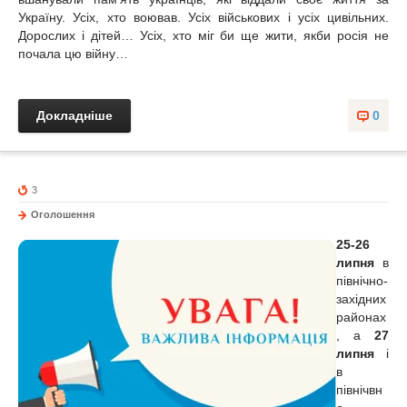
Україну. Усіх, хто воював. Усіх військових і усіх цивільних.
Дорослих і дітей… Усіх, хто міг би ще жити, якби росія не
почала цю війну…
Докладніше
0
3
Оголошення
25-26
липня
в
північно-
західних
районах
, а
27
липня
і
в
північвн