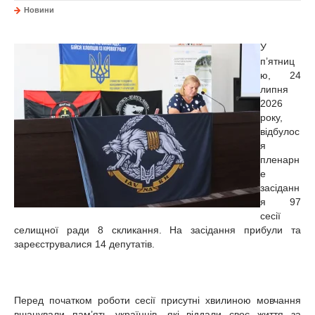
Новини
У
п’ятниц
ю, 24
липня
2026
року,
відбулос
я
пленарн
е
засіданн
я 97
сесії
селищної ради 8 скликання. На засідання прибули та
зареєструвалися 14 депутатів.
Перед початком роботи сесії присутні хвилиною мовчання
вшанували пам’ять українців, які віддали своє життя за