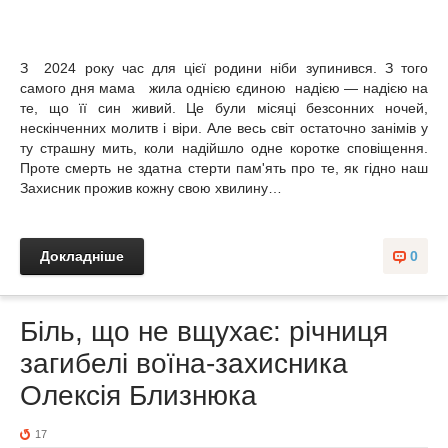
З 2024 року час для цієї родини ніби зупинився. З того
самого дня мама жила однією єдиною надією — надією на
те, що її син живий. Це були місяці безсонних ночей,
нескінченних молитв і віри. Але весь світ остаточно занімів у
ту страшну мить, коли надійшло одне коротке сповіщення.
Проте смерть не здатна стерти пам'ять про те, як гідно наш
Захисник прожив кожну свою хвилину…
Докладніше
0
Біль, що не вщухає: річниця
загибелі воїна-захисника
Олексія Близнюка
17