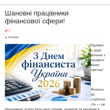
Шановні працівники
фінансової сфери!
8
Новини
Прийміт
ь щирі
вітання з
професі
йним
святом!
Фінансо
ва
стабільні
сть — це
фундамент успіху будь-якої справи, громади та держави в