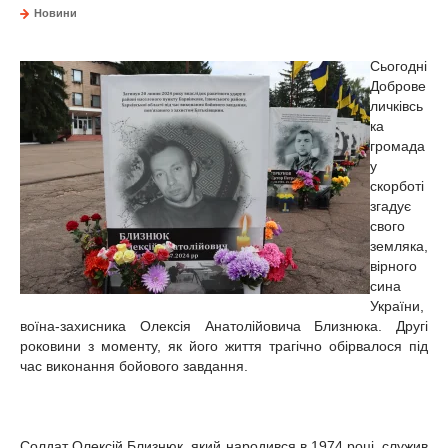
Новини
Сьогодні
Доброве
личківсь
ка
громада
у
скорботі
згадує
свого
земляка,
вірного
сина
України,
воїна-захисника Олексія Анатолійовича Близнюка. Другі
роковини з моменту, як його життя трагічно обірвалося під
час виконання бойового завдання.
Солдат Олексій Близнюк, який народився в 1974 році, служив