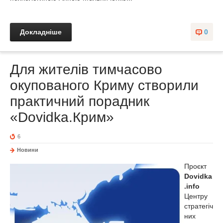
Докладніше
0
Для жителів тимчасово
окупованого Криму створили
практичний порадник
«Dovidka.Крим»
6
Новини
Проєкт
Dovidka
.info
Центру
стратегіч
них