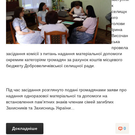
к
селищн
ого
голови
Ірина
Височан
ська
провела
засідання комісії з питань надання матеріальної допомоги
окремим категоріям громадян за рахунок коштів місцевого
бюджету Добровеличківської селищної ради.
Під час засідання розглянуто подані громадянами заяви про
надання одноразової матеріальної та допомоги на
встановлення пам’ятних знаків членам сімей загиблих
Захисників та Захисниць України...
Докладніше
0