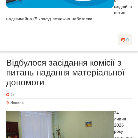
о-
східній ч
астині -
надзвичайна (5 класу) пожежна небезпека.
0
Відбулося засідання комісії з
питань надання матеріальної
допомоги
17
Новини
24
липня
2026
року
заступни