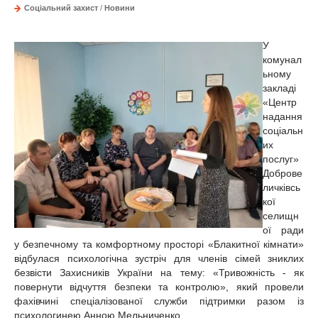
Соціальний захист
/
Новини
У
комунал
ьному
закладі
«Центр
надання
соціальн
их
послуг»
Доброве
личківсь
кої
селищн
ої ради
у безпечному та комфортному просторі «Блакитної кімнати»
відбулася психологічна зустріч для членів сімей зниклих
безвісти Захисників України на тему: «Тривожність - як
повернути відчуття безпеки та контролю», який провели
фахівчині спеціалізованої служби підтримки разом із
психологинею Анною Мельниченко...