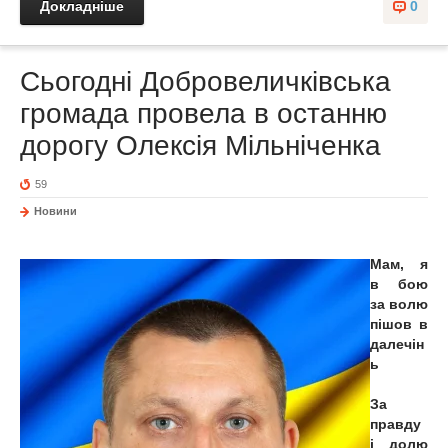
Докладніше
0
Сьогодні Добровеличківська
громада провела в останню
дорогу Олексія Мільніченка
59
Новини
Мам, я
в бою
за волю
пішов в
далечін
ь
За
правду
і долю