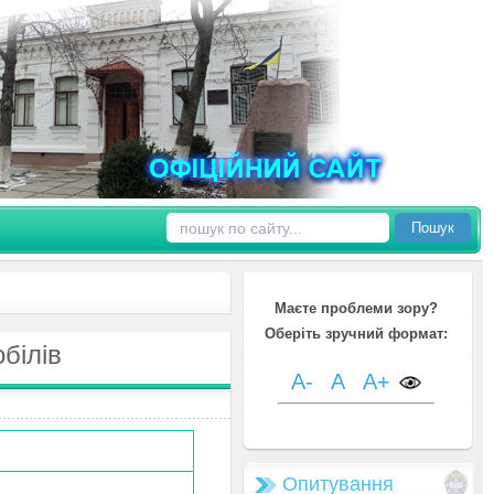
Пошук
Маєте проблеми зору?
Оберіть зручний формат:
білів
A-
A
A+
Опитування