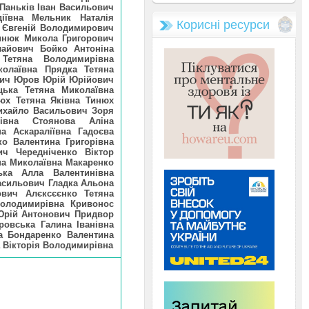
 Паньків Іван Васильович
іївна Мельник Наталія
Корисні ресурси
 Євгеній Володимирович
инюк Микола Григорович
айович Бойко Антоніна
 Тетяна Володимирівна
колаївна Прядка Тетяна
вич Юров Юрій Юрійович
ька Тетяна Миколаївна
нюх Тетяна Яківна Тинюх
Михайло Васильович Зоря
сівна Стоянова Аліна
а Аскараліївна Гадоєва
о Валентина Григорівна
ч Чередніченко Віктор
на Миколаївна Макаренко
ька Алла Валентинівна
асильович Гладка Альона
ович Алєксєєнко Тетяна
Володимирівна Кривонос
Юрій Антонович Придвор
овська Галина Іванівна
а Бондаренко Валентина
 Вікторія Володимирівна