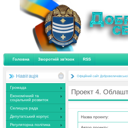
Головна
Зворотній зв'язок
RSS
Навігація
Офіційний сайт Добровеличківсько
Громада
Проект 4. Облашт
Економічний та
соціальний розвиток
Селищна рада
Депутатський корпус
Назва проекту:
Регуляторна політика
Автор проекту: