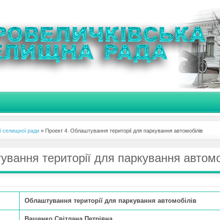
ї селищної ради
» Проект 4. Облаштування території для паркування автомобілів
ування території для паркування автомо
Облаштування території для паркування автомобілів
Ващенко Світлана Петрівна