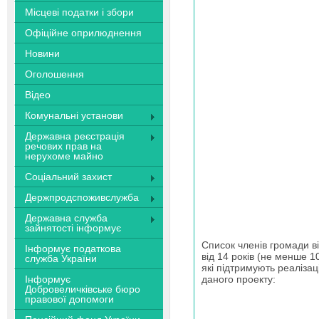
Місцеві податки і збори
Офіційне оприлюднення
Новини
Оголошення
Відео
Комунальні установи
Державна реєстрація
речових прав на
нерухоме майно
Соціальний захист
Держпродспоживслужба
Державна служба
зайнятості інформує
Список членів громади в
Інформує податкова
від 14 років (не менше 10
служба України
які підтримують реалізац
Інформує
даного проекту:
Добровеличківське бюро
правової допомоги