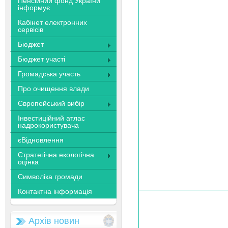
Пенсійний фонд України
інформує
Кабінет електронних
сервісів
Бюджет
Бюджет участі
Громадська участь
Про очищення влади
Європейський вибір
Інвестиційний атлас
надрокористувача
єВідновлення
Стратегічна екологічна
оцінка
Символіка громади
Контактна інформація
Архів новин