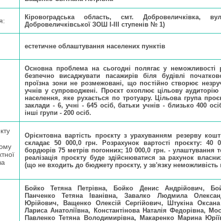
Кіровоградська область, смт. Добровеличківка, ву
я:
Добровеличківської ЗОШ І-ІІІ ступенів № 1)
естетичне облаштування населених пунктів
Основна проблема на сьогодні полягає у неможливості р
безпечно висаджувати пасажирів біля будівлі початков
проїзна зони не розмежовані, що постійно створює незру
учнів у супроводжені. Проєкт охоплює цільову аудиторію 
населення, яке рухається по тротуару. Цільова група проє
заклади - 6, учні - 645 осіб, батьки учнів - близько 400 осі
інші групи - 200 осіб.
кту
Орієнтовна вартість проєкту з урахуванням резерву кошт
складає 50 000,0 грн. Розрахунок вартості проєкту: 40 0
тому
бордюрів 75 метрів погонних; 10 000,0 грн. - улаштування 
ктної
реалізація проєкту буде здійснюватися за рахунок власни
за
(що не входить до бюджету проєкту, у зв'язку неможливість 
Бойко Тетяна Петрівна, Бойко Денис Андрійович, Бой
Панченко Тетяна Іванівна, Завалко Людмила Олексан
Юрійович, Ващенко Олексій Сергійович, Штукіна Оксана 
Лариса Анатоліївна, Константінова Наталія Федорівна, Мос
Павленко Тетяна Володимирівна, Макаренко Марина Юрі