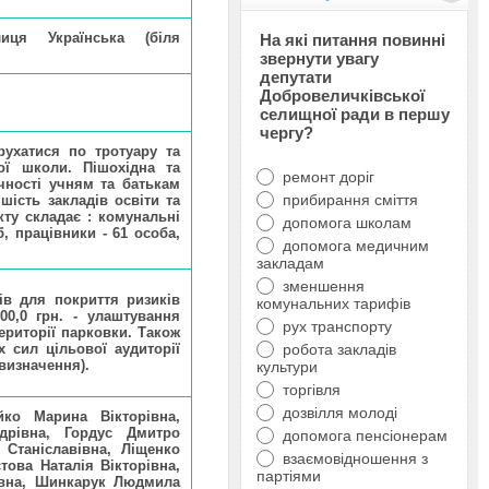
лиця Українська (біля
На які питання повинні
звернути увагу
депутати
Добровеличківської
селищної ради в першу
чергу?
ухатися по тротуару та
ої школи. Пішохідна та
ремонт доріг
чності учням та батькам
прибирання сміття
шість закладів освіти та
кту складає : комунальні
допомога школам
б, працівники - 61 особа,
допомога медичним
закладам
зменшення
ів для покриття ризиків
комунальних тарифів
00,0 грн. - улаштування
рух транспорту
території парковки. Також
х сил цільової аудиторії
робота закладів
визначення).
культури
торгівля
дозвілля молоді
ко Марина Вікторівна,
дрівна, Гордус Дмитро
допомога пенсіонерам
Станіславівна, Ліщенко
взаємовідношення з
това Наталія Вікторівна,
партіями
ївна, Шинкарук Людмила