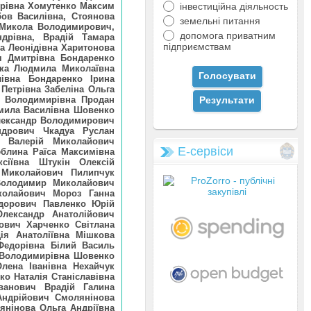
орівна Хомутенко Максим
інвестиційна діяльность
ов Василівна, Стоянова
земельні питання
 Микола Володимирович,
допомога приватним
дрівна, Врадій Тамара
підприємствам
на Леонідівна Харитонова
я Дмитрівна Бондаренко
ька Людмила Миколаївна
івна Бондаренко Ірина
 Петрівна Забеліна Ольга
а Володимирівна Продан
дмила Василівна Шовенко
Олександр Володимирович
ндрович Чкадуа Руслан
 Валерій Миколайович
Е-сервіси
еблина Раїса Максимівна
сіївна Штукін Олексій
 Миколайович Пилипчук
 Володимир Миколайович
колайович Мороз Ганна
едорович Павленко Юрій
лександр Анатолійович
ович Харченко Світлана
ія Анатоліївна Мішкова
Федорівна Білий Василь
 Володимирівна Шовенко
лена Іванівна Нехайчук
о Наталія Станіславівна
ванович Врадій Галина
Андрійович Смолянінова
янінова Ольга Андріївна