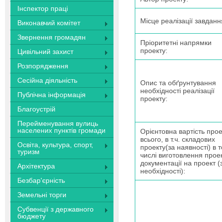
Інспектор праці
Місце реалізації завданн
Виконавчий комітет
Звернення громадян
Пріоритетні напрямки
проекту:
Цивільний захист
Розпорядження
Сесійна діяльність
Опис та обґрунтування
необхідності реалізації
Публічна інформація
проекту:
Благоустрій
Перейменування вулиць
населених пунктів громади
Орієнтовна вартість прое
всього, в т.ч. складових
Освіта, культура, спорт,
проекту(за наявності) в 
туризм
числі виготовлення прое
документації на проект (
Архітектура
необхідності):
Безбар'єрність
Земельні торги
Субвенції з державного
бюджету