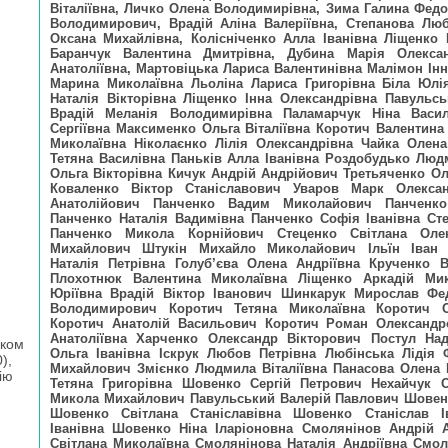
Віталіївна, Личко Олена Володимирівна, Зима Галина Фед
Володимирович, Врадій Аліна Валеріївна, Степанова Люб
Оксана Михайлівна, Колісніченко Алла Іванівна Ліщенко
Баранчук Валентина Дмитрівна, Дубина Марія Олексан
Анатоліївна, Мартовіцька Лариса Валентинівна Малімон Ін
Марина Миколаївна Льоліна Лариса Григорівна Біла Юлі
Наталія Вікторівна Ліщенко Інна Олександрівна Павульс
Врадій Меланія Володимирівна Паламарчук Ніна Васил
Сергіївна Максименко Ольга Віталіївна Коротич Валентина
Миколаївна Ніколаєнко Лілія Олександрівна Чайка Олен
Тетяна Василівна Паньків Алла Іванівна Роздобудько Лю
Ольга Вікторівна Кичук Андрій Андрійович Третьяченко 
Коваленко Віктор Станіславович Уваров Марк Олекса
Анатолійович Панченко Вадим Миколайович Панченко
Панченко Наталія Вадимівна Панченко Софія Іванівна Ст
Панченко Микола Корнійович Стеценко Світлана Олек
Михайлович Штукін Михайло Миколайович Ільїн Іван
Наталія Петрівна Голуб’єва Олена Андріївна Крученко
Плохотнюк Валентина Миколаївна Ліщенко Аркадій Ми
Юріївна Врадій Віктор Іванович Шинкарук Мирослав Ф
Володимирович Коротич Тетяна Миколаївна Коротич О
Коротич Анатолій Васильович Коротич Роман Олександр
Анатоліївна Харченко Олександр Вікторович Постул Над
іком
Ольга Іванівна Іскрук Любов Петрівна Любінська Лідія 
),
Михайлович Змієнко Людмила Віталіївна Панасова Олена
ію
Тетяна Григорівна Шовенко Сергій Петрович Нехайчук О
Микола Михайлович Павульський Валерій Павлович Шовенк
Шовенко Світлана Станіславівна Шовенко Станіслав І
Іванівна Шовенко Ніна Іларіоновна Смолянінов Андрій 
Світлана Миколаївна Смолянінова Наталія Андріївна Смол