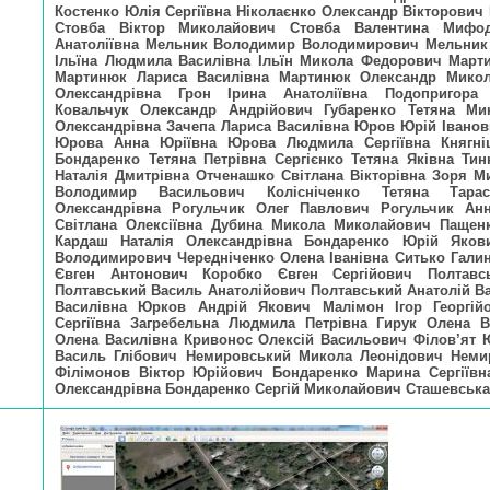
Костенко Юлія Сергіївна Ніколаєнко Олександр Вікторович
Стовба Віктор Миколайович Стовба Валентина Мифод
Анатоліївна Мельник Володимир Володимирович Мельник
Ільїна Людмила Василівна Ільїн Микола Федорович Март
Мартинюк Лариса Василівна Мартинюк Олександр Микол
Олександрівна Грон Ірина Анатоліївна Подопригора
Ковальчук Олександр Андрійович Губаренко Тетяна Ми
Олександрівна Зачепа Лариса Василівна Юров Юрій Івано
Юрова Анна Юріївна Юрова Людмила Сергіївна Княгніц
Бондаренко Тетяна Петрівна Сергієнко Тетяна Яківна Ти
Наталія Дмитрівна Отченашко Світлана Вікторівна Зоря 
Володимир Васильович Колісніченко Тетяна Тара
Олександрівна Рогульчик Олег Павлович Рогульчик Анн
Світлана Олексіївна Дубина Микола Миколайович Пащенк
Кардаш Наталія Олександрівна Бондаренко Юрій Якови
Володимирович Чередніченко Олена Іванівна Ситько Гали
Євген Антонович Коробко Євген Сергійович Полтавс
Полтавський Василь Анатолійович Полтавський Анатолій В
Василівна Юрков Андрій Якович Малімон Ігор Георгій
Сергіївна Загребельна Людмила Петрівна Гирук Олена 
Олена Василівна Кривонос Олексій Васильович Філов’ят 
Василь Глібович Немировський Микола Леонідович Немир
Філімонов Віктор Юрійович Бондаренко Марина Сергіївн
Олександрівна Бондаренко Сергій Миколайович Сташевська