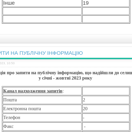
Інше
19
ИТИ НА ПУБЛІЧНУ ІНФОРМАЦІЮ
023, 10:50
ія про запити на публічну інформацію, що надійшли до
сели
у січні
-
жовтні
2023 року
Канал надходження
з
апитів
:
Пошта
2
Електронна пошта
20
Телефон
-
Факс
-