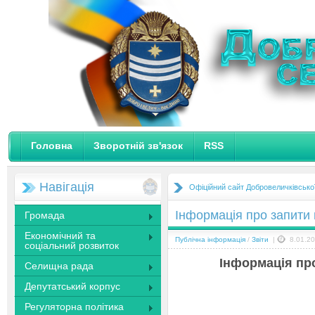
Головна
Зворотній зв'язок
RSS
Навігація
Офіційний сайт Добровеличківсько
Інформація про запити 
Громада
Економічний та
Публічна інформація
/
Звіти
|
8.01.20
соціальний розвиток
Інформація пр
Селищна рада
Депутатський корпус
Регуляторна політика