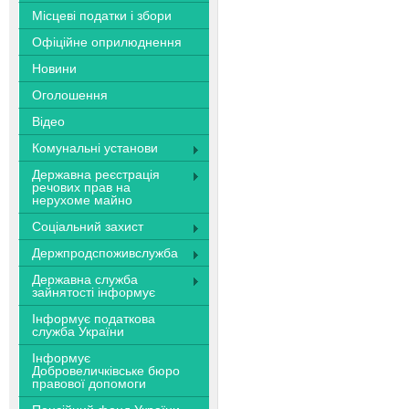
Місцеві податки і збори
Офіційне оприлюднення
Новини
Оголошення
Відео
Комунальні установи
Державна реєстрація
речових прав на
нерухоме майно
Соціальний захист
Держпродспоживслужба
Державна служба
зайнятості інформує
Інформує податкова
служба України
Інформує
Добровеличківське бюро
правової допомоги