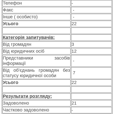
Телефон
-
Факс
-
Інше ( особисто)
-
Усього
22
Категорія запитувачів:
Від громадян
3
Від юридичних осіб
12
Представники засобів
-
інформації
Від об’єднань громадян без
7
статусу юридичної особи
Усього
22
Результати розгляду:
Задоволено
21
Частково задоволено
-