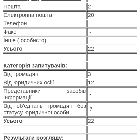
Пошта
2
Електронна пошта
20
Телефон
-
Факс
-
Інше ( особисто)
-
Усього
22
Категорія запитувачів:
Від громадян
3
Від юридичних осіб
12
Представники засобів
-
інформації
Від об’єднань громадян без
7
статусу юридичної особи
Усього
22
Результати розгляду: