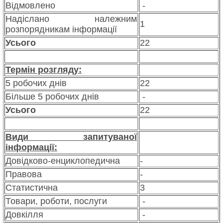
Відмовлено
-
Надіслано належним
1
розпорядникам інформації
Усього
22
Термін розгляду:
5 робочих днів
22
Більше 5 робочих днів
-
Усього
22
Види запитуваної
інформації:
Довідково-енциклопедична
-
Правова
-
Статистична
3
Товари, роботи, послуги
-
Довкілля
-