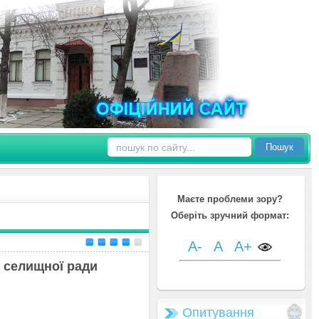
Пошук
Маєте проблеми зору?
Оберіть зручний формат:
A-
A
A+
о
селищної ради
Опитування