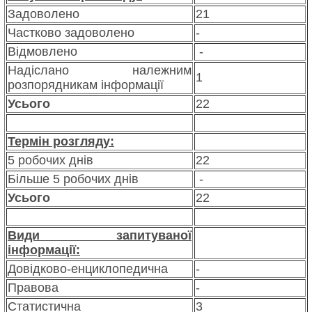
Задоволено
21
Частково задоволено
-
Відмовлено
-
Надіслано належним
1
розпорядникам інформації
Усього
22
Термін розгляду:
5 робочих днів
22
Більше 5 робочих днів
-
Усього
22
Види запитуваної
інформації:
Довідково-енциклопедична
-
Правова
-
Статистична
3