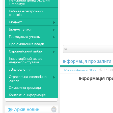
Пенсійний фонд України
інформує
Кабінет електронних
сервісів
Бюджет
Бюджет участі
Громадська участь
Про очищення влади
Європейський вибір
Інвестиційний атлас
Інформація про запити 
надрокористувача
єВідновлення
Публічна інформація
/
Звіти
|
5.12.20
Стратегічна екологічна
Інформація пр
оцінка
Символіка громади
Контактна інформація
Архів новин