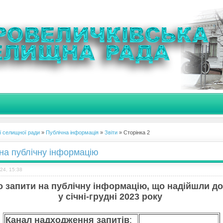
ї селищної ради
»
Публічна інформація
»
Звіти
» Сторінка 2
на публічну інформацію
24, 15:38
о запити на публічну інформацію, що надійшли д
у січні-
грудні
2023 року
Канал надходження
з
апитів
: