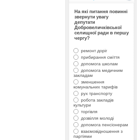
На які питання повинні
звернути увагу
депутати
Добровеличківської
селищної ради в першу
чергу?
ремонт доріг
прибирання сміття
допомога школам
допомога медичним
закладам
зменшення
комунальних тарифів
рух транспорту
робота закладів
культури
торгівля
дозвілля молоді
допомога пенсіонерам
взаємовідношення з
партіями