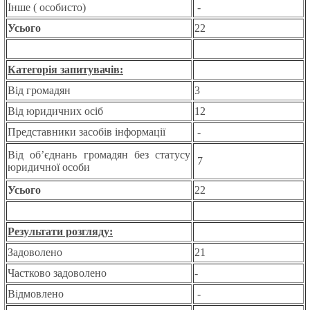
Інше ( особисто)
-
Усього
22
Категорія запитувачів:
Від громадян
3
Від юридичних осіб
12
Представники засобів інформації
-
Від об’єднань громадян без статусу
7
юридичної особи
Усього
22
Результати розгляду:
Задоволено
21
Частково задоволено
-
Відмовлено
-