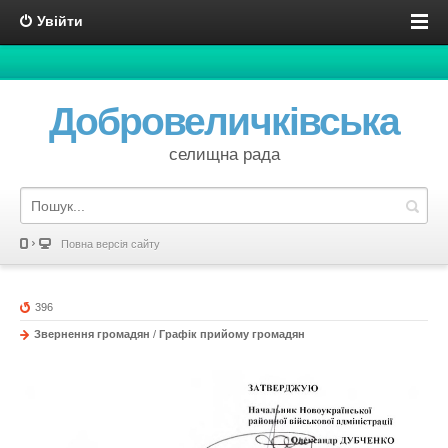
Увійти
Добровеличківська
селищна рада
Повна версія сайту
396
Звернення громадян
/
Графік прийому громадян