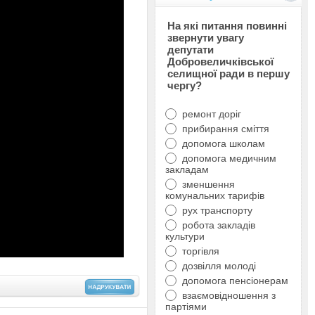
На які питання повинні
звернути увагу
депутати
Добровеличківської
селищної ради в першу
чергу?
ремонт доріг
прибирання сміття
допомога школам
допомога медичним
закладам
зменшення
комунальних тарифів
рух транспорту
робота закладів
культури
торгівля
дозвілля молоді
допомога пенсіонерам
взаємовідношення з
партіями