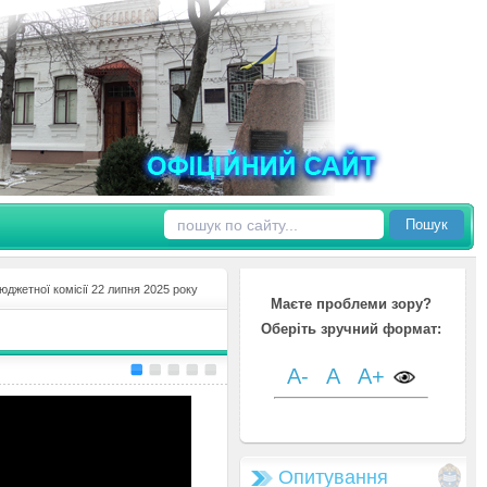
Пошук
юджетної комісії 22 липня 2025 року
Маєте проблеми зору?
Оберіть зручний формат:
A-
A
A+
Опитування