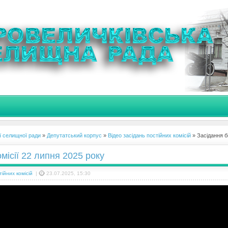
ї селищної ради
»
Депутатський корпус
»
Відео засідань постійних комісій
» Засідання б
місії 22 липня 2025 року
тійних комісій
|
23.07.2025, 15:30