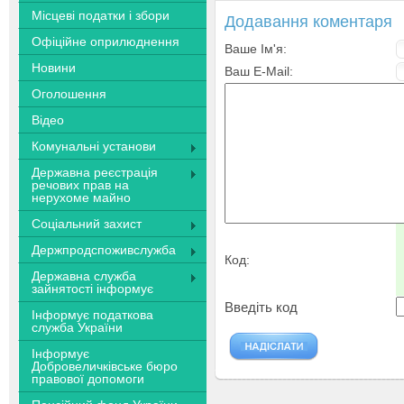
Місцеві податки і збори
Додавання коментаря
Офіційне оприлюднення
Ваше Ім'я:
Новини
Ваш E-Mail:
Оголошення
Відео
Комунальні установи
Державна реєстрація
речових прав на
нерухоме майно
Соціальний захист
Держпродспоживслужба
Код:
Державна служба
зайнятості інформує
Введіть код
Інформує податкова
служба України
Інформує
Добровеличківське бюро
правової допомоги