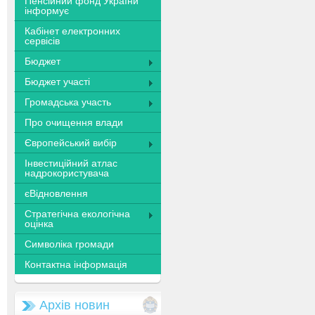
Пенсійний фонд України
інформує
Кабінет електронних
сервісів
Бюджет
Бюджет участі
Громадська участь
Про очищення влади
Європейський вибір
Інвестиційний атлас
надрокористувача
єВідновлення
Стратегічна екологічна
оцінка
Символіка громади
Контактна інформація
Архів новин