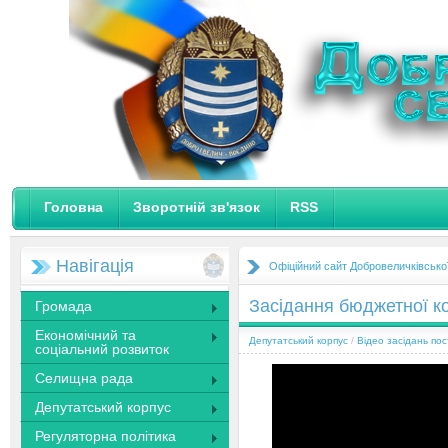
Головна
Зворотній зв'язок
RSS
Навігація
Офіційний сайт Добровеличківсько
Засідання бюджетної ко
Громада
Економічний та
Депутатський корпус
/
Відео засідань пос
соціальний розвиток
Селищна рада
Депутатський корпус
Регуляторна політика