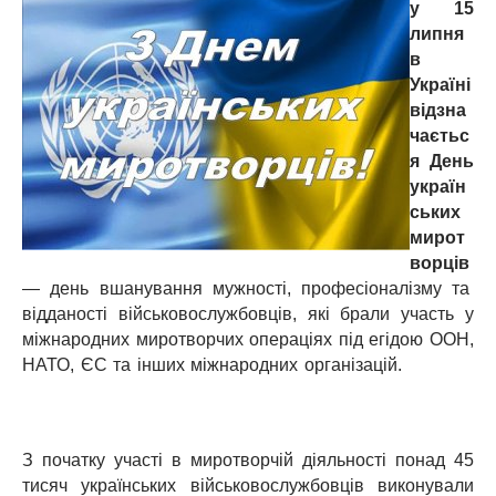
у 15
липня
в
Україні
відзна
чаєтьс
я День
україн
ських
мирот
ворців
— день вшанування мужності, професіоналізму та
відданості військовослужбовців, які брали участь у
міжнародних миротворчих операціях під егідою ООН,
НАТО, ЄС та інших міжнародних організацій.
З початку участі в миротворчій діяльності понад 45
тисяч українських військовослужбовців виконували