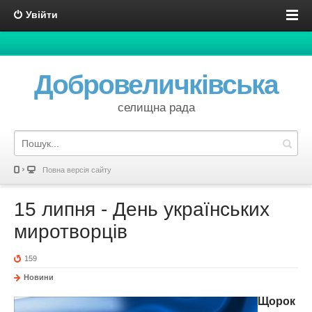
Увійти
Добровеличківська
селищна рада
Повна версія сайту
15 липня - День українських
миротворців
159
Новини
Щорок