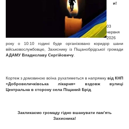
и!
03
червня
2026
року о 10:10 годині буде організовано коридор шани
військовослужбовцю, Захиснику із Піщанобрідської громади
АДАМУ Владиславу Сергійовичу
.
Кортеж з домовиною воїна рухатиметься в напрямку
від КНП
«Добровеличківська лікарня» вздовж вулиці
Центральна в сторону села Піщаний Брід
.
Закликаємо громаду гідно вшанувати пам’ять
Захисника!