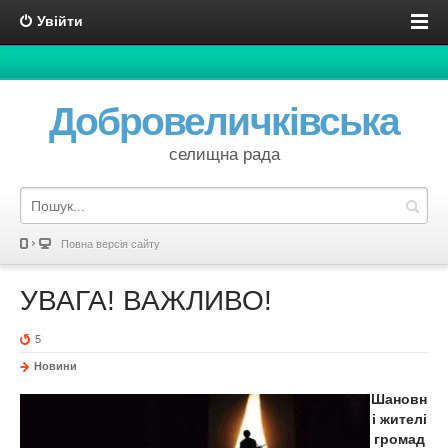
Увійти
Добровеличківська
селищна рада
Повна версія сайту
УВАГА! ВАЖЛИВО!
5
Новини
Шановн
і жителі
громад