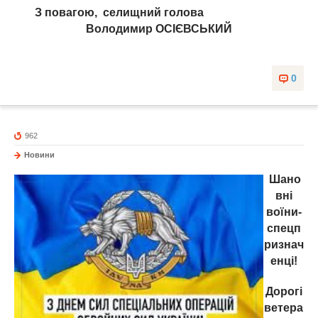
З повагою, селищний голова
Володимир ОСІЄВСЬКИЙ
0
962
Новини
Шано
вні
воїни-
спецп
ризнач
енці!
Дорогі
ветера