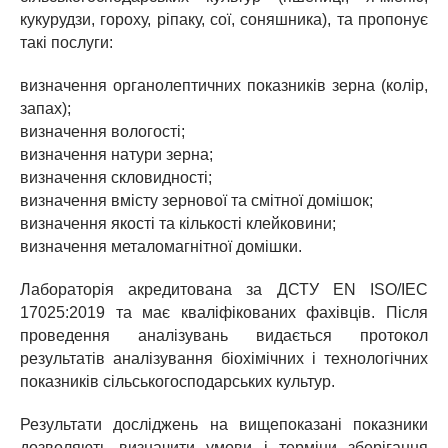
кукурудзи, гороху, ріпаку, сої, соняшника), та пропонує
такі послуги:
визначення органолептичних показників зерна (колір,
запах);
визначення вологості;
визначення натури зерна;
визначення скловидності;
визначення вмісту зернової та смітної домішок;
визначення якості та кількості клейковини;
визначення металомагнітної домішки.
Лабораторія акредитована за ДСТУ EN ISO/IEC
17025:2019 та має кваліфікованих фахівців. Після
проведення аналізувань видається протокол
результатів аналізування біохімічних і технологічних
показників сільськогосподарських культур.
Результати досліджень на вищепоказані показники
дозволяють визначити умови і терміни зберігання