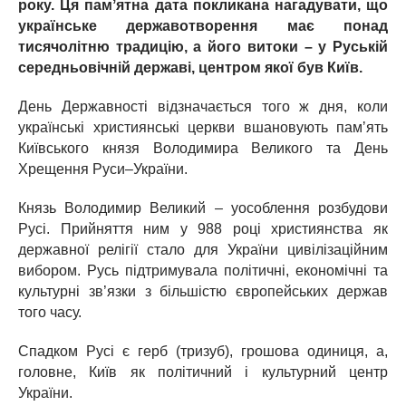
року. Ця памʼятна дата покликана нагадувати, що
українське державотворення має понад
тисячолітню традицію, а його витоки – у Руській
середньовічній державі, центром якої був Київ.
День Державності відзначається того ж дня, коли
українські християнські церкви вшановують памʼять
Київського князя Володимира Великого та День
Хрещення Руси–України.
Князь Володимир Великий – уособлення розбудови
Русі. Прийняття ним у 988 році християнства як
державної релігії стало для України цивілізаційним
вибором. Русь підтримувала політичні, економічні та
культурні зв’язки з більшістю європейських держав
того часу.
Спадком Русі є герб (тризуб), грошова одиниця, а,
головне, Київ як політичний і культурний центр
України.