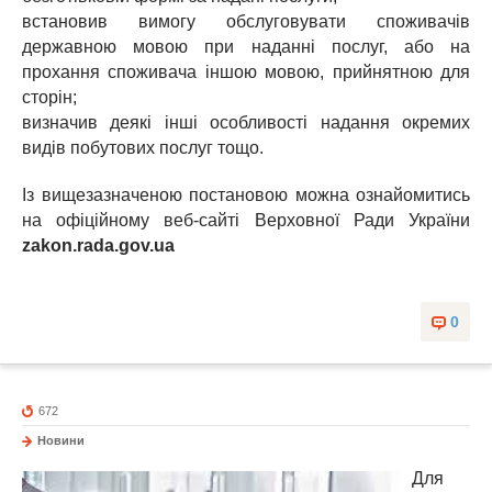
встановив вимогу обслуговувати споживачів
державною мовою при наданні послуг, або на
прохання споживача іншою мовою, прийнятною для
сторін;
визначив деякі інші особливості надання окремих
видів побутових послуг тощо.
Із вищезазначеною постановою можна ознайомитись
на офіційному веб-сайті Верховної Ради України
zakon
.
rada
.
gov
.
ua
0
672
Новини
Для