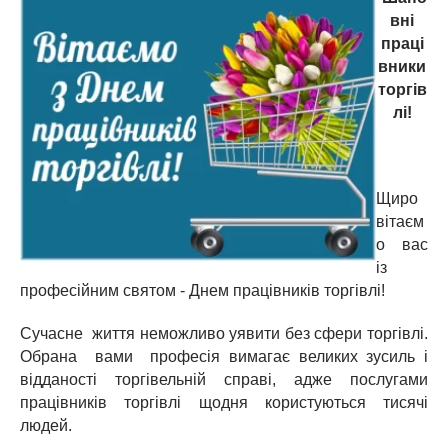
вні
праці
вники
торгів
лі!
Щиро
вітаєм
о вас
із
професійним святом - Днем працівників торгівлі!
Сучасне життя неможливо уявити без сфери торгівлі.
Обрана вами професія вимагає великих зусиль і
відданості торгівельній справі, адже послугами
працівників торгівлі щодня користуються тисячі
людей.