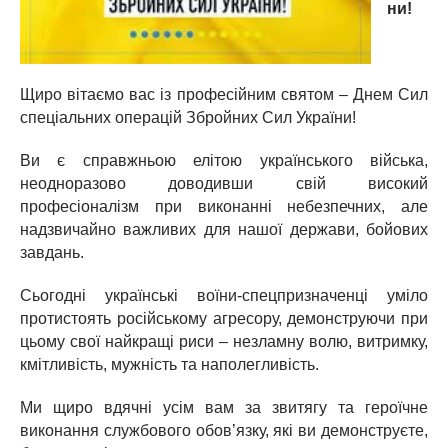
ни!
Щиро вітаємо вас із професійним святом – Днем Сил
спеціальних операцій Збройних Сил України!
Ви є справжньою елітою українського війська,
неодноразово доводивши свій високий
професіоналізм при виконанні небезпечних, але
надзвичайно важливих для нашої держави, бойових
завдань.
Сьогодні українські воїни-спецпризначенці уміло
протистоять російському агресору, демонструючи при
цьому свої найкращі риси – незламну волю, витримку,
кмітливість, мужність та наполегливість.
Ми щиро вдячні усім вам за звитягу та героїчне
виконання службового обов’язку, які ви демонструєте,