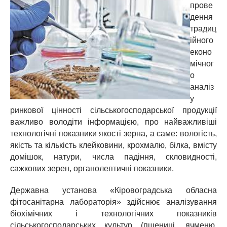
прове
дення
традиц
ійного
еконо
мічног
о
аналіз
у
ринкової цінності сільськогосподарської продукції
важливо володіти інформацією, про найважливіші
технологічні показники якості зерна, а саме: вологість,
якість та кількість клейковини, крохмалю, білка, вмісту
домішок, натури, числа падіння, скловидності,
сажкових зерен, органолептичні показники.
Державна установа «Кіровоградська обласна
фітосанітарна лабораторія» здійснює аналізування
біохімічних і технологічних показників
сільськогосподарських культур (пшениці, ячменю,