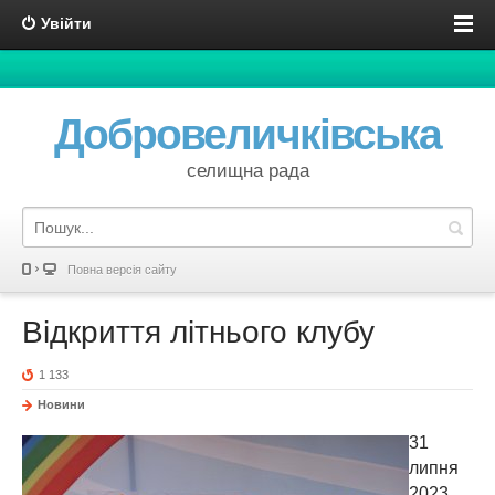
Увійти
Добровеличківська
селищна рада
Повна версія сайту
Відкриття літнього клубу
1 133
Новини
31
липня
2023