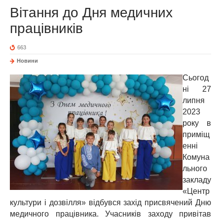
Вітання до Дня медичних
працівників
663
Новини
Сьогод
ні 27
липня
2023
року в
приміщ
енні
Комуна
льного
закладу
«Центр
культури і дозвілля» відбувся захід присвячений Дню
медичного працівника. Учасників заходу привітав