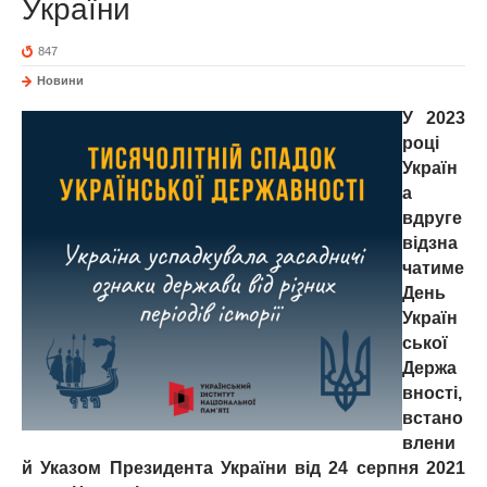
України
847
Новини
У 2023
році
Україн
а
вдруге
відзна
чатиме
День
Україн
ської
Держа
вності,
встано
влени
й Указом Президента України від 24 серпня 2021