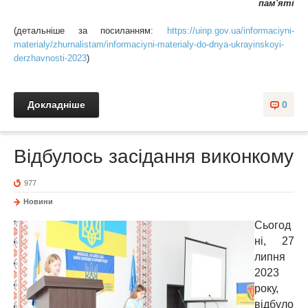
пам'яті
(детальніше за посиланням:
https://uinp.gov.ua/informaciyni-
materialy/zhurnalistam/informaciyni-materialy-do-dnya-ukrayinskoyi-
derzhavnosti-2023
)
Докладніше
0
Відбулось засідання виконкому
977
Новини
Сьогод
ні, 27
липня
2023
року,
відбуло