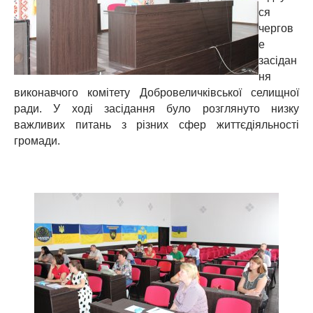
ся
чергов
е
засідан
ня
виконавчого комітету Добровеличківської селищної
ради. У ході засідання було розглянуто низку
важливих питань з різних сфер життєдіяльності
громади.