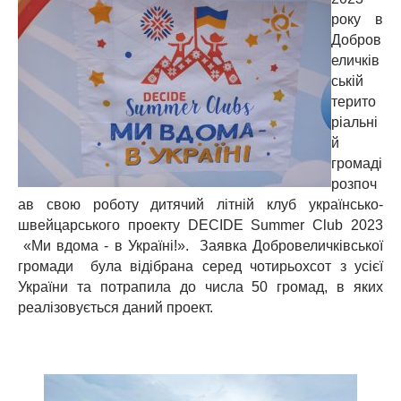
року в
Добров
еличків
ській
терито
ріальні
й
громаді
розпоч
ав свою роботу дитячий літній клуб українсько-
швейцарського проекту DECIDE Summer Club 2023
«Ми вдома - в Україні!». Заявка Добровеличківської
громади була відібрана серед чотирьохсот з усієї
України та потрапила до числа 50 громад, в яких
реалізовується даний проект.