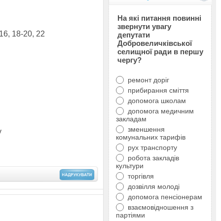
На які питання повинні
звернути увагу
16, 18-20, 22
депутати
Добровеличківської
селищної ради в першу
чергу?
ремонт доріг
прибирання сміття
допомога школам
допомога медичним
закладам
зменшення
у
комунальних тарифів
рух транспорту
робота закладів
культури
торгівля
дозвілля молоді
допомога пенсіонерам
взаємовідношення з
партіями