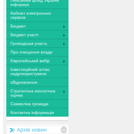
Пенсійний фонд України
інформує
Кабінет електронних
сервісів
Бюджет
Бюджет участі
Громадська участь
Про очищення влади
Європейський вибір
Інвестиційний атлас
надрокористувача
єВідновлення
Стратегічна екологічна
оцінка
Символіка громади
Контактна інформація
Архів новин