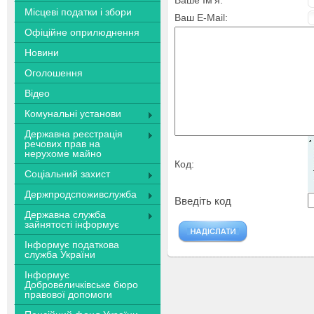
Ваше Ім'я:
Місцеві податки і збори
Ваш E-Mail:
Офіційне оприлюднення
Новини
Оголошення
Відео
Комунальні установи
Державна реєстрація
речових прав на
нерухоме майно
Код:
Соціальний захист
Держпродспоживслужба
Введіть код
Державна служба
зайнятості інформує
Інформує податкова
служба України
Інформує
Добровеличківське бюро
правової допомоги