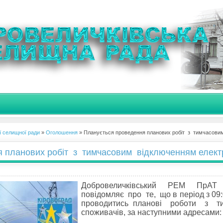
ї селищної ради
»
Оголошення
» Планується проведення планових робіт з тимчасовим
 планових робіт з тимчасовим відключенням електр
Добровеличківський РЕМ ПрАТ 
повідомляє про те, що в період з 09
проводитись планові роботи з т
споживачів, за наступними адресами: