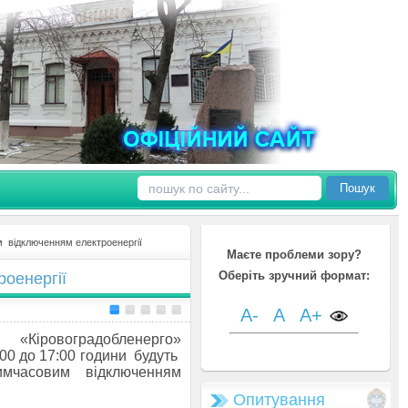
Пошук
 відключенням електроенергії
Маєте проблеми зору?
Оберіть зручний формат:
оенергії
A-
A
A+
«Кіровоградобленерго»
:00 до 17:00 години будуть
имчасовим відключенням
Опитування