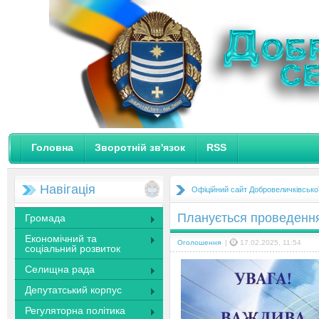
Головна
Зворотній зв'язок
RSS
Навігація
Офіційний сайт Добровеличківсько
Планується проведення
Громада
Економічний та
Оголошення
|
17.02.2025, 11:54
соціальний розвиток
Селищна рада
Депутатський корпус
Регуляторна політика