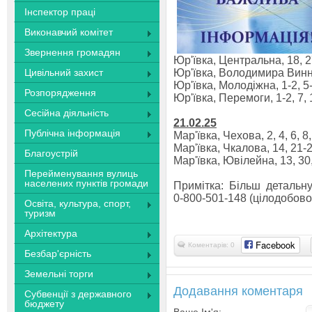
Інспектор праці
Виконавчий комітет
Звернення громадян
Юр'ївка, Центральна, 18, 
Цивільний захист
Юр'ївка, Володимира Винни
Юр'ївка, Молодіжна, 1-2, 5-7
Розпорядження
Юр'ївка, Перемоги, 1-2, 7, 
Сесійна діяльність
21.02.25
Публічна інформація
Мар'ївка, Чехова, 2, 4, 6, 8,
Мар'ївка, Чкалова, 14, 21-22
Благоустрій
Мар'ївка, Ювілейна, 13, 30
Перейменування вулиць
населених пунктів громади
Примітка: Більш деталь
0-800-501-148 (цілодобово
Освіта, культура, спорт,
туризм
Архітектура
Facebook
Коментарів: 0
Безбар'єрність
Земельні торги
Додавання коментаря
Субвенції з державного
бюджету