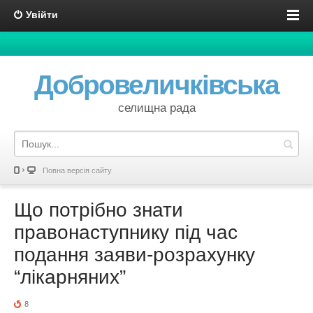
Увійти
Добровеличківська
селищна рада
Повна версія сайту
Що потрібно знати
правонаступнику під час
подання заяви-розрахунку
“лікарняних”
8