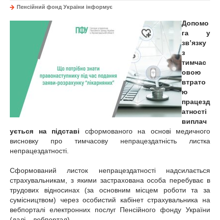
Пенсійний фонд України інформує
Допомо
га у
зв’язку
з
тимчас
овою
втрато
ю
працезд
атності
виплач
ується на підставі
сформованого на основі медичного
висновку про тимчасову непрацездатність листка
непрацездатності.
Сформований листок непрацездатності надсилається
страхувальникам, з якими застрахована особа перебуває в
трудових відносинах (за основним місцем роботи та за
сумісництвом) через особистий кабінет страхувальника на
вебпорталі електронних послуг Пенсійного фонду України
(далі ‒ вебпортал).