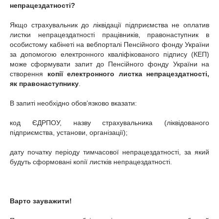
непрацездатності?
Якщо страхувальник до ліквідації підприємства не оплатив
листки непрацездатності працівників, правонаступник в
особистому кабінеті на вебпорталі Пенсійного фонду України
за допомогою електронного кваліфікованого підпису (КЕП)
може сформувати запит до Пенсійного фонду України на
створення
копії
електронного листка непрацездатності,
як правонаступнику
.
В запиті необхідно обов’язково вказати:
код ЄДРПОУ, назву страхувальника (ліквідованого
підприємства, установи, організації);
дату початку періоду тимчасової непрацездатності, за який
будуть сформовані копії листків непрацездатності.
Варто зауважити!