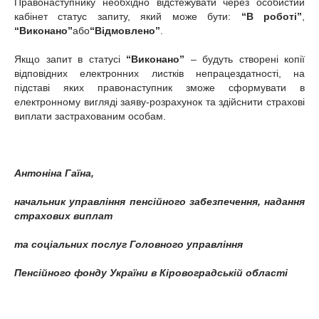
Правонаступнику необхідно відстежувати через особистий
кабінет статус запиту, який може бути:
“
В роботі
”
,
“
Виконано
”
або
“
Відмовлено
”
.
Якщо запит в статусі
“
Виконано
”
‒ будуть створені копії
відповідних електронних листків непрацездатності, на
підставі яких правонаступник зможе сформувати в
електронному вигляді заяву-розрахунок та здійснити страхові
виплати застрахованим особам.
Антоніна Гаїна,
начальник управління пенсійного забезпечення, надання
страхових виплат
та соціальних послуг Головного управління
Пенсійного фонду України в Кіровоградській області