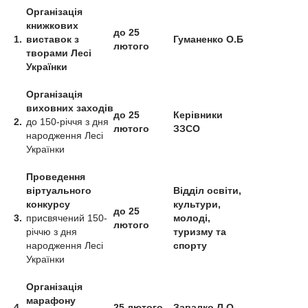
Організація
книжкових
до 25
1.
виставок з
Гуманенко О.Б
лютого
творами Лесі
Українки
Організація
виховних заходів
до 25
Керівники
2.
до 150-річчя з дня
лютого
ЗЗСО
народження Лесі
Українки
Проведення
віртуального
Відділ освіти,
конкурсу
культури,
до 25
3.
присвячений 150-
молоді,
лютого
річчю з дня
туризму та
народження Лесі
спорту
Українки
Організація
марафону
4.
25 лютого
Завалко Л.О.