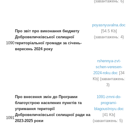
(завантажень: 6)
poyasnyuvalna.doc
Про звіт про виконання бюджету
[54.5 Kb]
Добровеличківської селищної
(завантажень: 4)
1090
територіальної громади
за січень-
вересень 2024 року
rshennya-zvt-
schen-veresen-
2024-roku.doc
[34
Kb] (завантажень:
3)
Про внесення змін до
Програми
1091-zmni-do-
благоустрою населених пунктів
та
programi-
утримання території
blagoustroyu.doc
Добровеличківської
селищної ради на
[41 Kb]
1091
2023-2025 роки
(завантажень: 5)