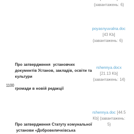
(завантажень: 6)
poyasnyuvalna.doc
[43 Kb]
(завантажень: 6)
Про затвердження установчих
rshennya.docx
документів
Установ, закладів, освіти та
[21.13 Kb]
культури
(завантажень: 14)
1100
громади в новій редакції
rshennya.doc
[44.5
Kb] (завантажень:
Про затвердження Статуту комунальної
5)
установи «Добровеличківська