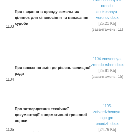
orendu-
Про надання в оренду земельних
snokosnnya-
ділянок для сінокосіння та випасання
voronov.docx
худоби
[25.21 Kb]
1103
(завантажень: 11)
1104-vnesennya-
zmn-do-rshen.docx
Про внесення змін до рішень селищної
[25.81 Kb]
ради
(завантажень: 15)
1104
1105-
Про
затвердження технічної
zatverdzhennya-
документації
з нормативної грошової
ngo-grn-
оцінки
enerdzh.docx
1105
[24.76 Kb]