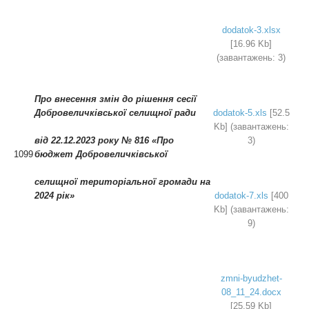
dodatok-3.xlsx
[16.96 Kb]
(завантажень: 3)
Про внесення змін до рішення сесії
Добровеличківської селищної ради
dodatok-5.xls
[52.5
Kb] (завантажень:
від 22.12.2023 року № 816
«Про
3)
1099
бюджет Добровеличківської
селищної територіальної
громади на
2024 рік»
dodatok-7.xls
[400
Kb] (завантажень:
9)
zmni-byudzhet-
08_11_24.docx
[25.59 Kb]