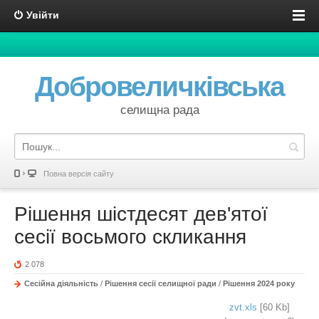
Увійти
Добровеличківська
селищна рада
Повна версія сайту
Рішення шістдесят дев'ятої
сесії восьмого скликання
2 078
Сесійна діяльність
/
Рішення сесії селищної ради
/
Рішення 2024 року
zvt.xls
[60 Kb]