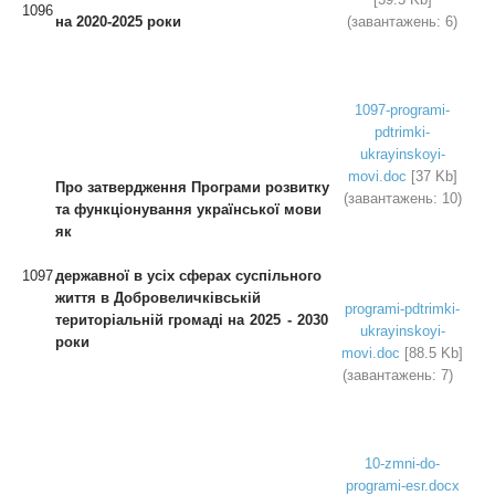
1096
на 2020-2025 роки
(завантажень: 6)
1097-programi-
pdtrimki-
ukrayinskoyi-
movi.doc
[37 Kb]
Про затвердження Програми розвитку
(завантажень: 10)
та функціонування української мови
як
1097
державної в усіх сферах суспільного
життя
в Добровеличківській
programi-pdtrimki-
територіальній громаді
на 2025 - 2030
ukrayinskoyi-
роки
movi.doc
[88.5 Kb]
(завантажень: 7)
10-zmni-do-
programi-esr.docx