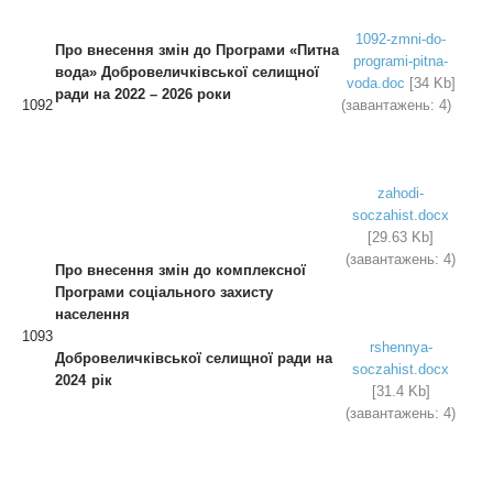
1092-zmni-do-
Про внесення змін до Програми «Питна
programi-pitna-
вода»
Добровеличківської селищної
voda.doc
[34 Kb]
ради
на 2022 – 2026 роки
1092
(завантажень: 4)
zahodi-
soczahist.docx
[29.63 Kb]
(завантажень: 4)
Про внесення змін до комплексної
Програми соціального захисту
населення
1093
rshennya-
Добровеличківської селищної
ради
на
soczahist.docx
2024 рік
[31.4 Kb]
(завантажень: 4)