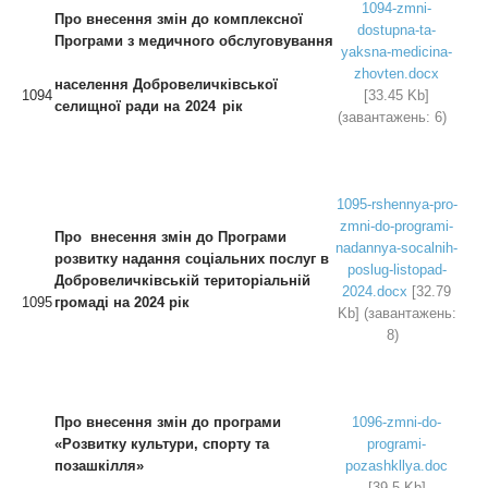
1094-zmni-
Про внесення змін до комплексної
dostupna-ta-
Програми з медичного обслуговування
yaksna-medicina-
zhovten.docx
населення Добровеличківської
1094
[33.45 Kb]
селищної ради
на 2024 рік
(завантажень: 6)
1095-rshennya-pro-
zmni-do-programi-
Про внесення змін до Програми
nadannya-socalnih-
розвитку надання соціальних послуг в
poslug-listopad-
Добровеличківській територіальній
2024.docx
[32.79
1095
громаді на 2024 рік
Kb] (завантажень:
8)
Про внесення змін до програми
1096-zmni-do-
«Розвитку
культури, спорту та
programi-
позашкілля»
pozashkllya.doc
[39.5 Kb]