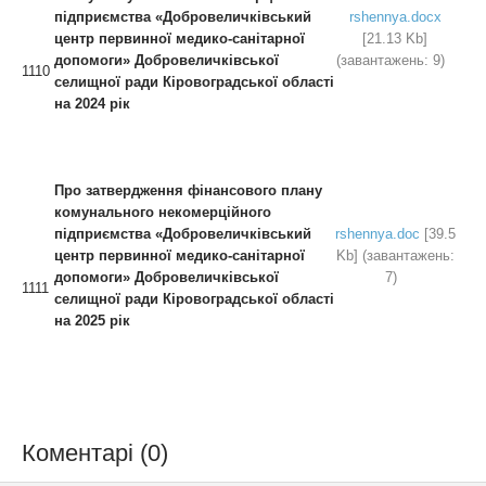
підприємства
«Добровеличківський
rshennya.docx
центр первинної медико-
санітарної
[21.13 Kb]
допомоги» Добровеличківської
(завантажень: 9)
1110
селищної ради Кіровоградської області
на 2024 рік
Про затвердження фінансового плану
комунального некомерційного
підприємства
«Добровеличківський
rshennya.doc
[39.5
центр первинної медико-
санітарної
Kb] (завантажень:
допомоги» Добровеличківської
7)
1111
селищної
ради Кіровоградської області
на 2025 рік
Коментарі (0)