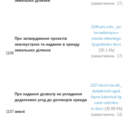
земельної ділянки
(завантажень: 17)
1106-pro-zatv_-pz-
ta-nadannya-v-
Про затвердження проект
ів
orendu-oblenergo-
землеустрою
та надання в оренду
fg-gorbenko.docx
земельних ділянок
[30.1 Kb]
1106
(завантажень: 17)
1107-dozvl-na-ukl_-
dodatkovih-ugod-
Про
надання дозволу на укладення
fayno-kalnchuk-fg-
додаткових угод до договорів оренди
centr-velichko-
m.docx
[30.89 Kb]
1107
землі
(завантажень: 12)