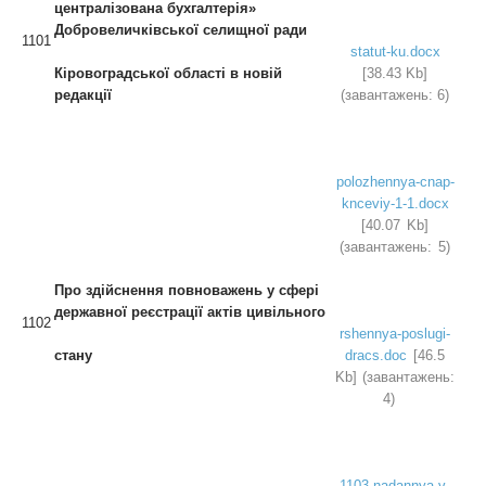
централізована
бухгалтерія»
Добровеличківської селищної ради
1101
statut-ku.docx
Кіровоградської області в новій
[38.43 Kb]
редакції
(завантажень: 6)
polozhennya-cnap-
knceviy-1-1.docx
[40.07 Kb]
(завантажень: 5)
Про здійснення повноважень у сфері
державної реєстрації актів цивільного
1102
rshennya-poslugi-
стану
dracs.doc
[46.5
Kb] (завантажень:
4)
1103-nadannya-v-