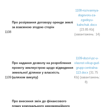
1108-rozrvannya-
dogovoru-za-
zgodoyu-
Про розірвання договору оренди
землі
kalnchuk.docx
за взаємною згодою сторін
[23.85 Kb]
1108
(завантажень: 14)
1109-dozvl-pz-u-
Про надання дозволу
на розроблення
vlasnst-vikup-gud-
про
е
кту землеустрою
щодо відведення
grupp-centralna-
земельної ділянки у власність
113.docx
[31.75
1109
(шляхом викупу)
Kb] (завантажень:
8)
Про внесення змін до фінансового
плану
комунального некомерційного