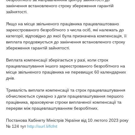
закінчення встановленого строку збереження гарантій
зайнятості.
Якщо на місце звільненого працівника працевлаштовано
зареєстрованого безробітного з числа осіб, які належать до
категорії, відповідно до якої була призначена компенсація, її
виплата продовжується до закінчення встановленого строку
збереження гарантій зайнятості.
Виплата компенсації зберігається у разі, коли строк
працевлаштування іншого зареєстрованого безробітного на
місце звільненого працівника не перевищує 60 календарних
днів.
Тривалість виплати компенсації та строк працевлаштування
обчислюються сумарно з дати працевлаштування першого
працівника, враховуючи строки виплаченої компенсації та
перерви між працевлаштуванням безробітних.
Постанова Кабінету Міністрів України від 10 лютого 2023 року
№ 124 тут
http://surl.li/fcfnt