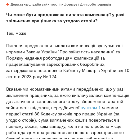
Державна служба зайнятості інформує
/
Для роботодавців
Чи може бути продовжена виплата компенсації у разі
звільнення працівника за угодою сторін?
Так, може.
Питання продовження виплати компенсації врегульовані
нормами Закону України “Про зайнятість населення” та
Порядку надання роботодавцям компенсацій за
працевлаштування зареєстрованих безробітних,
затвердженого постановою Кабінету Міністрів України від 10
лютого 2023 року № 124.
Вказаними нормативними актами передбачено, що у разі
звільнення працівника, за якого виплачувалася компенсація,
до закінчення встановленого строку збереження гарантій
зайнятості з підстави, передбаченої
пунктом 1
частини
першої статті 36 Кодексу законів про працю України (за
угодою сторін), сума виплачених коштів повертається в
повному обсязі, крім випадку, коли на його робоче місце
роботодавцем працевлаштовано іншого зареєстрованого
безробітного за направленням центру зайнятості до