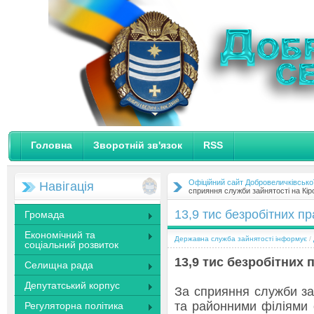
Головна
Зворотній зв'язок
RSS
Офіційний сайт Добровеличківсько
Навігація
сприяння служби зайнятості на Кі
13,9 тис безробітних п
Громада
Економічний та
Державна служба зайнятості інформує
/
соціальний розвиток
13,9 тис
безробітних 
Селищна рада
Депутатський корпус
За сприяння служби за
та районними філіями 
Регуляторна політика