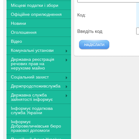
Місцеві податки і збори
Офіційне оприлюднення
Код:
Новини
Введіть код
Оголошення
Відео
Комунальні установи
Державна реєстрація
речових прав на
нерухоме майно
Соціальний захист
Держпродспоживслужба
Державна служба
зайнятості інформує
Інформує податкова
служба України
Інформує
Добровеличківське бюро
правової допомоги