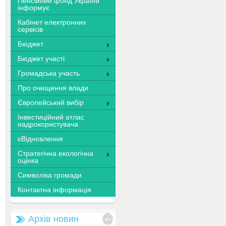
Пенсійний фонд України
інформує
Кабінет електронних
сервісів
Бюджет
Бюджет участі
Громадська участь
Про очищення влади
Європейський вибір
Інвестиційний атлас
надрокористувача
єВідновлення
Стратегічна екологічна
оцінка
Символіка громади
Контактна інформація
Архів новин