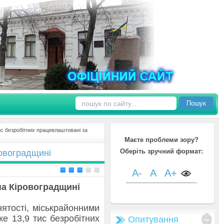
Пошук
ис безробітних працевлаштовані за
Маєте проблеми зору?
Оберіть зручний формат:
ровоградщині
A-
A
A+
на Кіровоградщині
ятості, міськрайонними
е 13,9 тис безробітних
Опитування