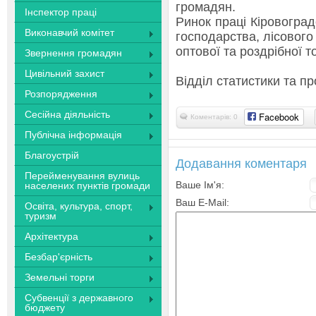
громадян.
Інспектор праці
Ринок праці Кіровоград
Виконавчий комітет
господарства, лісового
оптової та роздрібної т
Звернення громадян
Цивільний захист
Відділ статистики та п
Розпорядження
Сесійна діяльність
Facebook
Коментарів: 0
Публічна інформація
Благоустрій
Додавання коментаря
Перейменування вулиць
Ваше Ім'я:
населених пунктів громади
Ваш E-Mail:
Освіта, культура, спорт,
туризм
Архітектура
Безбар'єрність
Земельні торги
Субвенції з державного
бюджету