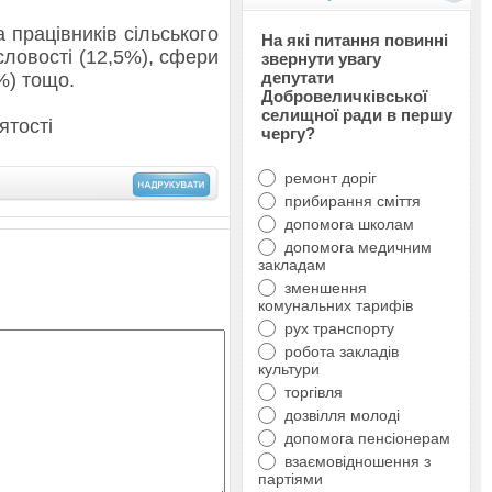
 працівників сільського
На які питання повинні
словості (12,5%), сфери
звернути увагу
депутати
%) тощо.
Добровеличківської
селищної ради в першу
ятості
чергу?
ремонт доріг
прибирання сміття
допомога школам
допомога медичним
закладам
зменшення
комунальних тарифів
рух транспорту
робота закладів
культури
торгівля
дозвілля молоді
допомога пенсіонерам
взаємовідношення з
партіями