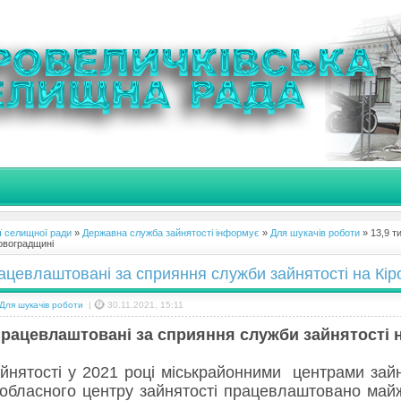
ї селищної ради
»
Державна служба зайнятості інформує
»
Для шукачів роботи
» 13,9 т
ровоградщині
рацевлаштовані за сприяння служби зайнятості на Кі
Для шукачів роботи
|
30.11.2021, 15:11
працевлаштовані за сприяння служби зайнятості 
йнятості у 2021 році міськрайонними центрами зайн
обласного центру зайнятості працевлаштовано майж