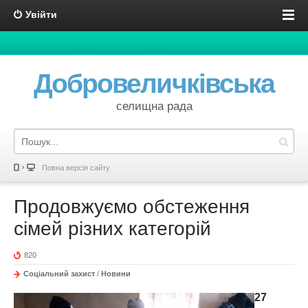
Увійти
Добровеличківська
селищна рада
Повна версія сайту
Продовжуємо обстеження
сімей різних категорій
820
Соціальний захист
/
Новини
27