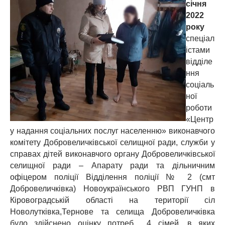
січня
2022
року
спеціал
істами
відділе
ння
соціаль
ної
роботи
«Центр
у надання соціальних послуг населенню» виконавчого
комітету Добровеличківської селищної ради, служби у
справах дітей виконавчого органу Добровеличківської
селищної ради – Апарату ради та дільничним
офіцером поліції Відділення поліції № 2 (смт
Добровеличківка) Новоукраїнського РВП ГУНП в
Кіровоградській області на території сіл
Новолутківка,Тернове та селища Добровеличківка
було здійснено оцінку потреб 4 сімей, в яких