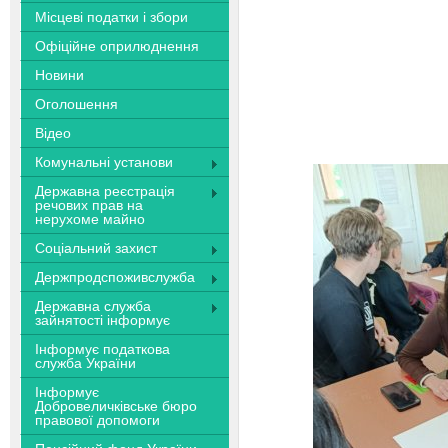
Місцеві податки і збори
Офіційне оприлюднення
Новини
Оголошення
Відео
Комунальні установи
Державна реєстрація
речових прав на
нерухоме майно
Соціальний захист
Держпродспоживслужба
Державна служба
зайнятості інформує
Інформує податкова
служба України
Інформує
Добровеличківське бюро
правової допомоги