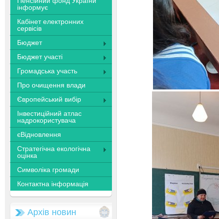
Пенсійний фонд України
інформує
Кабінет електронних
сервісів
Бюджет
Бюджет участі
Громадська участь
Про очищення влади
Європейський вибір
Інвестиційний атлас
надрокористувача
єВідновлення
Стратегічна екологічна
оцінка
Символіка громади
Контактна інформація
Архів новин