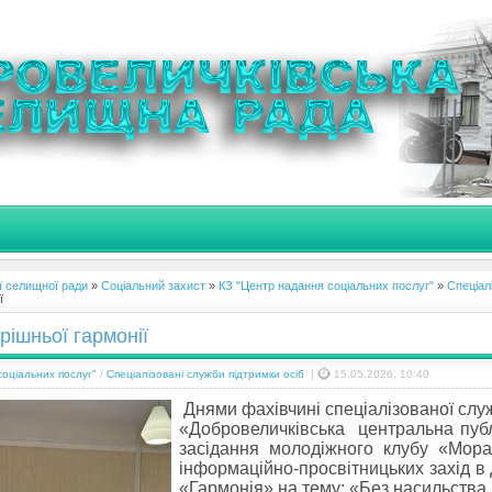
ї селищної ради
»
Соціальний захист
»
КЗ "Центр надання соціальних послуг"
»
Спеціал
ї
рішньої гармонії
оціальних послуг"
/
Спеціалізовані служби підтримки осіб
|
15.05.2026, 10:40
Днями фахівчині спеціалізованої слу
«Добровеличківська центральна публ
засідання молодіжного клубу «Мора
інформаційно-просвітницьких захід в
«Гармонія» на тему: «Без насильства 