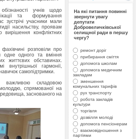
обізнаності учнів щодо
На які питання повинні
унікації та формування
звернути увагу
ас зустрічі учасники мали
депутати
идії насильству, проявам
Добровеличківської
го вирішення конфліктних
селищної ради в першу
чергу?
 фахівчині розповіли про
ремонт доріг
ки одне одного та вміння
прибирання сміття
их життєвих обставинах.
допомога школам
і внутрішньої гармонії,
допомога медичним
 навичок самопідтримки.
закладам
зменшення
є важливою складовою
комунальних тарифів
 молоддю, спрямованої на
рух транспорту
ередовища, заснованого на
робота закладів
культури
торгівля
дозвілля молоді
допомога пенсіонерам
взаємовідношення з
партіями