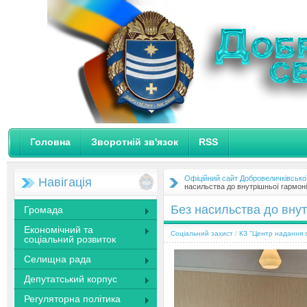
Головна
Зворотній зв'язок
RSS
Офіційний сайт Добровеличківсько
Навігація
насильства до внутрішньої гармоні
Без насильства до внут
Громада
Економічний та
Соціальний захист
/
КЗ "Центр надання с
соціальний розвиток
Селищна рада
Депутатський корпус
Регуляторна політика