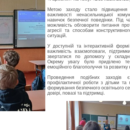
Метою заходу стало підвищення 
важливості ненасильницької ком
навичок безпечної поведінки. Під ч
можливість обговорити питання прот
агресії та способам конструктивно
ситуацій.
У доступній та інтерактивній формі
важливість взаємоповаги, підтрим
звертатися по допомогу у складн
Окрему увагу було приділено тем
емоційного благополуччя та розвитку
Проведення подібних заходів 
профілактичної роботи з дітьми та
формування безпечного освітнього с
довірі, повазі та підтримці.