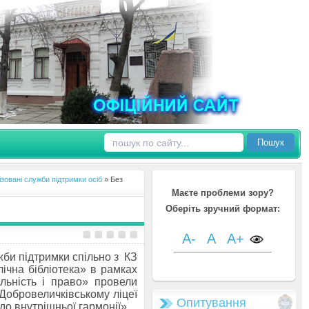
Пошук
ізовані служби підтримки осіб
» Без
Маєте проблеми зору?
Оберіть зручний формат:
A-
A
A+
жби підтримки спільно з КЗ
ічна бібліотека» в рамках
льність і право» провели
 Добровеличківському ліцеї
Опитування
до внутрішньої гармонії».