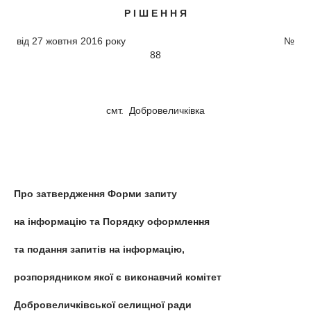
Р І Ш Е Н Н Я
від 27 жовтня 2016 року №
88
смт. Добровеличківка
Про затвердження Форми запиту
на інформацію та Порядку оформлення
та подання запитів на інформацію,
розпорядником якої є виконавчий комітет
Добровеличківської селищної ради