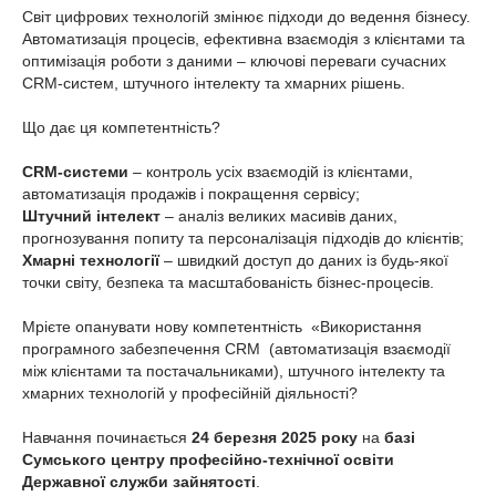
Світ цифрових технологій змінює підходи до ведення бізнесу.
Автоматизація процесів, ефективна взаємодія з клієнтами та
оптимізація роботи з даними – ключові переваги сучасних
CRM-систем, штучного інтелекту та хмарних рішень.
Що дає ця компетентність?
CRM-
системи
– контроль усіх взаємодій із клієнтами,
автоматизація продажів і покращення сервісу;
Штучний інтелект
– аналіз великих масивів даних,
прогнозування попиту та персоналізація підходів до клієнтів;
Хмарні технології
– швидкий доступ до даних із будь-якої
точки світу, безпека та масштабованість бізнес-процесів.
Мрієте опанувати нову компетентність «Використання
програмного забезпечення CRM (автоматизація взаємодії
між клієнтами та постачальниками), штучного інтелекту та
хмарних технологій у професійній діяльності?
Навчання починається
24 березня 2025 року
на
бaзi
Сумського центру професійно-технічної освіти
Державної служби зайнятості
.