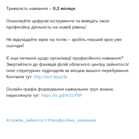
Тривалість навчання –
0,3 місяця
.
Опановуйте цифрові інструменти та виведіть свою
професійну діяльність на новий рівень!
Не відкладайте мрію на потім – зробіть перший крок уже
сьогодні!
Є інші питання щодо організації професійного навчання?
Звертайтеся до фахівців філій обласного центру зайнятості/
їхніх структурних підрозділів за місцем вашого перебування.
Контакти тут:
http://surl.li/pacfp
Онлайн-графік формування навчальних груп можна
переглянути тут:
https://is.gd/A1GYNF
#служба_зайнятості
#професійне_навчання