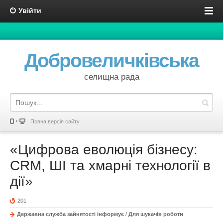
Увійти
Добровеличківська
селищна рада
Повна версія сайту
«Цифрова еволюція бізнесу:
CRM, ШІ та хмарні технології в
дії»
201
Державна служба зайнятості інформує
/
Для шукачів роботи