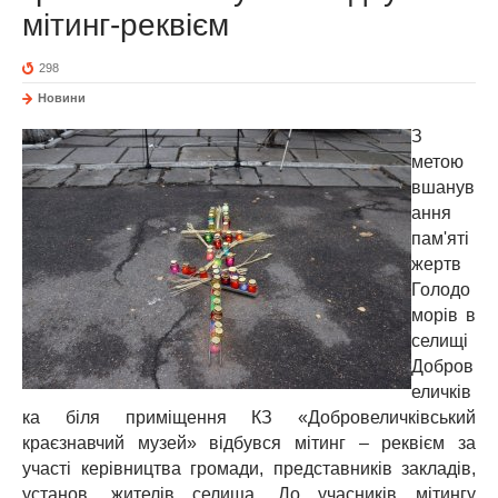
мітинг-реквієм
298
Новини
З
метою
вшанув
ання
пам'яті
жертв
Голодо
морів в
селищі
Добров
еличків
ка біля приміщення КЗ «Добровеличківський
краєзнавчий музей» відбувся мітинг – реквієм за
участі керівництва громади, представників закладів,
установ, жителів селища, До учасників мітингу