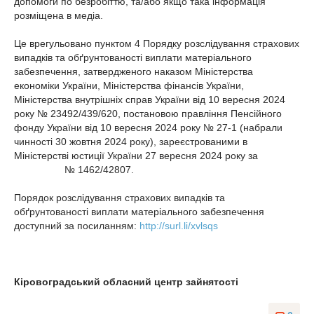
допомоги по безробіттю, та/або якщо така інформація
розміщена в медіа.
Це врегульовано пунктом 4 Порядку розслідування страхових
випадків та обґрунтованості виплати матеріального
забезпечення, затвердженого наказом Міністерства
економіки України, Міністерства фінансів України,
Міністерства внутрішніх справ України від 10 вересня 2024
року № 23492/439/620, постановою правління Пенсійного
фонду України від 10 вересня 2024 року № 27-1 (набрали
чинності 30 жовтня 2024 року), зареєстрованими в
Міністерстві юстиції України 27 вересня 2024 року за
№ 1462/42807.
Порядок розслідування страхових випадків та
обґрунтованості виплати матеріального забезпечення
доступний за посиланням:
http://surl.li/xvlsqs
Кіровоградський обласний центр зайнятості