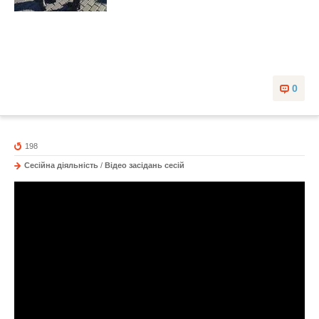
0
198
Сесійна діяльність
/
Відео засідань сесій