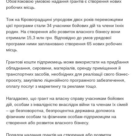
Обов’язковою умовою надання грантів є створення нових
робочих місць.
Тож на Кіровоградщині упродовж двох років переможцями
цієї програми стали 34 учасники бойових дій та члени їхніх
родин. На створення або розвиток власного бізнесу вони
отримали 15,3 млн грн. Відповідно до умов урядової
програми ними заплановано створення 65 нових робочих
місць.
Грантові кошти підприємець може використати на придбання
обладнання, сировини, матеріалів, оренду приміщення й
транспортних засобів, необхідних для реалізації свого бізнес-
проєкту, закупівлю ліцензійного програмного забезпечення,
оплату послуг з маркетингу та реклами тощо.
Нагадаємо, що грант на власну справу учасникам бойових
дій, особам з інвалідністю внаслідок війни та членам їх сімей
– це безповоротна, безпроцентна державна допомога
фізичним особам та фізичним особам-підприємцям на
створення або розвиток власного бізнесу.
Порядок надання грантів на створення або розвиток