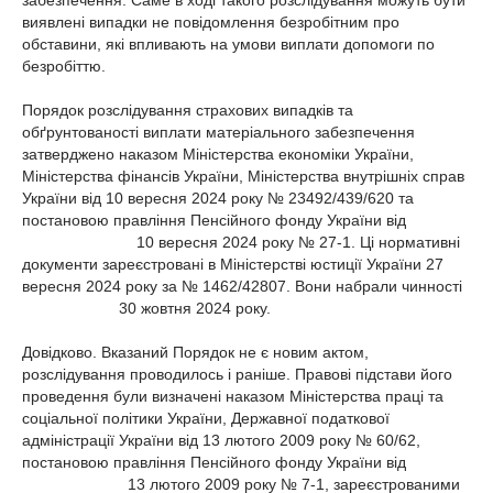
забезпечення. Саме в ході такого розслідування можуть бути
виявлені випадки не повідомлення безробітним про
обставини, які впливають на умови виплати допомоги по
безробіттю.
Порядок розслідування страхових випадків та
обґрунтованості виплати матеріального забезпечення
затверджено наказом Міністерства економіки України,
Міністерства фінансів України, Міністерства внутрішніх справ
України від 10 вересня 2024 року № 23492/439/620 та
постановою правління Пенсійного фонду України від
10 вересня 2024 року № 27-1. Ці нормативні
документи зареєстровані в Міністерстві юстиції України 27
вересня 2024 року за № 1462/42807. Вони набрали чинності
30 жовтня 2024 року.
Довідково. Вказаний Порядок не є новим актом,
розслідування проводилось і раніше. Правові підстави його
проведення були визначені
наказом Міністерства праці та
соціальної політики України, Державної податкової
адміністрації України від 13 лютого 2009 року № 60/62,
постановою правління Пенсійного фонду України від
13 лютого 2009 року № 7-1, зареєстрованими