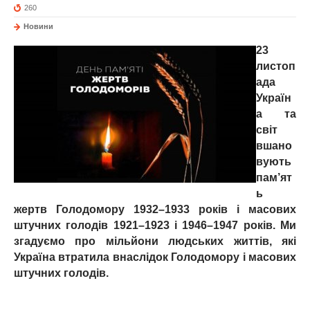
260
Новини
23
листоп
ада
Україн
а та
світ
вшано
вують
пам’ят
ь
жертв Голодомору 1932–1933 років і масових
штучних голодів 1921–1923 і 1946–1947 років. Ми
згадуємо про мільйони людських життів, які
Україна втратила внаслідок Голодомору і масових
штучних голодів.