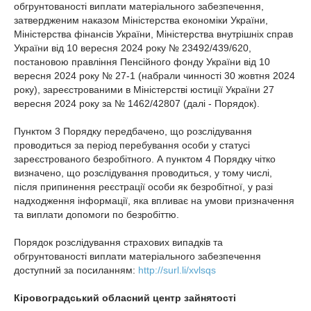
обгрунтованості виплати матеріального забезпечення,
затвердженим наказом Міністерства економіки України,
Міністерства фінансів України, Міністерства внутрішніх справ
України від 10 вересня 2024 року № 23492/439/620,
постановою правління Пенсійного фонду України від 10
вересня 2024 року № 27-1 (набрали чинності 30 жовтня 2024
року), зареєстрованими в Міністерстві юстиції України 27
вересня 2024 року за № 1462/42807 (далі - Порядок).
Пунктом 3 Порядку передбачено, що розслідування
проводиться за період перебування особи у статусі
зареєстрованого безробітного. А пунктом 4 Порядку чітко
визначено, що розслідування проводиться, у тому числі,
після припинення реєстрації особи як безробітної, у разі
надходження інформації, яка впливає на умови призначення
та виплати допомоги по безробіттю.
Порядок розслідування страхових випадків та
обгрунтованості виплати матеріального забезпечення
доступний за посиланням:
http://surl.li/xvlsqs
Кіровоградський обласний центр зайнятості