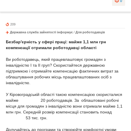
0
209
Державна служба зайнятості інформує
/
Для роботодавців
Безбар
'
єрність у сфері праці: майже 1,1 млн грн
компенсації отримали роботодавці області
Ви роботодавець, який працевлаштовує громадян з
інвалідністю І та ІІ груп? Скористайтеся державною
підтримкою і отримайте компенсацію фактичних витрат за
облаштування робочих місць працевлаштованих осіб з
інвалідністю.
У Кіровоградській області такою компенсацією скористалися
майже 20 роботодавців. За облаштовані робочі
місця для громадян з інвалідністю вони отримали майже 1,1
млн грн. Середній розмір компенсації становить понад
53 тис. грн.
Долучайтесь до програми та створюйте комфортні умови