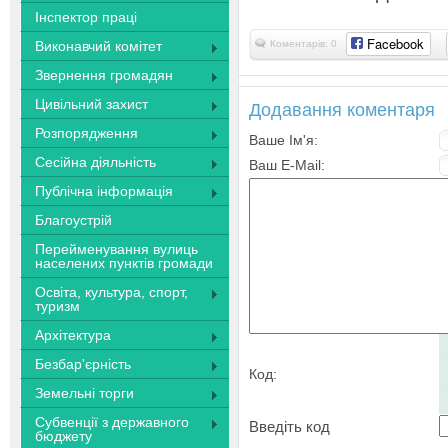
Інспектор праці
Facebook
Коментарів: 0
Виконавчий комітет
Звернення громадян
Цивільний захист
Додавання коментаря
Розпорядження
Ваше Ім'я:
Сесійна діяльність
Ваш E-Mail:
Публічна інформація
Благоустрій
Перейменування вулиць
населених пунктів громади
Освіта, культура, спорт,
туризм
Архітектура
Безбар'єрність
Код:
Земельні торги
Субвенції з державного
Введіть код
бюджету