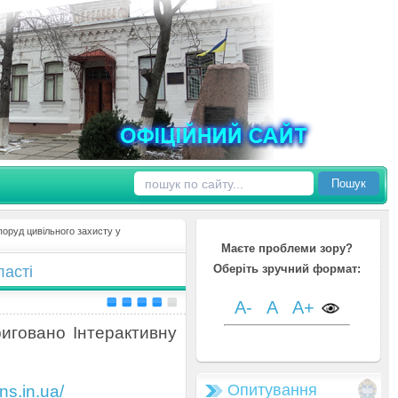
Пошук
поруд цивільного захисту у
Маєте проблеми зору?
Оберіть зручний формат:
ласті
A-
A
A+
риговано Інтерактивну
Опитування
sns.in.ua/