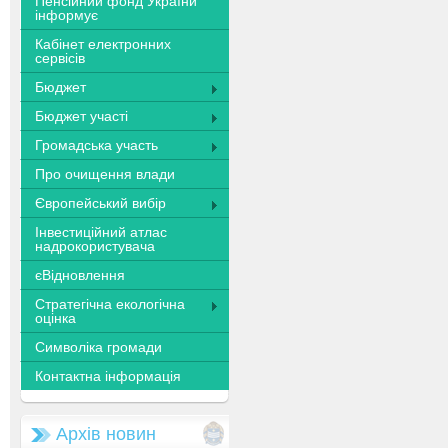
Пенсійний фонд України
інформує
Кабінет електронних
сервісів
Бюджет
Бюджет участі
Громадська участь
Про очищення влади
Європейський вибір
Інвестиційний атлас
надрокористувача
єВідновлення
Стратегічна екологічна
оцінка
Символіка громади
Контактна інформація
Архів новин