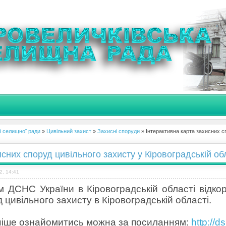
ї селищної ради
»
Цивільний захист
»
Захисні споруди
» Інтерактивна карта захисних с
исних споруд цивільного захисту у Кіровоградській об
2, 14:41
 ДСНС України в Кіровоградській області відко
 цивільного захисту в Кіровоградській області.
іше ознайомитись можна за посиланням:
http://d