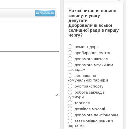
На які питання повинні
звернути увагу
депутати
Добровеличківської
селищної ради в першу
чергу?
ремонт доріг
прибирання сміття
допомога школам
допомога медичним
закладам
зменшення
комунальних тарифів
рух транспорту
робота закладів
культури
торгівля
дозвілля молоді
допомога пенсіонерам
взаємовідношення з
партіями