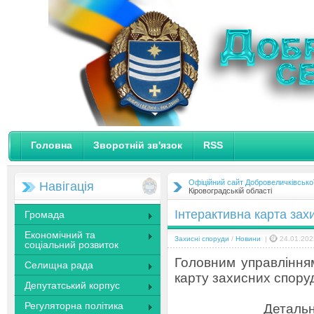
Головна
Зворотній зв'язок
RSS
Офіційний сайт Добровеличківсько
Навігація
Кіровоградській області
Інтерактивна карта зах
Громада
Економічний та
Захисні споруди
/
Новини
|
24.01.202
соціальний розвиток
Головним управлінням
Селищна рада
карту захисних споруд
Депутатський корпус
Регуляторна політика
Детальн