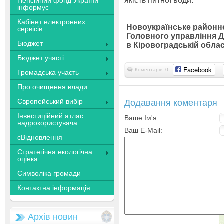
якість питної води.
Пенсійний фонд України
інформує
Кабінет електронних
Новоукраїнське районн
сервісів
Головного управління 
Бюджет
в Кіровоградській облас
Бюджет участі
Facebook
Коментарів: 0
Громадська участь
Про очищення влади
Європейський вибір
Додавання коментаря
Інвестиційний атлас
Ваше Ім'я:
надрокористувача
Ваш E-Mail:
єВідновлення
Стратегічна екологічна
оцінка
Символіка громади
Контактна інформація
Архів новин