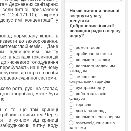
огам Державних санітарних
о води питної, призначеної
На які питання повинні
 2.2.4-171-10), зокрема
звернути увагу
допустимі концентрації у
депутати
Добровеличківської
селищної ради в першу
чергу?
понад нормовану кількість
ризвести до захворювання,
метгемоглобінемія. Дане
ремонт доріг
им підвищенням вмісту
прибирання сміття
ься внаслідок токсичної дії
допомога школам
ь до кисневого голодування
допомога медичним
кі перебувають на штучному
закладам
ж чутливі до нітратів особи
зменшення
 серцево-судинної системи.
комунальних тарифів
рух транспорту
оло рота, рук і на стопах,
 цією хворобою, може бути
робота закладів
культури
тю.
торгівля
 є те, що такі криниці
дозвілля молоді
рібних і стічних ям. Через
допомога пенсіонерам
ття з ухилом від криниці
взаємовідношення з
 забруднюючи питну воду
партіями