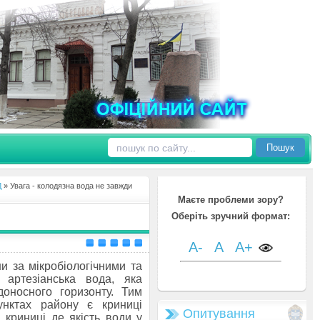
Пошук
Д
» Увага - колодязна вода не завжди
Маєте проблеми зору?
Оберіть зручний формат:
A-
A
A+
 за мікробіологічними та
є артезіанська вода, яка
доносного горизонту. Тим
нктах району є криниці
Опитування
 криниці де якість води у