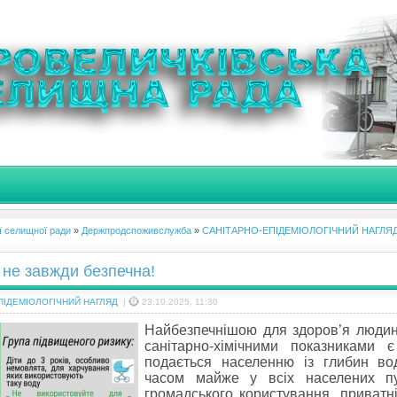
ї селищної ради
»
Держпродспоживслужба
»
САНІТАРНО-ЕПІДЕМІОЛОГІЧНИЙ НАГЛЯ
 не завжди безпечна!
ПІДЕМІОЛОГІЧНИЙ НАГЛЯД
|
23.10.2025, 11:30
Найбезпечнішою для здоров’я людини
санітарно-хімічними показниками 
подається населенню із глибин во
часом майже у всіх населених пу
громадського користування, приватні