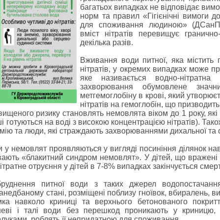
багатьох випадках не відповідає вим
норм та правил «Гігієнічні вимоги д
для споживання людиною» (ДСанПіН
вміст нітратів перевищує гранично-
декілька разів.
Вживання води питної, яка містить 
нітратів, у окремих випадках може п
яке називається водно-нітратна 
захворювання обумовлене значн
метгемоглобіну в крові, який утворюєт
нітратів на гемоглобін, що призводит
підвищеного ризику становлять немовлята віком до 1 року, я
 готуються на воді з високою концентрацією нітратів). Тако
немію та люди, які страждають захворюваннями дихальної та
у немовлят проявляються у вигляді посиніння ділянок навк
ають «блакитний синдром немовлят». У дітей, що вражені
нітратне отруєння у дітей в 7-8% випадках закінчується смер
руднення питної води з таких джерел водопостачання
анедбаному стані, розміщені поблизу гноївок, вбиралень, виг
амка навколо криниці та верхнього бетонованого покри
еві і талі води без перешкод проникають у криницю,
олуками, роблять її непридатною для споживання.