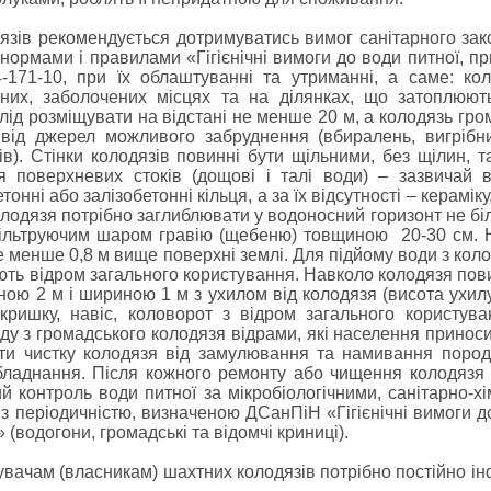
язів рекомендується дотримуватись вимог санітарного зак
ормами і правилами «Гігієнічні вимоги до води питної, п
171-10, при їх облаштуванні та утриманні, а саме: ко
них, заболочених місцях та на ділянках, що затоплюют
лід розміщувати на відстані не менше 20 м, а колодязь гр
від джерел можливого забруднення (вбиралень, вигрібних
в). Стінки колодязів повинні бути щільними, без щілин, 
я поверхневих стоків (дощові і талі води) – зазвичай 
онні або залізобетонні кільця, а за їх відсутності – керамік
олодязя потрібно заглиблювати у водоносний горизонт не бі
фільтруючим шаром гравію (щебеню) товщиною 20-30 см. 
е менше 0,8 м вище поверхні землі. Для підйому води з кол
ють відром загального користування. Навколо колодязя пови
ною 2 м і шириною 1 м з ухилом від колодязя (висота ухилу
кришку, навіс, коловорот з відром загального користува
у з громадського колодязя відрами, які населення приноси
ити чистку колодязя від замулювання та намивання поро
бладнання. Після кожного ремонту або чищення колодязя 
й контроль води питної за мікробіологічними, санітарно-хі
з періодичністю, визначеною ДСанПіН «Гігієнічні вимоги до
водогони, громадські та відомчі криниці).
вачам (власникам) шахтних колодязів потрібно постійно і