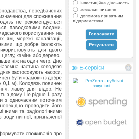
інвестиційна діяльность
земельні питання
онодавства, передбачених
допомога приватним
ризначеної для споживання
підприємствам
лодязь не рекомендується
ься паводковими водами.
омадського користування на
 ям, мережі каналізації,
такими, що добре ізолюють
використовують для цього
у, цеглу, камінь або дерево.
льше ніж на один метр. Дно
Наземна частина колодязя
Е-сервіси
одязя застосовують насоси,
нен бути «замок» із добре
 0,1 м). Колодязь повинен
ння, лавку для відер. Не
ть з дому. Не рідше 1 разу
ди з одночасним поточним
необхідно проводити його
мічними та радіологічними
 води питної, призначеної
нформувати споживачів про