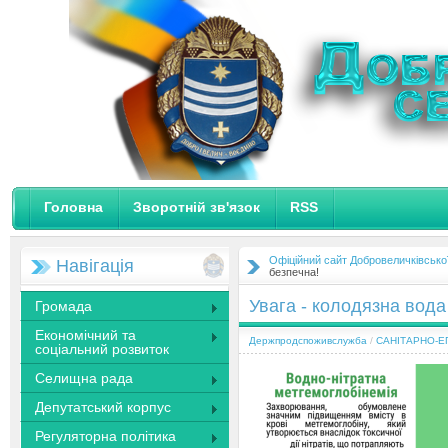
Головна
Зворотній зв'язок
RSS
Офіційний сайт Добровеличківсько
Навігація
безпечна!
Увага - колодязна вода
Громада
Економічний та
Держпродспоживслужба
/
САНІТАРНО-Е
соціальний розвиток
Селищна рада
Депутатський корпус
Регуляторна політика