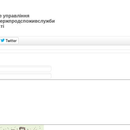
е управління
Держпродспоживслужби
ті
Twitter