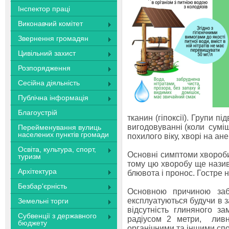
Інспектор праці
Виконавчий комітет
Звернення громадян
Цивільний захист
Розпорядження
Сесійна діяльність
Публічна інформація
Благоустрій
тканин (гіпоксії). Групи 
вигодовуванні (коли суміші
Перейменування вулиць
населених пунктів громади
похилого віку, хворі на а
Освіта, культура, спорт,
Основні симптоми хвороби 
туризм
тому цю хворобу ще назив
Архітектура
блювота і пронос. Гостре 
Безбар'єрність
Основною причиною заб
експлуатуються будучи в з
Земельні торги
відсутність глиняного з
Субвенції з державного
радіусом 2 метри, ливн
бюджету
органічними та іншими сп