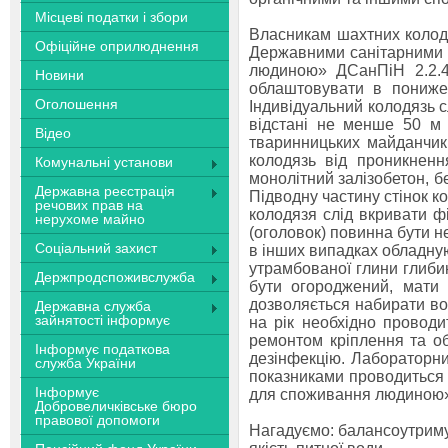
Місцеві податки і збори
Власникам шахтних колод
Офіційне оприлюднення
Державними санітарними н
людиною» ДСанПіН 2.2.4-
Новини
облаштовувати в пониже
Оголошення
Індивідуальний колодязь с
відстані не менше 50 м 
Відео
тваринницьких майданчикі
колодязь від проникненн
Комунальні установи
монолітний залізобетон, бет
Державна реєстрація
Підводну частину стінок к
речових прав на
колодязя слід вкривати 
нерухоме майно
(оголовок) повинна бути н
Соціальний захист
в інших випадках обладну
утрамбованої глини глиби
Держпродспоживслужба
бути огороджений, мати 
дозволяється набирати вод
Державна служба
зайнятості інформує
на рік необхідно провод
ремонтом кріплення та о
Інформує податкова
дезінфекцію. Лабораторни
служба України
показниками проводиться 
Інформує
для споживання людиною» (
Добровеличківське бюро
правової допомоги
Нагадуємо: балансоутриму