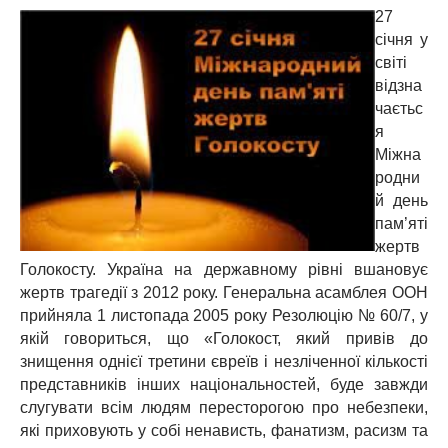
27
січня у
світі
відзна
чаєтьс
я
Міжна
родни
й день
пам’яті
жертв
Голокосту. Україна на державному рівні вшановує
жертв трагедії з 2012 року. Генеральна асамблея ООН
прийняла 1 листопада 2005 року Резолюцію № 60/7, у
якій говориться, що «Голокост, який привів до
знищення однієї третини євреїв і незліченної кількості
представників інших національностей, буде завжди
слугувати всім людям пересторогою про небезпеки,
які приховують у собі ненависть, фанатизм, расизм та