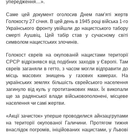
упередження…».
Саме цей документ оголосив Днем пам’яті жертв
Голокосту 27 січня. В цей день в 1945 році війська 1-го
Українського фронту увійшли до нацистського табору
смерті Аушвіц. Цей табір став у сучасному світі
символом нацистських злочинів.
Голокост євреїв на окупованій нацистами території
СРСР відрізнявся від подібних заходів у Європі. Там
євреїв заганяли в гетто, з часом могли відправити до
місць масових знищень у газових камерах. На
українських землях більшість єврейського населення
загинуло від куль у протитанкових ямах. Їх викопали
ще за радянської влади військовополонені, місцеве
населення чи самі жертви.
«Акції зачисток» уперше проводилися айнзацгрупами
на території окупованої Галичини. Протягом тижня
внаслідок погромів, ініційованих нацистами, у Львові