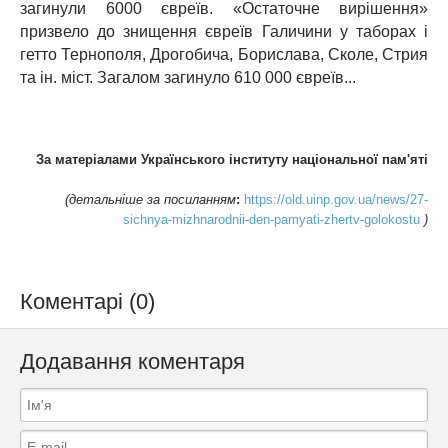
загинули 6000 євреїв. «Остаточне вирішення»
призвело до знищення євреїв Галичини у таборах і
гетто Тернополя, Дрогобича, Борислава, Сколе, Стрия
та ін. міст. Загалом загинуло 610 000 євреїв...
За матеріалами Українського інституту національної пам'яті
(детальніше за посиланням
:
https://old.uinp.gov.ua/news/27-
sichnya-mizhnarodnii-den-pamyati-zhertv-golokostu
)
Коментарі (0)
Додавання коментаря