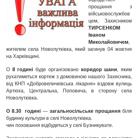
прощання з
військовослужбов
цем, Захисником
ТИРСЕНКОМ
Іваном
Миколайовичем
,
жителем села Новолутківка, який загинув 04 жовтня
на Харківщині.
О
8 годині
буде організовано
коридор шани
, яким
рухатиметься кортеж з домовиною нашого Захисника,
від КНП «Добровеличківська лікарня» вздовж вулиць
Артюха, Центральна, Поповича, в сторону села
Новолутківка.
О 8.30 годині
—
загальносільське прощання
біля
будинку культури в селі Новолутківка.
чин поховання відбудеться у селі Бузникувате.