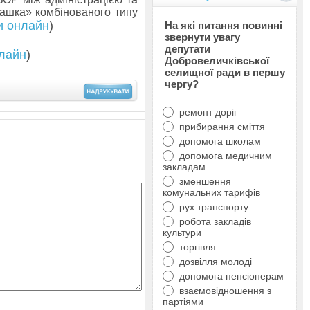
машка» комбінованого типу
и онлайн
)
На які питання повинні
звернути увагу
депутати
лайн
)
Добровеличківської
селищної ради в першу
чергу?
ремонт доріг
прибирання сміття
допомога школам
допомога медичним
закладам
зменшення
комунальних тарифів
рух транспорту
робота закладів
культури
торгівля
дозвілля молоді
допомога пенсіонерам
взаємовідношення з
партіями