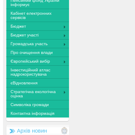
Пенсійний фонд України
інформує
Кабінет електронних
сервісів
Бюджет
Бюджет участі
Громадська участь
Про очищення влади
Європейський вибір
Інвестиційний атлас
надрокористувача
єВідновлення
Стратегічна екологічна
оцінка
Символіка громади
Контактна інформація
Архів новин