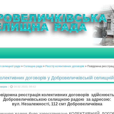
ї селищної ради
»
Селищна рада
»
Реєстр колективних договорів
» Повідомна реєстраці
олективних договорів у Добровеличківській селищній
оворів
|
28.02.2023, 08:42
відомна реєстрація колективних договорів здійснюєт
Добровеличківською селищною радою за адресою:
вул. Незалежності, 112 смт Добровеличківка
ищною радою було зареєстровано КОЛЕКТИВНИЙ ДОГОВО