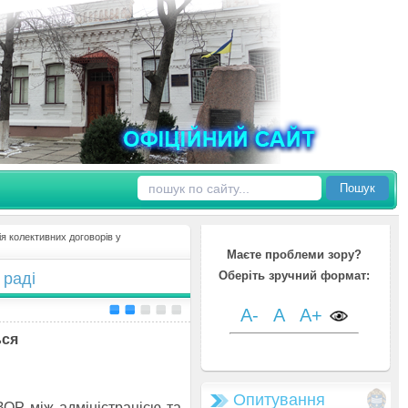
Пошук
я колективних договорів у
Маєте проблеми зору?
Оберіть зручний формат:
 раді
A-
A
A+
ься
Опитування
Р між адміністрацією та