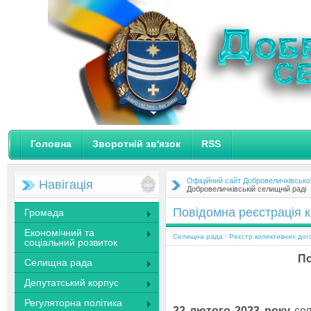
Головна
Зворотній зв'язок
RSS
Офіційний сайт Добровеличківсько
Навігація
Добровеличківській селищній раді
Повідомна реєстрація к
Громада
Економічний та
Селищна рада
/
Реєстр колективних дог
соціальний розвиток
По
Селищна рада
Депутатський корпус
Регуляторна політика
22 лютого 2023 року
сел