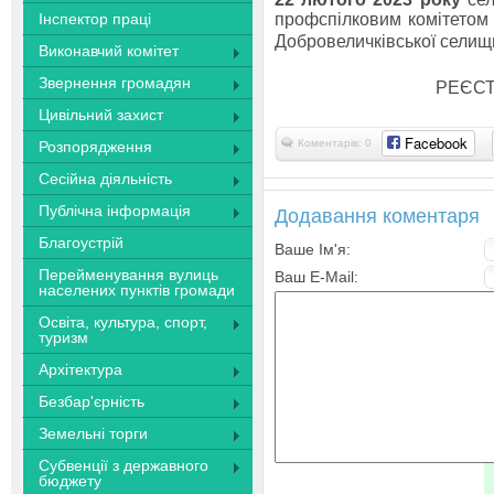
Інспектор праці
профспілковим комітетом 
Добровеличківської селищн
Виконавчий комітет
Звернення громадян
РЕЄСТ
Цивільний захист
Facebook
Коментарів: 0
Розпорядження
Сесійна діяльність
Публічна інформація
Додавання коментаря
Благоустрій
Ваше Ім'я:
Перейменування вулиць
Ваш E-Mail:
населених пунктів громади
Освіта, культура, спорт,
туризм
Архітектура
Безбар'єрність
Земельні торги
Субвенції з державного
бюджету