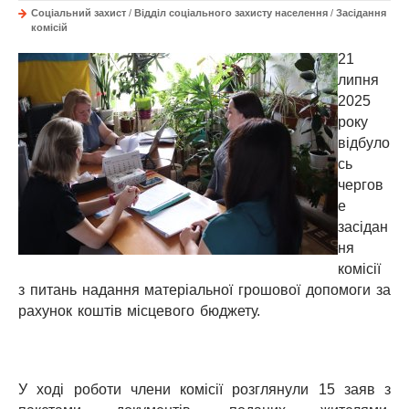
Соціальний захист
/
Відділ соціального захисту населення
/
Засідання
комісій
21
липня
2025
року
відбуло
сь
чергов
е
засідан
ня
комісії
з питань надання матеріальної грошової допомоги за
рахунок коштів місцевого бюджету.
У ході роботи члени комісії розглянули 15 заяв з